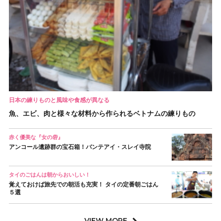
日本の練りものと風味や食感が異なる
魚、エビ、肉と様々な材料から作られるベトナムの練りもの
赤く優美な『女の砦』
アンコール遺跡群の宝石箱！バンテアイ・スレイ寺院
タイのごはんは朝からおいしい！
覚えておけば旅先での朝活も充実！ タイの定番朝ごはん
５選
VIEW MORE