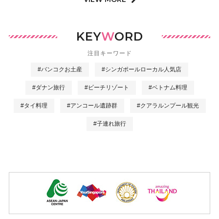
KEY
W
ORD
注目キーワード
#バンコクお土産
#シンガポールローカル人気店
#ダナン旅行
#ビーチリゾート
#ベトナム料理
#タイ料理
#アンコール遺跡群
#クアラルンプール観光
#子連れ旅行