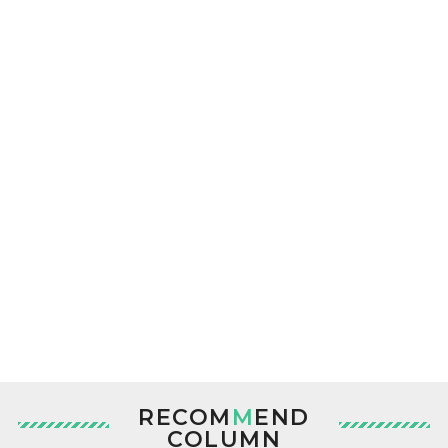
RECOM
M
END
COLUMN