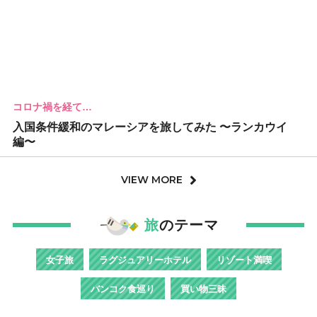
コロナ禍を経て…
入国条件緩和のマレーシアを旅してみた 〜ランカウイ
編〜
VIEW MORE
旅
のテーマ
女子旅
ラグジュアリーホテル
リゾート満喫
バンコク食巡り
買い物三昧