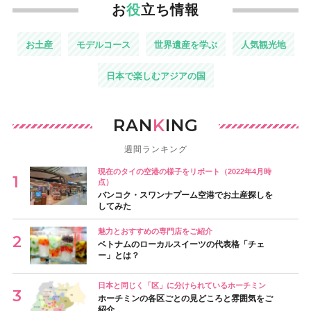
お
役
立ち情報
お土産
モデルコース
世界遺産を学ぶ
人気観光地
日本で楽しむアジアの国
RAN
K
ING
週間ランキング
現在のタイの空港の様子をリポート（2022年4月時
点）
バンコク・スワンナプーム空港でお土産探しを
してみた
魅力とおすすめの専門店をご紹介
ベトナムのローカルスイーツの代表格「チェ
ー」とは？
日本と同じく「区」に分けられているホーチミン
ホーチミンの各区ごとの見どころと雰囲気をご
紹介