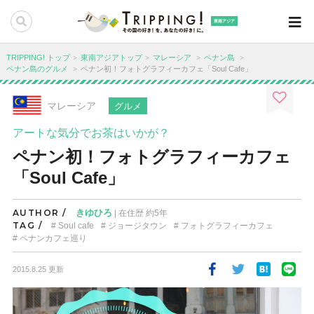
東南アジア
TRIPPING! トップ
東南アジアトップ
マレーシア
ペナン島
ペナン島のグルメ
ペナン初！フォトグラフィーカフェ「Soul Cafe」
マレーシア
グルメ
アートな気分でお茶はいかが？
ペナン初！フォトグラフィーカフェ
「Soul Cafe」
AUTHOR /
きゆひろ
| 在住歴 約5年
TAG /
Soul cafe
ジョージタウン
フォトグラフィーカフェ
ペナンカフェ巡り
2015.8.25 更新