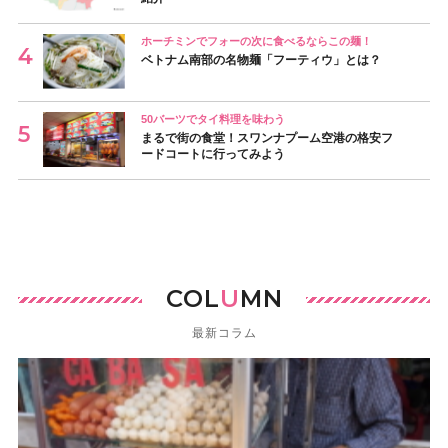
ホーチミンでフォーの次に食べるならこの麺！
ベトナム南部の名物麺「フーティウ」とは？
50バーツでタイ料理を味わう
まるで街の食堂！スワンナプーム空港の格安フ
ードコートに行ってみよう
COL
U
MN
最新コラム