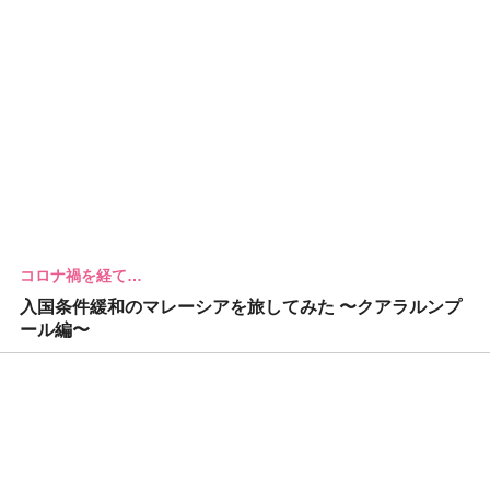
コロナ禍を経て…
入国条件緩和のマレーシアを旅してみた 〜クアラルンプ
ール編〜