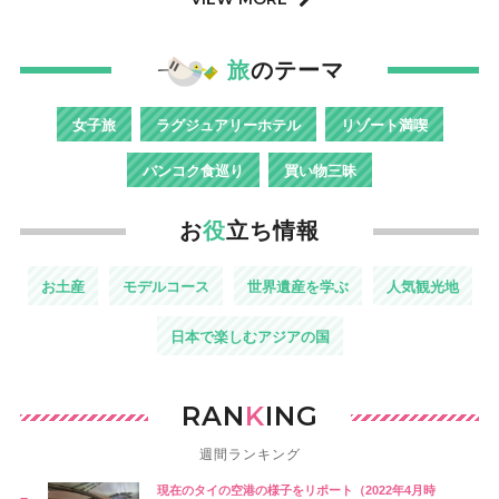
旅
のテーマ
女子旅
ラグジュアリーホテル
リゾート満喫
バンコク食巡り
買い物三昧
お
役
立ち情報
お土産
モデルコース
世界遺産を学ぶ
人気観光地
日本で楽しむアジアの国
RAN
K
ING
週間ランキング
現在のタイの空港の様子をリポート（2022年4月時