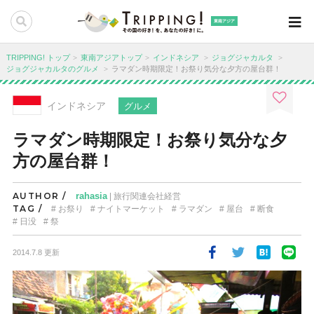
東南アジア
TRIPPING! トップ
東南アジアトップ
インドネシア
ジョグジャカルタ
ジョグジャカルタのグルメ
ラマダン時期限定！お祭り気分な夕方の屋台群！
インドネシア
グルメ
ラマダン時期限定！お祭り気分な夕
方の屋台群！
AUTHOR /
rahasia
| 旅行関連会社経営
TAG /
お祭り
ナイトマーケット
ラマダン
屋台
断食
日没
祭
2014.7.8 更新