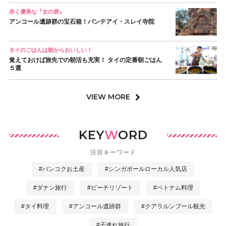
赤く優美な『女の砦』
アンコール遺跡群の宝石箱！バンテアイ・スレイ寺院
タイのごはんは朝からおいしい！
覚えておけば旅先での朝活も充実！ タイの定番朝ごはん
５選
VIEW MORE
KEY
W
ORD
注目キーワード
#バンコクお土産
#シンガポールローカル人気店
#ダナン旅行
#ビーチリゾート
#ベトナム料理
#タイ料理
#アンコール遺跡群
#クアラルンプール観光
#子連れ旅行