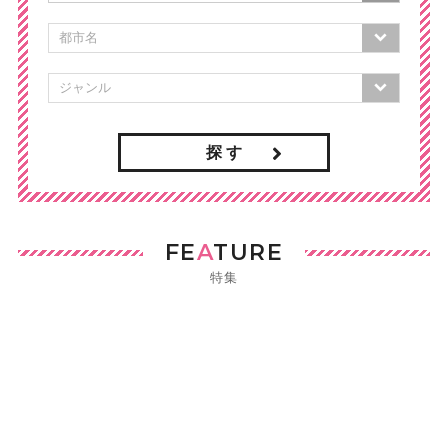
探 す
FE
A
TURE
特集