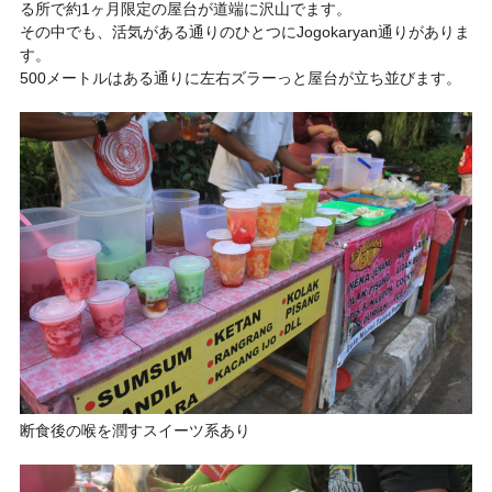
る所で約1ヶ月限定の屋台が道端に沢山でます。
その中でも、活気がある通りのひとつにJogokaryan通りがありま
す。
500メートルはある通りに左右ズラーっと屋台が立ち並びます。
断食後の喉を潤すスイーツ系あり