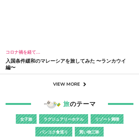
コロナ禍を経て…
入国条件緩和のマレーシアを旅してみた 〜ランカウイ
編〜
VIEW MORE
旅
のテーマ
女子旅
ラグジュアリーホテル
リゾート満喫
バンコク食巡り
買い物三昧