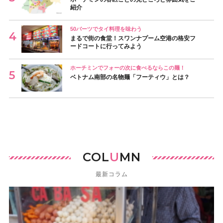
紹介
50バーツでタイ料理を味わう
まるで街の食堂！スワンナプーム空港の格安フ
ードコートに行ってみよう
ホーチミンでフォーの次に食べるならこの麺！
ベトナム南部の名物麺「フーティウ」とは？
COL
U
MN
最新コラム