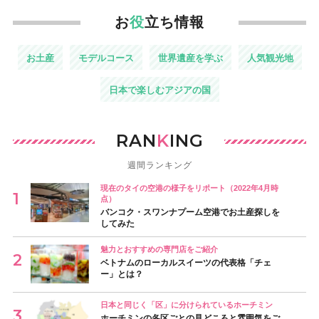
お
役
立ち情報
お土産
モデルコース
世界遺産を学ぶ
人気観光地
日本で楽しむアジアの国
RAN
K
ING
週間ランキング
現在のタイの空港の様子をリポート（2022年4月時
点）
バンコク・スワンナプーム空港でお土産探しを
してみた
魅力とおすすめの専門店をご紹介
ベトナムのローカルスイーツの代表格「チェ
ー」とは？
日本と同じく「区」に分けられているホーチミン
ホーチミンの各区ごとの見どころと雰囲気をご