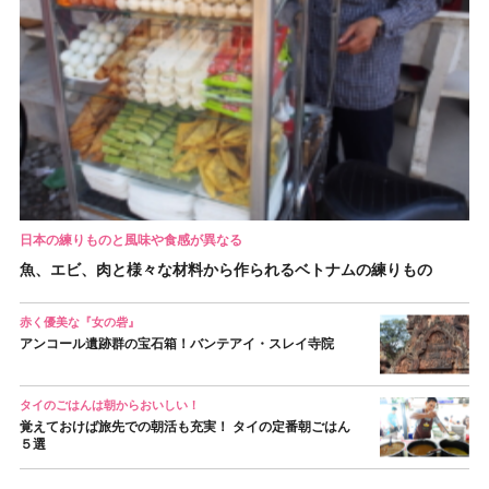
日本の練りものと風味や食感が異なる
魚、エビ、肉と様々な材料から作られるベトナムの練りもの
赤く優美な『女の砦』
アンコール遺跡群の宝石箱！バンテアイ・スレイ寺院
タイのごはんは朝からおいしい！
覚えておけば旅先での朝活も充実！ タイの定番朝ごはん
５選