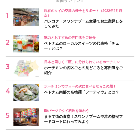
週間ランキング
現在のタイの空港の様子をリポート（2022年4月時
点）
バンコク・スワンナプーム空港でお土産探しを
してみた
魅力とおすすめの専門店をご紹介
ベトナムのローカルスイーツの代表格「チェ
ー」とは？
日本と同じく「区」に分けられているホーチミン
ホーチミンの各区ごとの見どころと雰囲気をご
紹介
ホーチミンでフォーの次に食べるならこの麺！
ベトナム南部の名物麺「フーティウ」とは？
50バーツでタイ料理を味わう
まるで街の食堂！スワンナプーム空港の格安フ
ードコートに行ってみよう