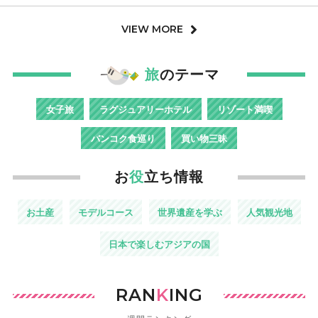
VIEW MORE
旅
のテーマ
女子旅
ラグジュアリーホテル
リゾート満喫
バンコク食巡り
買い物三昧
お
役
立ち情報
お土産
モデルコース
世界遺産を学ぶ
人気観光地
日本で楽しむアジアの国
RAN
K
ING