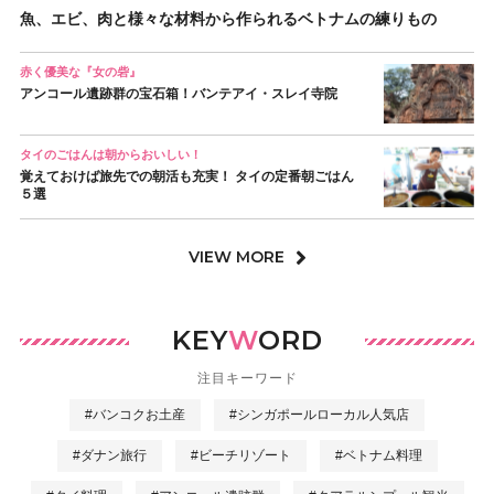
魚、エビ、肉と様々な材料から作られるベトナムの練りもの
赤く優美な『女の砦』
アンコール遺跡群の宝石箱！バンテアイ・スレイ寺院
タイのごはんは朝からおいしい！
覚えておけば旅先での朝活も充実！ タイの定番朝ごはん
５選
VIEW MORE
KEY
W
ORD
注目キーワード
#バンコクお土産
#シンガポールローカル人気店
#ダナン旅行
#ビーチリゾート
#ベトナム料理