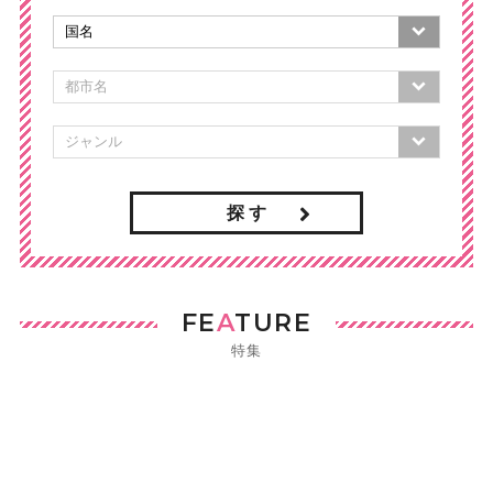
探 す
FE
A
TURE
特集