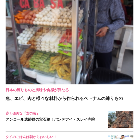
日本の練りものと風味や食感が異なる
魚、エビ、肉と様々な材料から作られるベトナムの練りもの
赤く優美な『女の砦』
アンコール遺跡群の宝石箱！バンテアイ・スレイ寺院
タイのごはんは朝からおいしい！