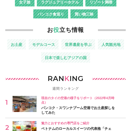
女子旅
ラグジュアリーホテル
リゾート満喫
バンコク食巡り
買い物三昧
お
役
立ち情報
お土産
モデルコース
世界遺産を学ぶ
人気観光地
日本で楽しむアジアの国
RAN
K
ING
週間ランキング
現在のタイの空港の様子をリポート（2022年4月時
点）
バンコク・スワンナプーム空港でお土産探しを
してみた
魅力とおすすめの専門店をご紹介
ベトナムのローカルスイーツの代表格「チェ