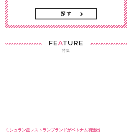
探 す
FE
A
TURE
特集
ミシュラン星レストランブランドがベトナム初進出