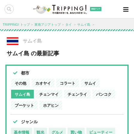
東南アジア
TRIPPING! トップ
東南アジアトップ
タイ
サムイ島
サムイ島
サムイ島 の最新記事
都市
その他
カオヤイ
コラート
サムイ
サムイ島
チェンマイ
チェンライ
バンコク
プーケット
ホアヒン
ジャンル
基本情報
観光
グルメ
買い物
ビューティー