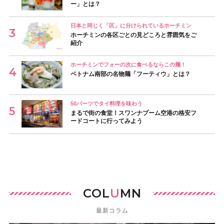
ー」とは？
日本と同じく「区」に分けられているホーチミン
ホーチミンの各区ごとの見どころと雰囲気をご
紹介
ホーチミンでフォーの次に食べるならこの麺！
ベトナム南部の名物麺「フーティウ」とは？
50バーツでタイ料理を味わう
まるで街の食堂！スワンナプーム空港の格安フ
ードコートに行ってみよう
COL
U
MN
最新コラム