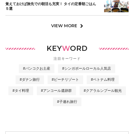
覚えておけば旅先での朝活も充実！ タイの定番朝ごはん
５選
VIEW MORE
KEY
W
ORD
注目キーワード
#バンコクお土産
#シンガポールローカル人気店
#ダナン旅行
#ビーチリゾート
#ベトナム料理
#タイ料理
#アンコール遺跡群
#クアラルンプール観光
#子連れ旅行