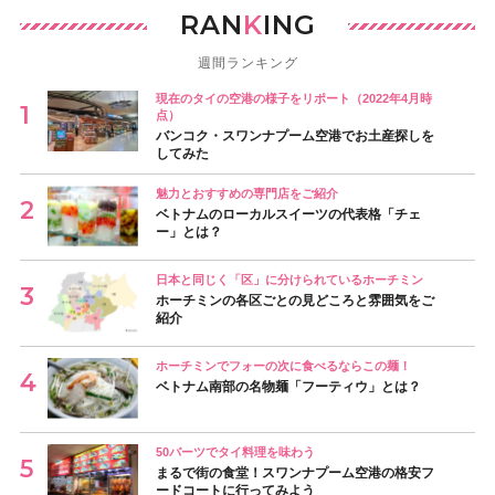
RAN
K
ING
週間ランキング
現在のタイの空港の様子をリポート（2022年4月時
点）
バンコク・スワンナプーム空港でお土産探しを
してみた
魅力とおすすめの専門店をご紹介
ベトナムのローカルスイーツの代表格「チェ
ー」とは？
日本と同じく「区」に分けられているホーチミン
ホーチミンの各区ごとの見どころと雰囲気をご
紹介
ホーチミンでフォーの次に食べるならこの麺！
ベトナム南部の名物麺「フーティウ」とは？
50バーツでタイ料理を味わう
まるで街の食堂！スワンナプーム空港の格安フ
ードコートに行ってみよう