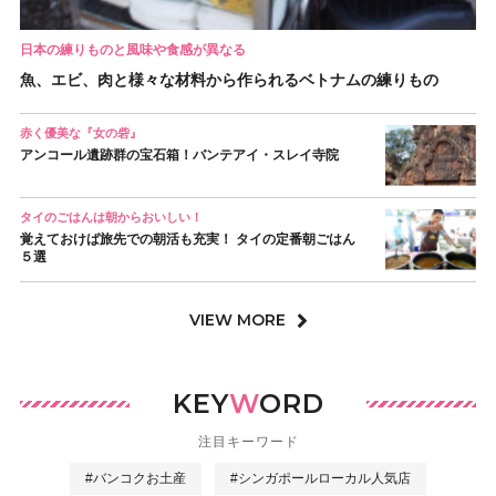
日本の練りものと風味や食感が異なる
魚、エビ、肉と様々な材料から作られるベトナムの練りもの
赤く優美な『女の砦』
アンコール遺跡群の宝石箱！バンテアイ・スレイ寺院
タイのごはんは朝からおいしい！
覚えておけば旅先での朝活も充実！ タイの定番朝ごはん
５選
VIEW MORE
KEY
W
ORD
注目キーワード
#バンコクお土産
#シンガポールローカル人気店