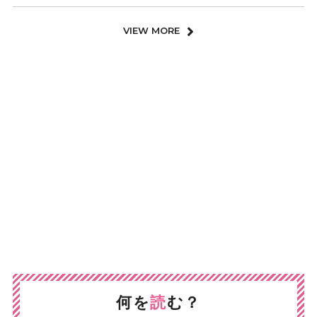
VIEW MORE
何を
読
む？