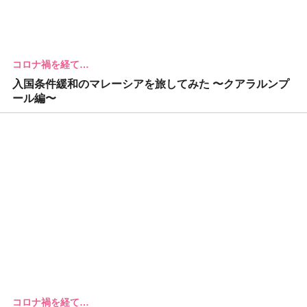
コロナ禍を経て…
入国条件緩和のマレーシアを旅してみた 〜クアラルンプ
ール編〜
コロナ禍を経て…