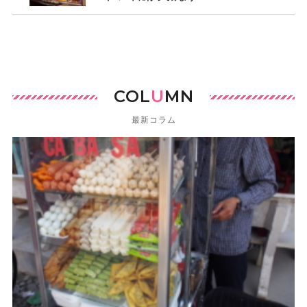
COL
U
MN
最新コラム