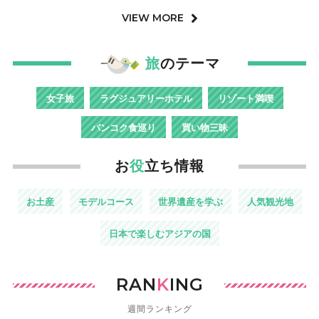
VIEW MORE
旅
のテーマ
女子旅
ラグジュアリーホテル
リゾート満喫
バンコク食巡り
買い物三昧
お
役
立ち情報
お土産
モデルコース
世界遺産を学ぶ
人気観光地
日本で楽しむアジアの国
RAN
K
ING
週間ランキング