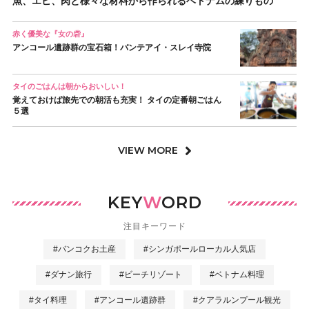
魚、エビ、肉と様々な材料から作られるベトナムの練りもの
赤く優美な『女の砦』
アンコール遺跡群の宝石箱！バンテアイ・スレイ寺院
タイのごはんは朝からおいしい！
覚えておけば旅先での朝活も充実！ タイの定番朝ごはん
５選
VIEW MORE
KEY
W
ORD
注目キーワード
#バンコクお土産
#シンガポールローカル人気店
#ダナン旅行
#ビーチリゾート
#ベトナム料理
#タイ料理
#アンコール遺跡群
#クアラルンプール観光