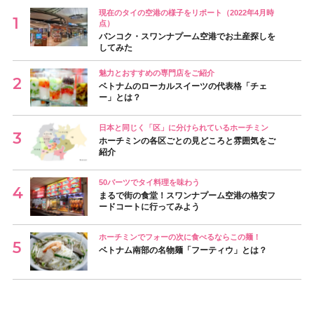
現在のタイの空港の様子をリポート（2022年4月時
点）
バンコク・スワンナプーム空港でお土産探しを
してみた
魅力とおすすめの専門店をご紹介
ベトナムのローカルスイーツの代表格「チェ
ー」とは？
日本と同じく「区」に分けられているホーチミン
ホーチミンの各区ごとの見どころと雰囲気をご
紹介
50バーツでタイ料理を味わう
まるで街の食堂！スワンナプーム空港の格安フ
ードコートに行ってみよう
ホーチミンでフォーの次に食べるならこの麺！
ベトナム南部の名物麺「フーティウ」とは？