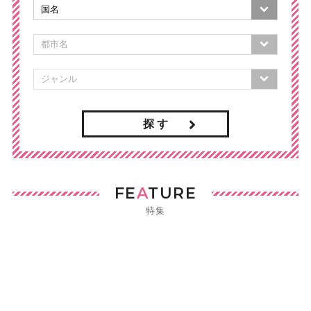
探 す
FE
A
TURE
特集