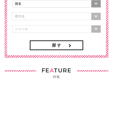
探 す
FE
A
TURE
特集