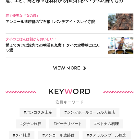
魚、エビ、肉と様々な材料から作られるベトナムの練りもの
赤く優美な『女の砦』
アンコール遺跡群の宝石箱！バンテアイ・スレイ寺院
タイのごはんは朝からおいしい！
覚えておけば旅先での朝活も充実！ タイの定番朝ごはん
５選
VIEW MORE
KEY
W
ORD
注目キーワード
#バンコクお土産
#シンガポールローカル人気店
#ダナン旅行
#ビーチリゾート
#ベトナム料理
#タイ料理
#アンコール遺跡群
#クアラルンプール観光