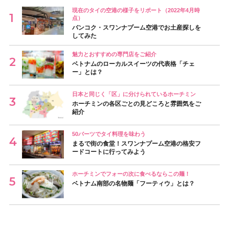
現在のタイの空港の様子をリポート（2022年4月時
点）
バンコク・スワンナプーム空港でお土産探しを
してみた
魅力とおすすめの専門店をご紹介
ベトナムのローカルスイーツの代表格「チェ
ー」とは？
日本と同じく「区」に分けられているホーチミン
ホーチミンの各区ごとの見どころと雰囲気をご
紹介
50バーツでタイ料理を味わう
まるで街の食堂！スワンナプーム空港の格安フ
ードコートに行ってみよう
ホーチミンでフォーの次に食べるならこの麺！
ベトナム南部の名物麺「フーティウ」とは？