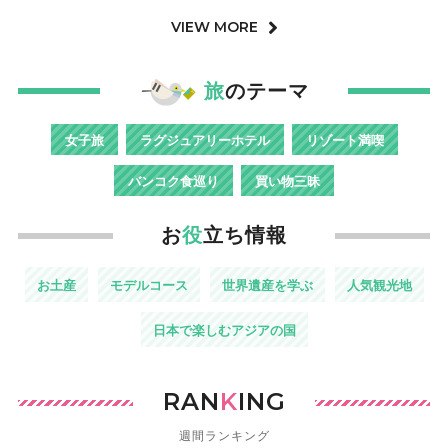
VIEW MORE
旅
のテーマ
女子旅
ラグジュアリーホテル
リゾート満喫
バンコク食巡り
買い物三昧
お
役
立ち情報
お土産
モデルコース
世界遺産を学ぶ
人気観光地
日本で楽しむアジアの国
RAN
K
ING
週間ランキング