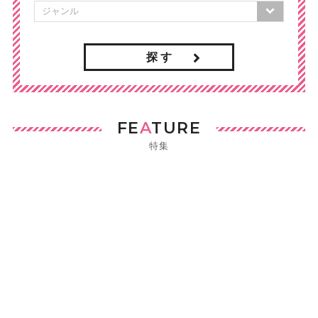
探 す
FE
A
TURE
特集