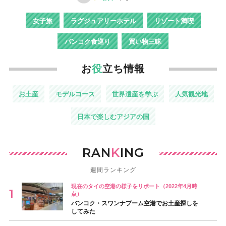
女子旅
ラグジュアリーホテル
リゾート満喫
バンコク食巡り
買い物三昧
お
役
立ち情報
お土産
モデルコース
世界遺産を学ぶ
人気観光地
日本で楽しむアジアの国
RAN
K
ING
週間ランキング
現在のタイの空港の様子をリポート（2022年4月時
点）
バンコク・スワンナプーム空港でお土産探しを
してみた