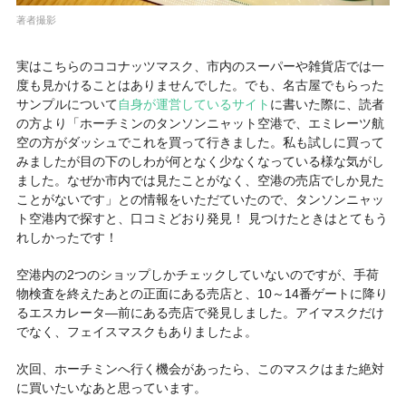
著者撮影
実はこちらのココナッツマスク、市内のスーパーや雑貨店では一
度も見かけることはありませんでした。でも、名古屋でもらった
サンプルについて
自身が運営しているサイト
に書いた際に、読者
の方より「ホーチミンのタンソンニャット空港で、エミレーツ航
空の方がダッシュでこれを買って行きました。私も試しに買って
みましたが目の下のしわが何となく少なくなっている様な気がし
ました。なぜか市内では見たことがなく、空港の売店でしか見た
ことがないです」との情報をいただていたので、タンソンニャッ
ト空港内で探すと、口コミどおり発見！ 見つけたときはとてもう
れしかったです！
空港内の2つのショップしかチェックしていないのですが、手荷
物検査を終えたあとの正面にある売店と、10～14番ゲートに降り
るエスカレータ―前にある売店で発見しました。アイマスクだけ
でなく、フェイスマスクもありましたよ。
次回、ホーチミンへ行く機会があったら、このマスクはまた絶対
に買いたいなあと思っています。