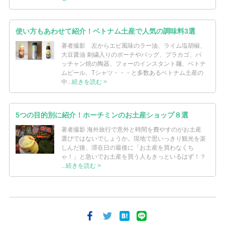
使い方もあわせて紹介！ベトナム土産で人気の調味料3選
著者撮影 左からエビ風味のラー油、ライム塩胡椒、
大豆醤油 刺繍入りのポーチやバッグ、プラカゴ、バ
ッチャン焼の陶器、フォーのインスタント麺、ベトナ
ムビール、Tシャツ・・・と多数あるベトナム土産の
中...
続きを読む >
5つの目的別に紹介！ホーチミンのお土産ショップ８選
著者撮影 海外旅行で意外と時間を費やすのがお土産
選びではないでしょうか。現地で思いっきり観光を楽
しんだ後、滞在日の最後に「お土産を買わなくち
ゃ！」と急いでお土産を買う人もきっといるはず！？
...
続きを読む >