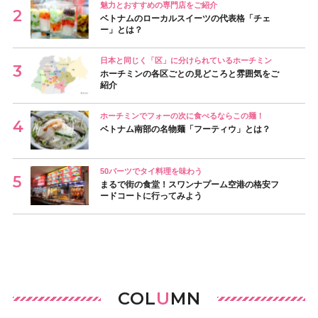
魅力とおすすめの専門店をご紹介
ベトナムのローカルスイーツの代表格「チェ
ー」とは？
日本と同じく「区」に分けられているホーチミン
ホーチミンの各区ごとの見どころと雰囲気をご
紹介
ホーチミンでフォーの次に食べるならこの麺！
ベトナム南部の名物麺「フーティウ」とは？
50バーツでタイ料理を味わう
まるで街の食堂！スワンナプーム空港の格安フ
ードコートに行ってみよう
COL
U
MN