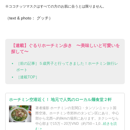
※ココナッツマスクはすべての方のお肌に合うとは限りません。
（text & photo： グッチ）
【連載】ぐるりホーチミン歩き 〜美味しいと可愛いを
探して〜
［前の記事］５歳男子と行ってきました！ホーチミン旅行レ
ポート
［連載TOP］
ホーチミン空港近く！ 地元で人気のローカル麺食堂２軒
著者撮影 ホーチミンの玄関口・タンソンニャット国
際空港。ホーチミン市郊外のタンビン区にあり、中心
部から北西へ約8kmの場所にあります。タクシーなら
中心部まで15万～20万VND（約750～1,0...
続きを読
む >