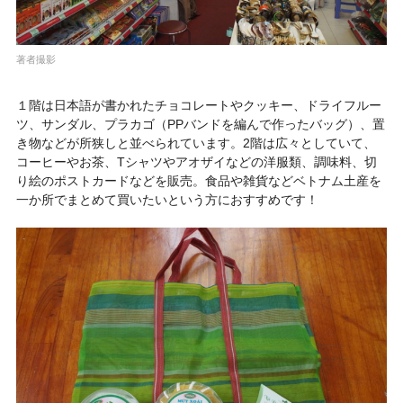
著者撮影
１階は日本語が書かれたチョコレートやクッキー、ドライフルー
ツ、サンダル、プラカゴ（PPバンドを編んで作ったバッグ）、置
き物などが所狭しと並べられています。2階は広々としていて、
コーヒーやお茶、Tシャツやアオザイなどの洋服類、調味料、切
り絵のポストカードなどを販売。食品や雑貨などベトナム土産を
一か所でまとめて買いたいという方におすすめです！