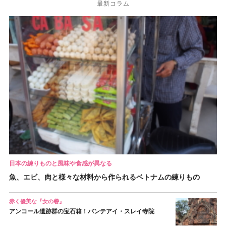
最新コラム
日本の練りものと風味や食感が異なる
魚、エビ、肉と様々な材料から作られるベトナムの練りもの
赤く優美な『女の砦』
アンコール遺跡群の宝石箱！バンテアイ・スレイ寺院