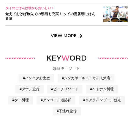
タイのごはんは朝からおいしい！
覚えておけば旅先での朝活も充実！ タイの定番朝ごはん
５選
VIEW MORE
KEY
W
ORD
注目キーワード
#バンコクお土産
#シンガポールローカル人気店
#ダナン旅行
#ビーチリゾート
#ベトナム料理
#タイ料理
#アンコール遺跡群
#クアラルンプール観光
#子連れ旅行