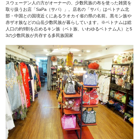
スウェーデン人の方がオーナーの、少数民族の布を使った雑貨を
取り扱うお店「
SaPa（サパ）
」。店名の「サパ」はベトナム北
部・中国との国境近くにあるラオカイ省の県の名前。黒モン族や
赤ザオ族などの山岳少数民族が暮らしています。※ベトナムは総
人口の約9割を占めるキン族（ベト族、いわゆるベトナム人）と5
3の少数民族が共存する多民族国家