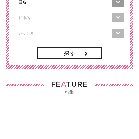
探 す
FE
A
TURE
特集