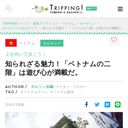
東南アジア
TRIPPING! トップ
東南アジアトップ
ベトナム
ホーチミン
ホーチミンのカルチャー
知られざる魅力！「ベトナムの二階」は遊び心が満載だ。
ベトナム
カルチャー
上を向いて歩こう！
知られざる魅力！「ベトナムの二
階」は遊び心が満載だ。
AUTHOR /
ネルソン水嶋
| ライター・ブロガー
TAG /
ベトナムカフェ
ベトナム観光
2018.4.3 更新