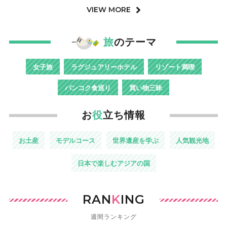
VIEW MORE
旅
のテーマ
女子旅
ラグジュアリーホテル
リゾート満喫
バンコク食巡り
買い物三昧
お
役
立ち情報
お土産
モデルコース
世界遺産を学ぶ
人気観光地
日本で楽しむアジアの国
RAN
K
ING
週間ランキング