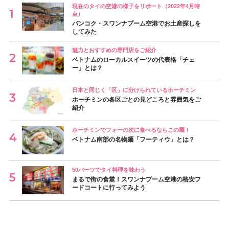
現在のタイの空港の様子をリポート（2022年4月時
点）
バンコク・スワンナプーム空港でお土産探しを
してみた
魅力とおすすめの専門店をご紹介
ベトナムのローカルスイーツの代表格「チェ
ー」とは？
日本と同じく「区」に分けられているホーチミン
ホーチミンの各区ごとの見どころと雰囲気をご
紹介
ホーチミンでフォーの次に食べるならこの麺！
ベトナム南部の名物麺「フーティウ」とは？
50バーツでタイ料理を味わう
まるで街の食堂！スワンナプーム空港の格安フ
ードコートに行ってみよう