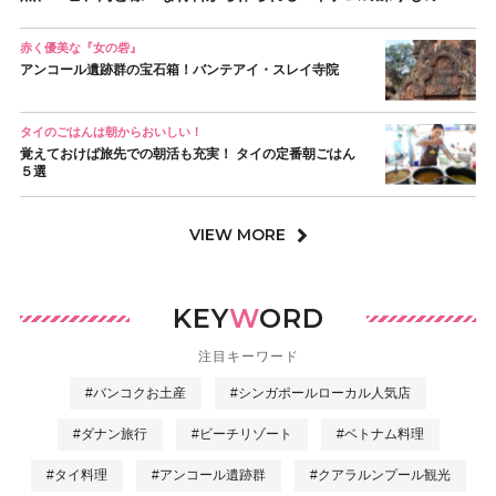
赤く優美な『女の砦』
アンコール遺跡群の宝石箱！バンテアイ・スレイ寺院
タイのごはんは朝からおいしい！
覚えておけば旅先での朝活も充実！ タイの定番朝ごはん
５選
VIEW MORE
KEY
W
ORD
注目キーワード
#バンコクお土産
#シンガポールローカル人気店
#ダナン旅行
#ビーチリゾート
#ベトナム料理
#タイ料理
#アンコール遺跡群
#クアラルンプール観光