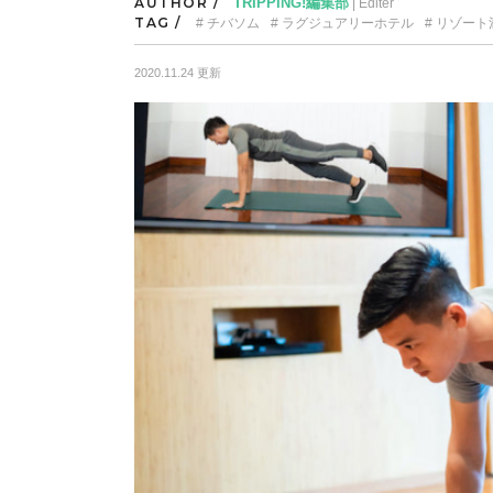
AUTHOR /
TRIPPING!編集部
| Editer
TAG /
チバソム
ラグジュアリーホテル
リゾート
2020.11.24 更新