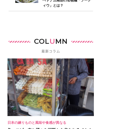
ベトナム南部の名物麺「フーテ
ィウ」とは？
COL
U
MN
最新コラム
日本の練りものと風味や食感が異なる