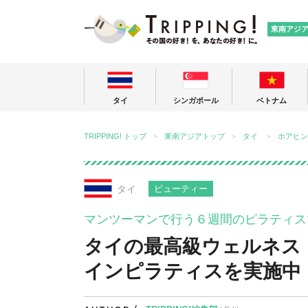
TRIPPING
東南アジ
タイ
シンガポール
ベトナム
TRIPPING! トップ
東南アジアトップ
タイ
ホアヒン
タイ
ビューティー
マンツーマンで行う６週間のピラティス
タイの最高級ウェルネス
インピラティスを実施中