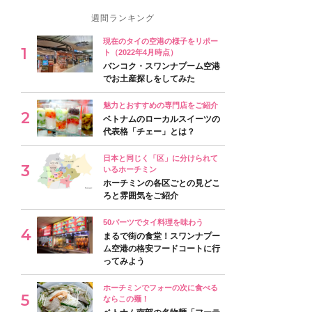
週間ランキング
現在のタイの空港の様子をリポー
ト（2022年4月時点）
バンコク・スワンナプーム空港
でお土産探しをしてみた
魅力とおすすめの専門店をご紹介
ベトナムのローカルスイーツの
代表格「チェー」とは？
日本と同じく「区」に分けられて
いるホーチミン
ホーチミンの各区ごとの見どこ
ろと雰囲気をご紹介
50バーツでタイ料理を味わう
まるで街の食堂！スワンナプー
ム空港の格安フードコートに行
ってみよう
ホーチミンでフォーの次に食べる
ならこの麺！