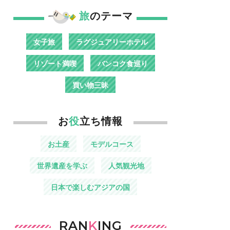
旅
のテーマ
女子旅
ラグジュアリーホテル
リゾート満喫
バンコク食巡り
買い物三昧
お
役
立ち情報
お土産
モデルコース
世界遺産を学ぶ
人気観光地
日本で楽しむアジアの国
RAN
K
ING