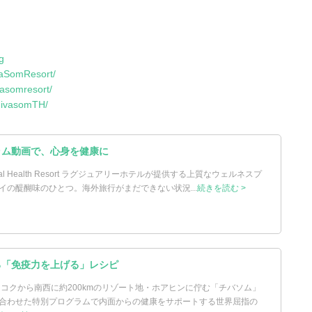
g
vaSomResort/
vasomresort/
hivasomTH/
ラム動画で、心身を健康に
national Health Resort ラグジュアリーホテルが提供する上質なウェルネスプ
イの醍醐味のひとつ。海外旅行がまだできない状況...
続きを読む >
る「免疫力を上げる」レシピ
ンコクから南西に約200kmのリゾート地・ホアヒンに佇む「チバソム」
合わせた特別プログラムで内面からの健康をサポートする世界屈指の