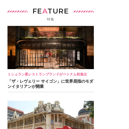
FE
A
TURE
特集
ミシュラン星レストランブランドがベトナム初進出
「ザ・レヴェリー サイゴン」に世界屈指のモダ
ンイタリアンが開業