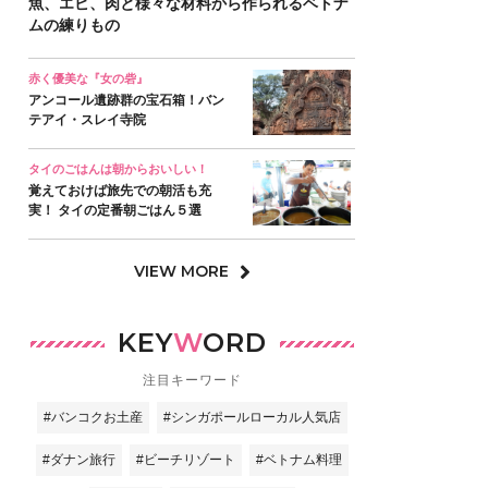
魚、エビ、肉と様々な材料から作られるベトナ
ムの練りもの
赤く優美な『女の砦』
アンコール遺跡群の宝石箱！バン
テアイ・スレイ寺院
タイのごはんは朝からおいしい！
覚えておけば旅先での朝活も充
実！ タイの定番朝ごはん５選
VIEW MORE
KEY
W
ORD
注目キーワード
#バンコクお土産
#シンガポールローカル人気店
#ダナン旅行
#ビーチリゾート
#ベトナム料理