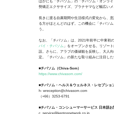
ほかにも「チバソム」の「チバソム・オンライ
勢矯正エクササイズ、プラナヤマなど幅広いメ
長きに渡る自粛期間や生活様式の変化から、意
る方がほとんどのはず。この機会に「チバソム
う。
なお、「チバソム」は、2021年前半に中東初
バイ・チバソム
」をオープンさせる。リゾート
設。さらに、アラブの価値観を反映し、大人向
定。「チバソム」の新たな取り組みに注目した
■チバソム（Chiva-Som）
https://www.chivasom.com/
■チバソム・ヘルス＆ウェルネス・レセプショ
h- wreception@chivasom.com
（+66）3253-6791
■チバソム・コンシューマーサービス 日本語お
c_service@kentosnetwork.co.jp