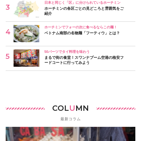
日本と同じく「区」に分けられているホーチミン
ホーチミンの各区ごとの見どころと雰囲気をご
紹介
ホーチミンでフォーの次に食べるならこの麺！
ベトナム南部の名物麺「フーティウ」とは？
50バーツでタイ料理を味わう
まるで街の食堂！スワンナプーム空港の格安フ
ードコートに行ってみよう
COL
U
MN
最新コラム