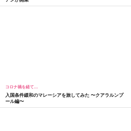
コロナ禍を経て…
入国条件緩和のマレーシアを旅してみた 〜クアラルンプ
ール編〜