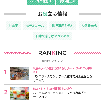
バンコク食巡り
買い物三昧
お
役
立ち情報
お土産
モデルコース
世界遺産を学ぶ
人気観光地
日本で楽しむアジアの国
RAN
K
ING
週間ランキング
現在のタイの空港の様子をリポート（2022年4月時
点）
バンコク・スワンナプーム空港でお土産探しを
してみた
魅力とおすすめの専門店をご紹介
ベトナムのローカルスイーツの代表格「チェ
ー」とは？