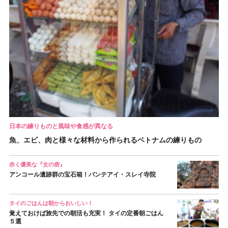
日本の練りものと風味や食感が異なる
魚、エビ、肉と様々な材料から作られるベトナムの練りもの
赤く優美な『女の砦』
アンコール遺跡群の宝石箱！バンテアイ・スレイ寺院
タイのごはんは朝からおいしい！
覚えておけば旅先での朝活も充実！ タイの定番朝ごはん
５選