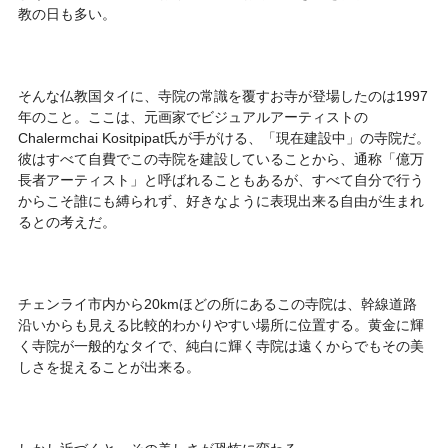
教の日も多い。
そんな仏教国タイに、寺院の常識を覆すお寺が登場したのは1997
年のこと。ここは、元画家でビジュアルアーティストの
Chalermchai Kositpipat氏が手がける、「現在建設中」の寺院だ。
彼はすべて自費でこの寺院を建設していることから、通称「億万
長者アーティスト」と呼ばれることもあるが、すべて自分で行う
からこそ誰にも縛られず、好きなように表現出来る自由が生まれ
るとの考えだ。
チェンライ市内から20kmほどの所にあるこの寺院は、幹線道路
沿いからも見える比較的わかりやすい場所に位置する。黄金に輝
く寺院が一般的なタイで、純白に輝く寺院は遠くからでもその美
しさを捉えることが出来る。