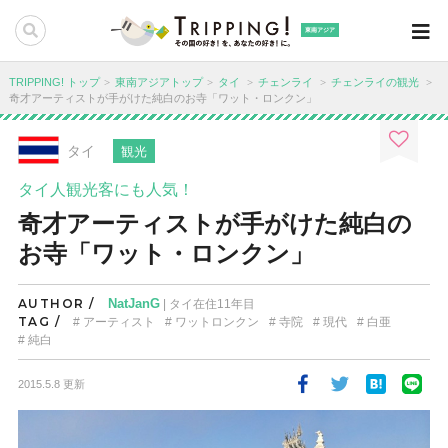
東南アジア
TRIPPING! トップ
東南アジアトップ
タイ
チェンライ
チェンライの観光
奇才アーティストが手がけた純白のお寺「ワット・ロンクン」
タイ
観光
タイ人観光客にも人気！
奇才アーティストが手がけた純白の
お寺「ワット・ロンクン」
AUTHOR /
NatJanG
| タイ在住11年目
TAG /
アーティスト
ワットロンクン
寺院
現代
白亜
純白
2015.5.8 更新