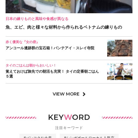
日本の練りものと風味や食感が異なる
魚、エビ、肉と様々な材料から作られるベトナムの練りもの
赤く優美な『女の砦』
アンコール遺跡群の宝石箱！バンテアイ・スレイ寺院
タイのごはんは朝からおいしい！
覚えておけば旅先での朝活も充実！ タイの定番朝ごはん
５選
VIEW MORE
KEY
W
ORD
注目キーワード
#バンコクお土産
#シンガポールローカル人気店