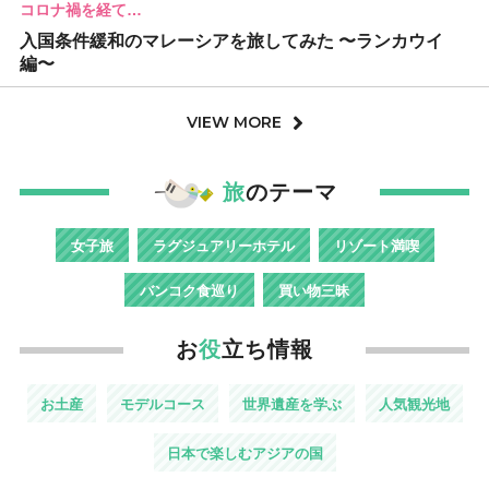
コロナ禍を経て…
入国条件緩和のマレーシアを旅してみた 〜ランカウイ
編〜
VIEW MORE
旅
のテーマ
女子旅
ラグジュアリーホテル
リゾート満喫
バンコク食巡り
買い物三昧
お
役
立ち情報
お土産
モデルコース
世界遺産を学ぶ
人気観光地
日本で楽しむアジアの国