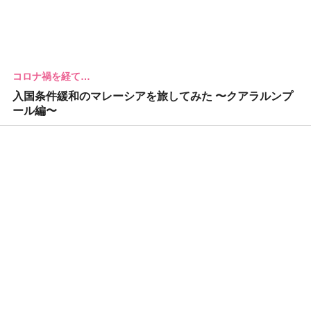
コロナ禍を経て…
入国条件緩和のマレーシアを旅してみた 〜クアラルンプ
ール編〜