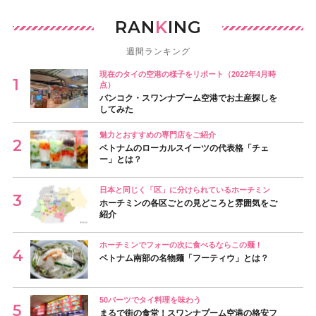
RAN
K
ING
週間ランキング
現在のタイの空港の様子をリポート（2022年4月時
点）
バンコク・スワンナプーム空港でお土産探しを
してみた
魅力とおすすめの専門店をご紹介
ベトナムのローカルスイーツの代表格「チェ
ー」とは？
日本と同じく「区」に分けられているホーチミン
ホーチミンの各区ごとの見どころと雰囲気をご
紹介
ホーチミンでフォーの次に食べるならこの麺！
ベトナム南部の名物麺「フーティウ」とは？
50バーツでタイ料理を味わう
まるで街の食堂！スワンナプーム空港の格安フ