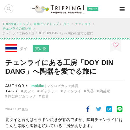
東南アジア
TRIPPING! トップ
東南アジアトップ
タイ
チェンライ
チェンライの買い物
チェンライにある工房「DOY DIN DANG」へ陶器を愛でる旅に
タイ
買い物
チェンライにある工房「DOY DIN
DANG」へ陶器を愛でる旅に
AUTHOR /
makiko
| マクロビカフェ経営
TAG /
カフェ
ギャラリー
チェンライ
陶器
陶芸家
陶芸家ソムラック
食器
2014.11.12 更新
北タイと言えばセラドン焼きが有名ですが、隣町チェンライには
こんな素敵な陶器を焼いている工房があります。