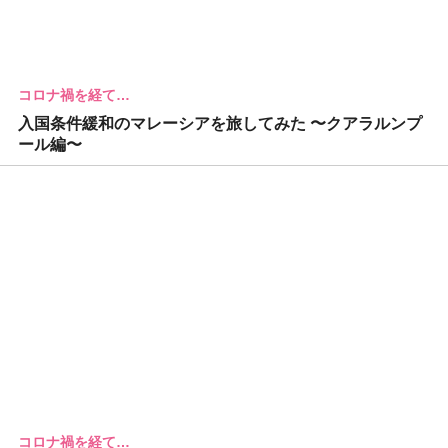
コロナ禍を経て…
入国条件緩和のマレーシアを旅してみた 〜クアラルンプ
ール編〜
コロナ禍を経て…