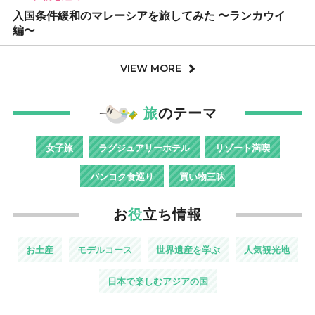
入国条件緩和のマレーシアを旅してみた 〜ランカウイ
編〜
VIEW MORE
旅
のテーマ
女子旅
ラグジュアリーホテル
リゾート満喫
バンコク食巡り
買い物三昧
お
役
立ち情報
お土産
モデルコース
世界遺産を学ぶ
人気観光地
日本で楽しむアジアの国