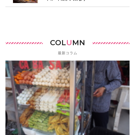
COL
U
MN
最新コラム