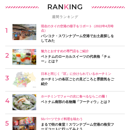
RAN
K
ING
週間ランキング
現在のタイの空港の様子をリポート（2022年4月時
点）
バンコク・スワンナプーム空港でお土産探しを
してみた
魅力とおすすめの専門店をご紹介
ベトナムのローカルスイーツの代表格「チェ
ー」とは？
日本と同じく「区」に分けられているホーチミン
ホーチミンの各区ごとの見どころと雰囲気をご
紹介
ホーチミンでフォーの次に食べるならこの麺！
ベトナム南部の名物麺「フーティウ」とは？
50バーツでタイ料理を味わう
まるで街の食堂！スワンナプーム空港の格安フ
ードコートに行ってみよう