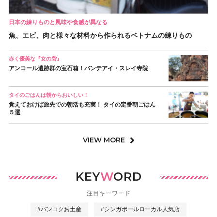
日本の練りものと風味や食感が異なる
魚、エビ、肉と様々な材料から作られるベトナムの練りもの
赤く優美な『女の砦』
アンコール遺跡群の宝石箱！バンテアイ・スレイ寺院
タイのごはんは朝からおいしい！
覚えておけば旅先での朝活も充実！ タイの定番朝ごはん
５選
VIEW MORE
KEY
W
ORD
注目キーワード
#バンコクお土産
#シンガポールローカル人気店