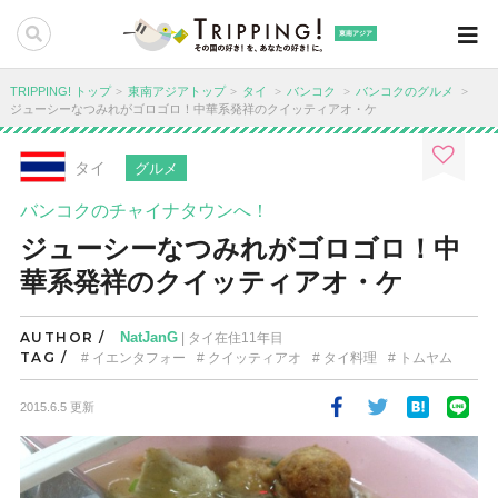
東南アジア
TRIPPING! トップ
東南アジアトップ
タイ
バンコク
バンコクのグルメ
ジューシーなつみれがゴロゴロ！中華系発祥のクイッティアオ・ケ
タイ
グルメ
バンコクのチャイナタウンへ！
ジューシーなつみれがゴロゴロ！中
華系発祥のクイッティアオ・ケ
AUTHOR /
NatJanG
| タイ在住11年目
TAG /
イエンタフォー
クイッティアオ
タイ料理
トムヤム
2015.6.5 更新