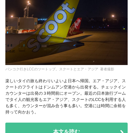
バンコク行きLCCのツートップ。スクートとエア・アジア 著者撮影
楽しいタイの旅も終わりいよいよ日本へ帰国。エア・アジア、ス
クートのフライトはドンムアン空港から出発する。チェックイン
カウンターは出発の３時間前にオープン。最近の日本旅行ブーム
でタイ人の観光客もエア・アジア、スクートのLCCを利用する人
も多く、カウンターが混み合う事も多い。空港には時間に余裕を
持って向かおう。
本文を読む