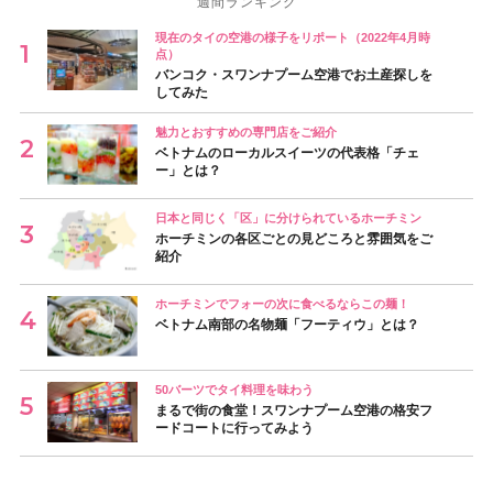
週間ランキング
現在のタイの空港の様子をリポート（2022年4月時
点）
バンコク・スワンナプーム空港でお土産探しを
してみた
魅力とおすすめの専門店をご紹介
ベトナムのローカルスイーツの代表格「チェ
ー」とは？
日本と同じく「区」に分けられているホーチミン
ホーチミンの各区ごとの見どころと雰囲気をご
紹介
ホーチミンでフォーの次に食べるならこの麺！
ベトナム南部の名物麺「フーティウ」とは？
50バーツでタイ料理を味わう
まるで街の食堂！スワンナプーム空港の格安フ
ードコートに行ってみよう