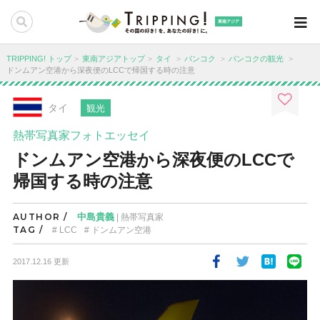
東南アジア
TRIPPING! トップ
東南アジアトップ
タイ
バンコク
バンコクの観光
ドンムアン空港から深夜便のLCCで帰国する時の注意
タイ
観光
熱帯写真家フォトエッセイ
ドンムアン空港から深夜便のLCCで
帰国する時の注意
AUTHOR /
中島貴義
| 熱帯写真家
TAG /
LCC
ドンムアン空港
2017.12.16 更新