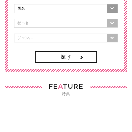
探 す
FE
A
TURE
特集