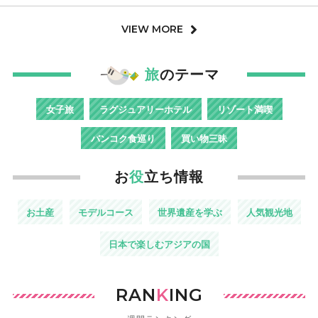
VIEW MORE
旅
のテーマ
女子旅
ラグジュアリーホテル
リゾート満喫
バンコク食巡り
買い物三昧
お
役
立ち情報
お土産
モデルコース
世界遺産を学ぶ
人気観光地
日本で楽しむアジアの国
RAN
K
ING