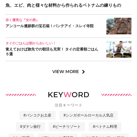
魚、エビ、肉と様々な材料から作られるベトナムの練りもの
赤く優美な『女の砦』
アンコール遺跡群の宝石箱！バンテアイ・スレイ寺院
タイのごはんは朝からおいしい！
覚えておけば旅先での朝活も充実！ タイの定番朝ごはん
５選
VIEW MORE
KEY
W
ORD
注目キーワード
#バンコクお土産
#シンガポールローカル人気店
#ダナン旅行
#ビーチリゾート
#ベトナム料理