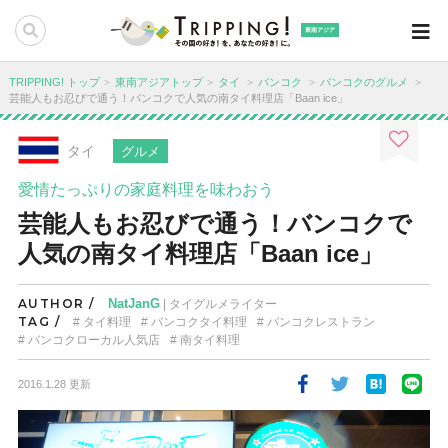
東南アジア
TRIPPING! トップ
東南アジアトップ
タイ
バンコク
バンコクのグルメ
芸能人もお忍びで通う！バンコクで人気の南タイ料理店「Baan ice」
タイ
グルメ
愛情たっぷりの家庭料理を味わおう
芸能人もお忍びで通う！バンコクで
人気の南タイ料理店「Baan ice」
AUTHOR /
NatJanG
| タイグルメライター
TAG /
タイ料理
バンコクタイ料理
バンコクレストラン
バンコクローカル人気店
南タイ料理
2016.1.28 更新