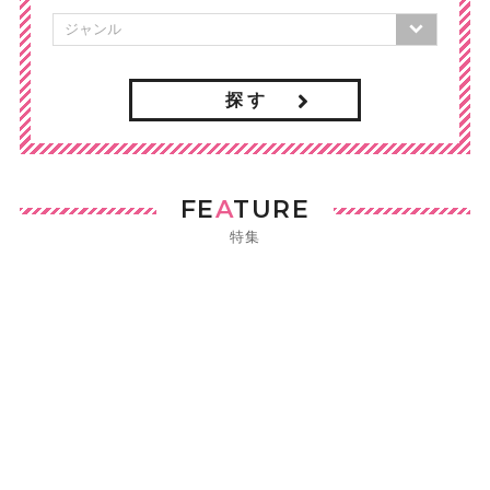
探 す
FE
A
TURE
特集