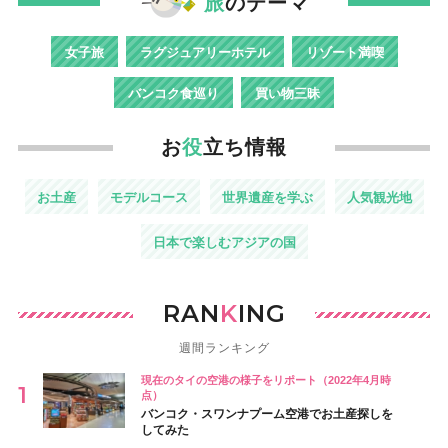
旅
のテーマ
女子旅
ラグジュアリーホテル
リゾート満喫
バンコク食巡り
買い物三昧
お
役
立ち情報
お土産
モデルコース
世界遺産を学ぶ
人気観光地
日本で楽しむアジアの国
RAN
K
ING
週間ランキング
現在のタイの空港の様子をリポート（2022年4月時
点）
バンコク・スワンナプーム空港でお土産探しを
してみた