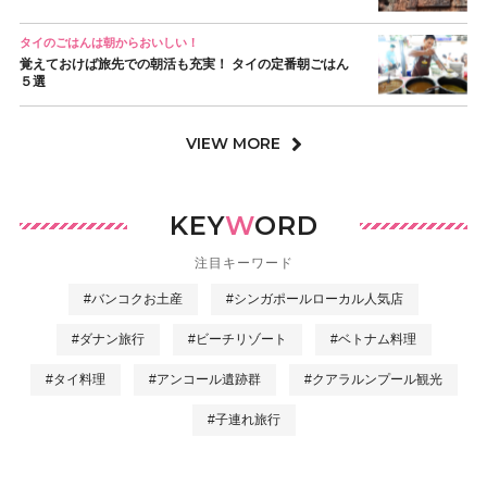
タイのごはんは朝からおいしい！
覚えておけば旅先での朝活も充実！ タイの定番朝ごはん
５選
VIEW MORE
KEY
W
ORD
注目キーワード
#バンコクお土産
#シンガポールローカル人気店
#ダナン旅行
#ビーチリゾート
#ベトナム料理
#タイ料理
#アンコール遺跡群
#クアラルンプール観光
#子連れ旅行