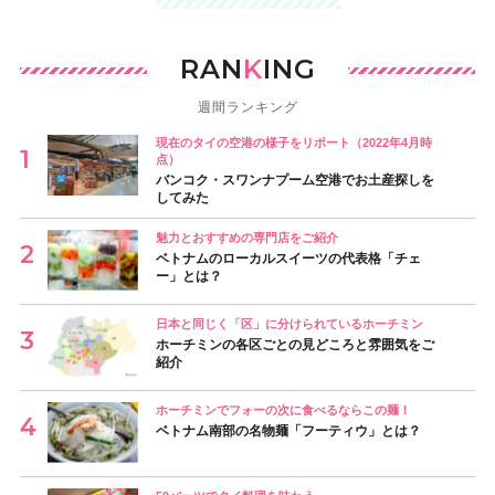
RAN
K
ING
週間ランキング
現在のタイの空港の様子をリポート（2022年4月時
点）
バンコク・スワンナプーム空港でお土産探しを
してみた
魅力とおすすめの専門店をご紹介
ベトナムのローカルスイーツの代表格「チェ
ー」とは？
日本と同じく「区」に分けられているホーチミン
ホーチミンの各区ごとの見どころと雰囲気をご
紹介
ホーチミンでフォーの次に食べるならこの麺！
ベトナム南部の名物麺「フーティウ」とは？