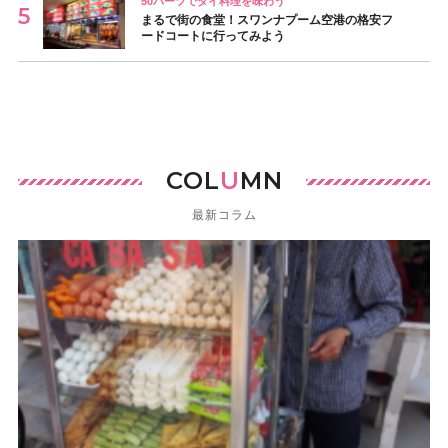
50バーツでタイ料理を味わう
まるで街の食堂！スワンナプーム空港の格安フ
ードコートに行ってみよう
COL
U
MN
最新コラム