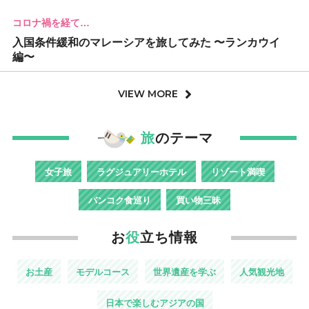
コロナ禍を経て…
入国条件緩和のマレーシアを旅してみた 〜ランカウイ
編〜
VIEW MORE
旅
のテーマ
女子旅
ラグジュアリーホテル
リゾート満喫
バンコク食巡り
買い物三昧
お
役
立ち情報
お土産
モデルコース
世界遺産を学ぶ
人気観光地
日本で楽しむアジアの国