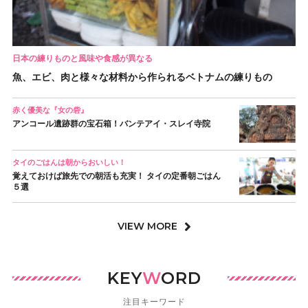
日本の練りものと風味や食感が異なる
魚、エビ、肉と様々な材料から作られるベトナムの練りもの
赤く優美な『女の砦』
アンコール遺跡群の宝石箱！バンテアイ・スレイ寺院
タイのごはんは朝からおいしい！
覚えておけば旅先での朝活も充実！ タイの定番朝ごはん
５選
VIEW MORE
KEY
W
ORD
注目キーワード