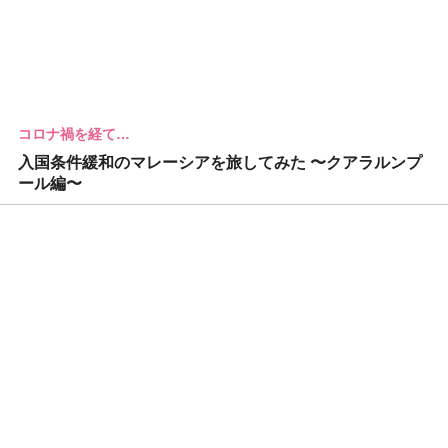
コロナ禍を経て…
入国条件緩和のマレーシアを旅してみた 〜クアラルンプ
ール編〜