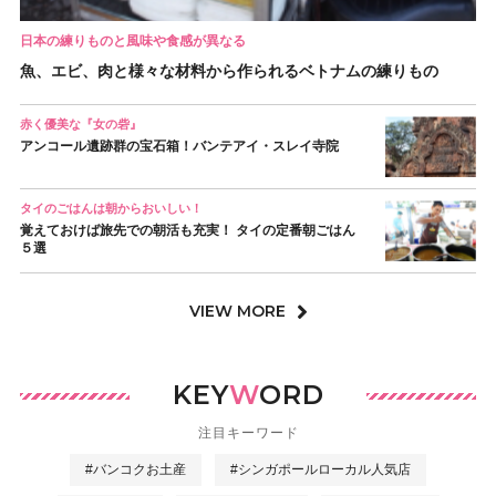
日本の練りものと風味や食感が異なる
魚、エビ、肉と様々な材料から作られるベトナムの練りもの
赤く優美な『女の砦』
アンコール遺跡群の宝石箱！バンテアイ・スレイ寺院
タイのごはんは朝からおいしい！
覚えておけば旅先での朝活も充実！ タイの定番朝ごはん
５選
VIEW MORE
KEY
W
ORD
注目キーワード
#バンコクお土産
#シンガポールローカル人気店