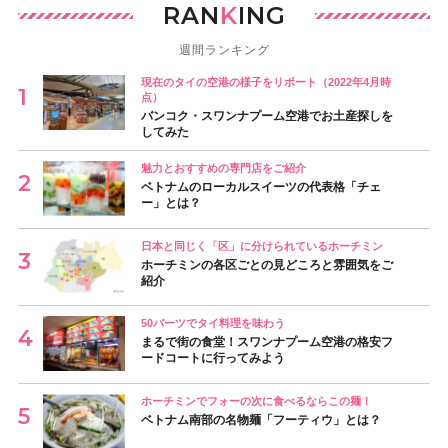
RAN
K
ING
週間ランキング
現在のタイの空港の様子をリポート（2022年4月時
点）
バンコク・スワンナプーム空港でお土産探しを
してみた
魅力とおすすめの専門店をご紹介
ベトナムのローカルスイーツの代表格「チェ
ー」とは？
日本と同じく「区」に分けられているホーチミン
ホーチミンの各区ごとの見どころと雰囲気をご
紹介
50バーツでタイ料理を味わう
まるで街の食堂！スワンナプーム空港の格安フ
ードコートに行ってみよう
ホーチミンでフォーの次に食べるならこの麺！
ベトナム南部の名物麺「フーティウ」とは？