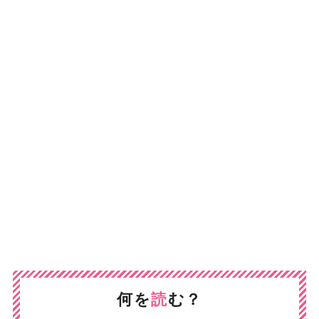
何を
読
む？