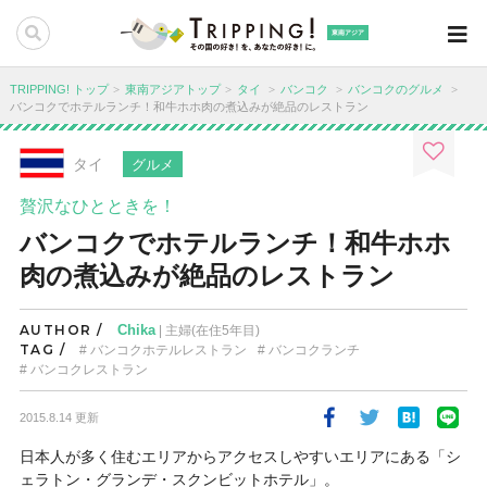
東南アジア
TRIPPING! トップ
東南アジアトップ
タイ
バンコク
バンコクのグルメ
バンコクでホテルランチ！和牛ホホ肉の煮込みが絶品のレストラン
タイ
グルメ
贅沢なひとときを！
バンコクでホテルランチ！和牛ホホ
肉の煮込みが絶品のレストラン
AUTHOR /
Chika
| 主婦(在住5年目)
TAG /
バンコクホテルレストラン
バンコクランチ
バンコクレストラン
2015.8.14 更新
日本人が多く住むエリアからアクセスしやすいエリアにある「シ
ェラトン・グランデ・スクンビットホテル」。