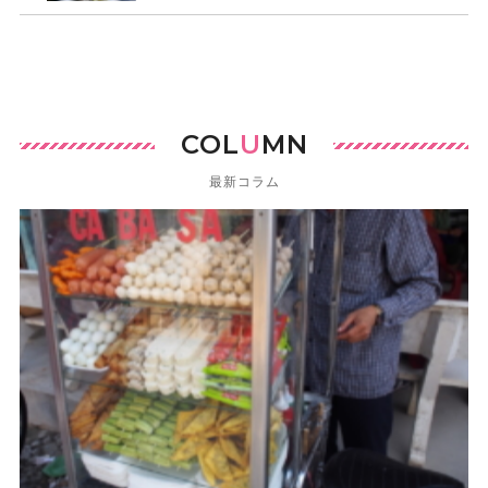
COL
U
MN
最新コラム