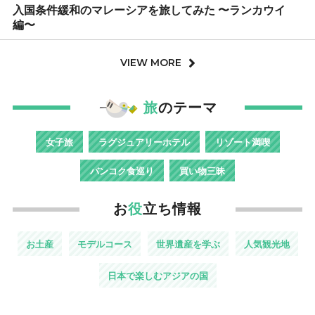
入国条件緩和のマレーシアを旅してみた 〜ランカウイ
編〜
VIEW MORE
旅
のテーマ
女子旅
ラグジュアリーホテル
リゾート満喫
バンコク食巡り
買い物三昧
お
役
立ち情報
お土産
モデルコース
世界遺産を学ぶ
人気観光地
日本で楽しむアジアの国