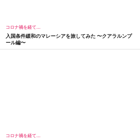
コロナ禍を経て…
入国条件緩和のマレーシアを旅してみた 〜クアラルンプ
ール編〜
コロナ禍を経て…