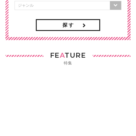
探 す
FE
A
TURE
特集