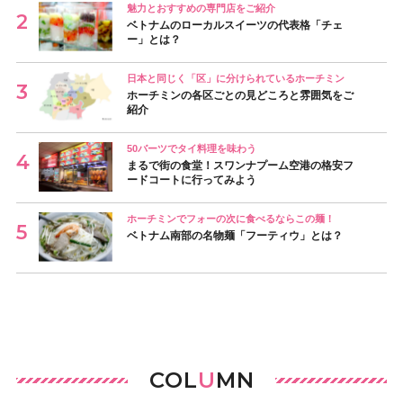
魅力とおすすめの専門店をご紹介
ベトナムのローカルスイーツの代表格「チェ
ー」とは？
日本と同じく「区」に分けられているホーチミン
ホーチミンの各区ごとの見どころと雰囲気をご
紹介
50バーツでタイ料理を味わう
まるで街の食堂！スワンナプーム空港の格安フ
ードコートに行ってみよう
ホーチミンでフォーの次に食べるならこの麺！
ベトナム南部の名物麺「フーティウ」とは？
COL
U
MN