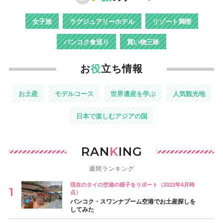
女子旅
ラグジュアリーホテル
リゾート満喫
バンコク食巡り
買い物三昧
お
役
立ち情報
お土産
モデルコース
世界遺産を学ぶ
人気観光地
日本で楽しむアジアの国
RAN
K
ING
週間ランキング
現在のタイの空港の様子をリポート（2022年4月時
点）
バンコク・スワンナプーム空港でお土産探しを
してみた