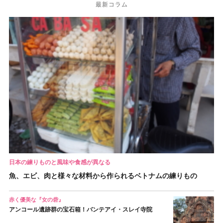
最新コラム
日本の練りものと風味や食感が異なる
魚、エビ、肉と様々な材料から作られるベトナムの練りもの
赤く優美な『女の砦』
アンコール遺跡群の宝石箱！バンテアイ・スレイ寺院