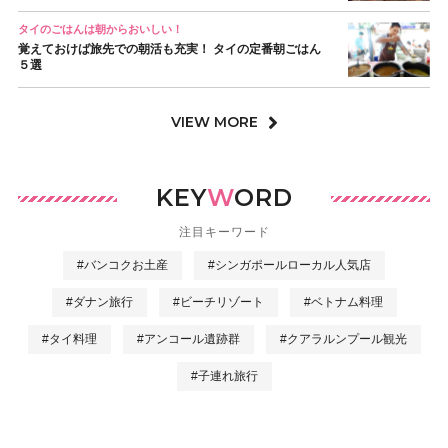
タイのごはんは朝からおいしい！
覚えておけば旅先での朝活も充実！ タイの定番朝ごはん
５選
VIEW MORE
KEY
W
ORD
注目キーワード
#バンコクお土産
#シンガポールローカル人気店
#ダナン旅行
#ビーチリゾート
#ベトナム料理
#タイ料理
#アンコール遺跡群
#クアラルンプール観光
#子連れ旅行