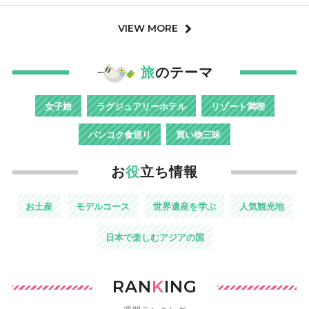
VIEW MORE
旅
のテーマ
女子旅
ラグジュアリーホテル
リゾート満喫
バンコク食巡り
買い物三昧
お
役
立ち情報
お土産
モデルコース
世界遺産を学ぶ
人気観光地
日本で楽しむアジアの国
RAN
K
ING