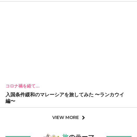
コロナ禍を経て…
入国条件緩和のマレーシアを旅してみた 〜ランカウイ
編〜
VIEW MORE
旅
のテーマ