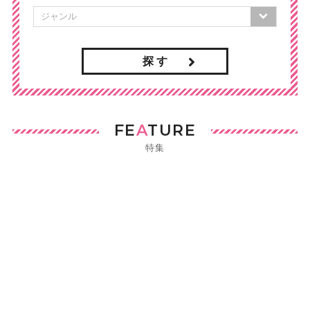
探 す
FE
A
TURE
特集