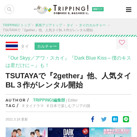
東南アジア
TRIPPING! トップ
東南アジアトップ
タイ
タイのカルチャー
TSUTAYAで『2gether』他、人気タイBL３作がレンタル開始
タイ
カルチャー
『Our Skyy／アワ・スカイ』『Dark Blue Kiss～僕のキス
は君だけに～』も！
TSUTAYAで『2gether』他、人気タイ
BL３作がレンタル開始
AUTHOR /
TRIPPING!編集部
| Editer
TAG /
タイドラマ
日本で楽しむアジアの国
2021.3.18 更新