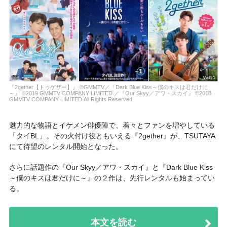
『2gether【トゥゲザー】』 ©︎GMMTV／『Dark Blue Kiss～僕のキスは君だけに
～』 ©︎2019 GMMTV COMPANY LIMITED.／『Our Skyy／アワ・スカイ』 ©︎2018
GMMTV COMPANY LIMITED.All Rights Reserved.
魅力的な物語とイケメン俳優陣で、着々とファンを増やしている
「タイBL」。その火付け役ともいえる『2gether』が、TSUTAYA
にて待望のレンタル開始となった。
さらに話題作の『Our Skyy／アワ・スカイ』と『Dark Blue Kiss
～僕のキスは君だけに～』の２作は、先行レンタルも始まってい
る。
本文を読む