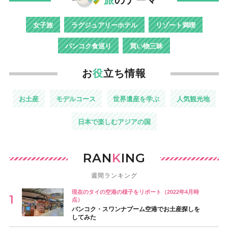
女子旅
ラグジュアリーホテル
リゾート満喫
バンコク食巡り
買い物三昧
お
役
立ち情報
お土産
モデルコース
世界遺産を学ぶ
人気観光地
日本で楽しむアジアの国
RAN
K
ING
週間ランキング
現在のタイの空港の様子をリポート（2022年4月時
点）
バンコク・スワンナプーム空港でお土産探しを
してみた