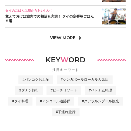
タイのごはんは朝からおいしい！
覚えておけば旅先での朝活も充実！ タイの定番朝ごはん
５選
VIEW MORE
KEY
W
ORD
注目キーワード
#バンコクお土産
#シンガポールローカル人気店
#ダナン旅行
#ビーチリゾート
#ベトナム料理
#タイ料理
#アンコール遺跡群
#クアラルンプール観光
#子連れ旅行