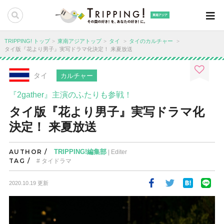
東南アジア
TRIPPING! トップ
東南アジアトップ
タイ
タイのカルチャー
タイ版『花より男子』実写ドラマ化決定！ 来夏放送
タイ
カルチャー
『2gather』主演のふたりも参戦！
タイ版『花より男子』実写ドラマ化
決定！ 来夏放送
AUTHOR /
TRIPPING!編集部
| Editer
TAG /
タイドラマ
2020.10.19 更新