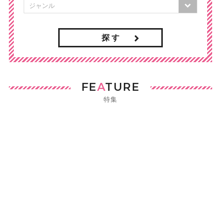
探 す
FE
A
TURE
特集