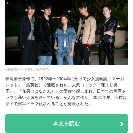
©神尾葉子・集英社／GMMTV
神尾葉子原作で、1992年〜2004年にかけて少女漫画誌『マーガ
レット』（集英社）で連載された、人気コミック『花より男
子』。『花男（はなだん）』の愛称で親しまれ、日本での実写ド
ラマも高い人気を誇っている。そんな本作が、2021年夏、今度は
タイで実写ドラマ化されることが発表された。
本文を読む