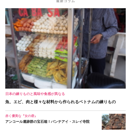
最新コラム
日本の練りものと風味や食感が異なる
魚、エビ、肉と様々な材料から作られるベトナムの練りもの
赤く優美な『女の砦』
アンコール遺跡群の宝石箱！バンテアイ・スレイ寺院