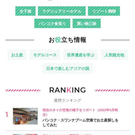
女子旅
ラグジュアリーホテル
リゾート満喫
バンコク食巡り
買い物三昧
お
役
立ち情報
お土産
モデルコース
世界遺産を学ぶ
人気観光地
日本で楽しむアジアの国
RAN
K
ING
週間ランキング
現在のタイの空港の様子をリポート（2022年4月時
点）
バンコク・スワンナプーム空港でお土産探しを
してみた