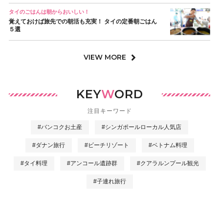
タイのごはんは朝からおいしい！
覚えておけば旅先での朝活も充実！ タイの定番朝ごはん
５選
VIEW MORE
KEY
W
ORD
注目キーワード
#バンコクお土産
#シンガポールローカル人気店
#ダナン旅行
#ビーチリゾート
#ベトナム料理
#タイ料理
#アンコール遺跡群
#クアラルンプール観光
#子連れ旅行