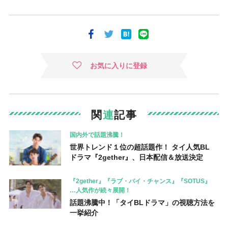
お気に入りに登録
関
連
記事
国内外で話題沸騰！
世界トレンド１位の超話題作！ タイ人気BL
ドラマ『2gether』、日本配信＆放送決定
『2gether』『ラブ・バイ・チャンス』『SOTUS』
…人気作が続々展開！
話題沸騰中！「タイBLドラマ」の視聴方法を
一挙紹介