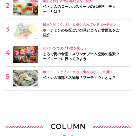
魅力とおすすめの専門店をご紹介
ベトナムのローカルスイーツの代表格「チェ
ー」とは？
日本と同じく「区」に分けられているホーチミン
ホーチミンの各区ごとの見どころと雰囲気をご
紹介
50バーツでタイ料理を味わう
まるで街の食堂！スワンナプーム空港の格安フ
ードコートに行ってみよう
ホーチミンでフォーの次に食べるならこの麺！
ベトナム南部の名物麺「フーティウ」とは？
COL
U
MN