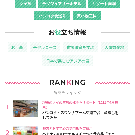
女子旅
ラグジュアリーホテル
リゾート満喫
バンコク食巡り
買い物三昧
お
役
立ち情報
お土産
モデルコース
世界遺産を学ぶ
人気観光地
日本で楽しむアジアの国
RAN
K
ING
週間ランキング
現在のタイの空港の様子をリポート（2022年4月時
点）
バンコク・スワンナプーム空港でお土産探しを
してみた
魅力とおすすめの専門店をご紹介
ベトナムのローカルスイーツの代表格「チェ