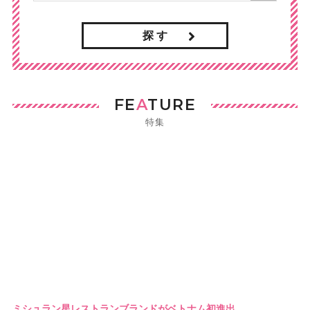
探 す
FE
A
TURE
特集
ミシュラン星レストランブランドがベトナム初進出