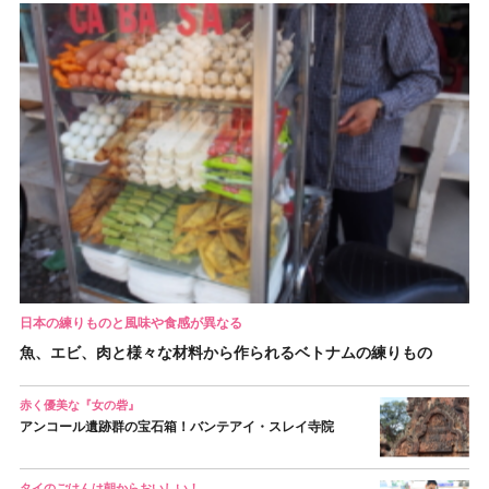
日本の練りものと風味や食感が異なる
魚、エビ、肉と様々な材料から作られるベトナムの練りもの
赤く優美な『女の砦』
アンコール遺跡群の宝石箱！バンテアイ・スレイ寺院
タイのごはんは朝からおいしい！