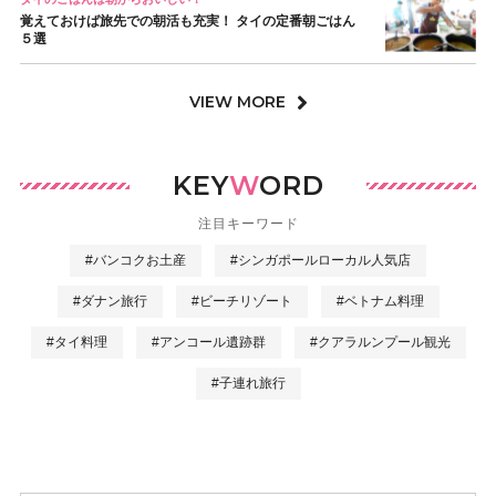
覚えておけば旅先での朝活も充実！ タイの定番朝ごはん
５選
VIEW MORE
KEY
W
ORD
注目キーワード
#バンコクお土産
#シンガポールローカル人気店
#ダナン旅行
#ビーチリゾート
#ベトナム料理
#タイ料理
#アンコール遺跡群
#クアラルンプール観光
#子連れ旅行