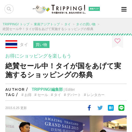
東南アジア
TRIPPING! トップ
東南アジアトップ
タイ
タイの買い物
絶賛セール中！タイが国をあげて実施するショッピングの祭典
タイ
買い物
お得にショッピングを楽しもう
絶賛セール中！タイが国をあげて実
施するショッピングの祭典
AUTHOR /
TRIPPING!編集部
| Editer
TAG /
お得
セール
タイ
デパート
レンタカー
2015.6.25 更新