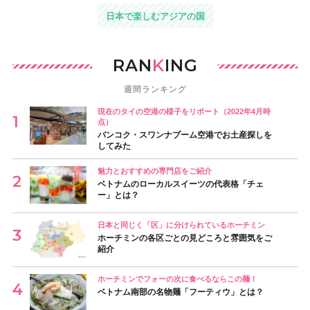
日本で楽しむアジアの国
RAN
K
ING
週間ランキング
現在のタイの空港の様子をリポート（2022年4月時
点）
バンコク・スワンナプーム空港でお土産探しを
してみた
魅力とおすすめの専門店をご紹介
ベトナムのローカルスイーツの代表格「チェ
ー」とは？
日本と同じく「区」に分けられているホーチミン
ホーチミンの各区ごとの見どころと雰囲気をご
紹介
ホーチミンでフォーの次に食べるならこの麺！
ベトナム南部の名物麺「フーティウ」とは？