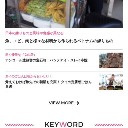
日本の練りものと風味や食感が異なる
魚、エビ、肉と様々な材料から作られるベトナムの練りもの
赤く優美な『女の砦』
アンコール遺跡群の宝石箱！バンテアイ・スレイ寺院
タイのごはんは朝からおいしい！
覚えておけば旅先での朝活も充実！ タイの定番朝ごはん
５選
VIEW MORE
KEY
W
ORD