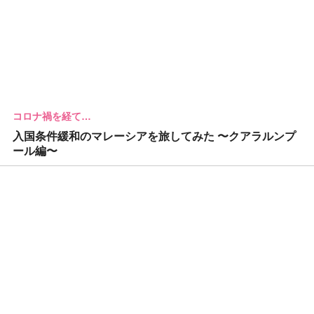
コロナ禍を経て…
入国条件緩和のマレーシアを旅してみた 〜クアラルンプ
ール編〜