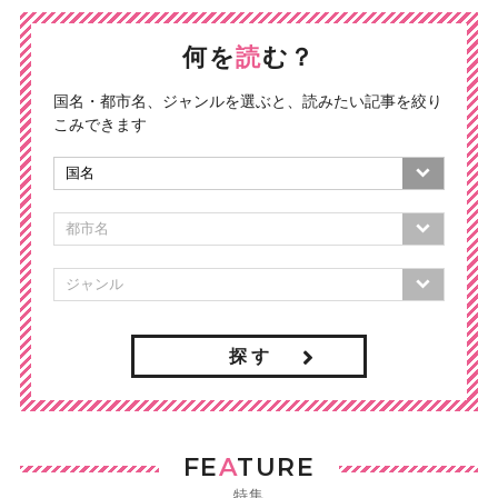
何を
読
む？
国名・都市名、ジャンルを選ぶと、読みたい記事を絞り
こみできます
探 す
FE
A
TURE
特集