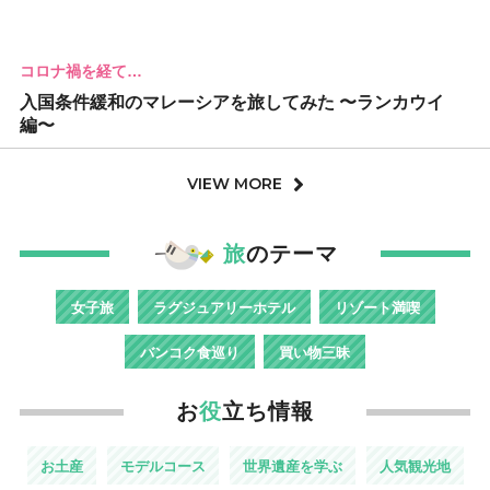
コロナ禍を経て…
入国条件緩和のマレーシアを旅してみた 〜ランカウイ
編〜
VIEW MORE
旅
のテーマ
女子旅
ラグジュアリーホテル
リゾート満喫
バンコク食巡り
買い物三昧
お
役
立ち情報
お土産
モデルコース
世界遺産を学ぶ
人気観光地