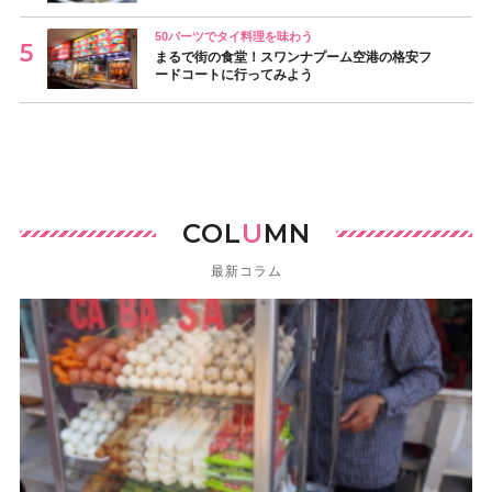
50バーツでタイ料理を味わう
まるで街の食堂！スワンナプーム空港の格安フ
ードコートに行ってみよう
COL
U
MN
最新コラム