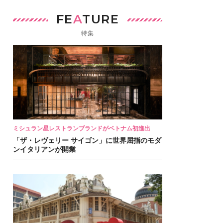
FE
A
TURE
特集
ミシュラン星レストランブランドがベトナム初進出
「ザ・レヴェリー サイゴン」に世界屈指のモダ
ンイタリアンが開業