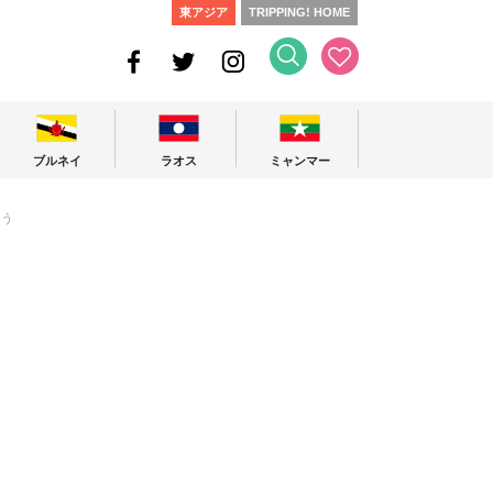
東アジア
TRIPPING! HOME
ブルネイ
ラオス
ミャンマー
よう