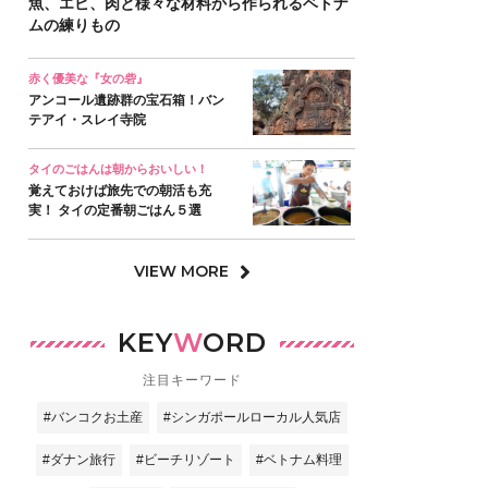
魚、エビ、肉と様々な材料から作られるベトナ
ムの練りもの
赤く優美な『女の砦』
アンコール遺跡群の宝石箱！バン
テアイ・スレイ寺院
タイのごはんは朝からおいしい！
覚えておけば旅先での朝活も充
実！ タイの定番朝ごはん５選
VIEW MORE
KEY
W
ORD
注目キーワード
#バンコクお土産
#シンガポールローカル人気店
#ダナン旅行
#ビーチリゾート
#ベトナム料理