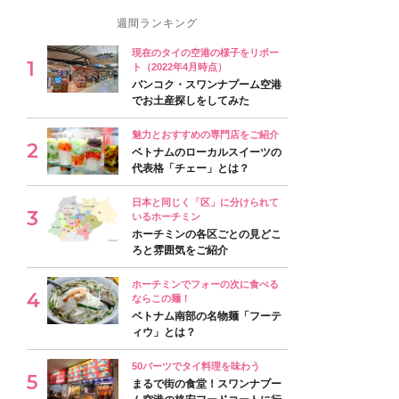
週間ランキング
現在のタイの空港の様子をリポー
ト（2022年4月時点）
バンコク・スワンナプーム空港
でお土産探しをしてみた
魅力とおすすめの専門店をご紹介
ベトナムのローカルスイーツの
代表格「チェー」とは？
日本と同じく「区」に分けられて
いるホーチミン
ホーチミンの各区ごとの見どこ
ろと雰囲気をご紹介
ホーチミンでフォーの次に食べる
ならこの麺！
ベトナム南部の名物麺「フーテ
ィウ」とは？
50バーツでタイ料理を味わう
まるで街の食堂！スワンナプー