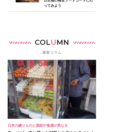
ム空港の格安フードコートに行
ってみよう
COL
U
MN
最新コラム
日本の練りものと風味や食感が異なる