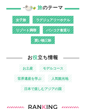
旅
のテーマ
女子旅
ラグジュアリーホテル
リゾート満喫
バンコク食巡り
買い物三昧
お
役
立ち情報
お土産
モデルコース
世界遺産を学ぶ
人気観光地
日本で楽しむアジアの国
RAN
K
ING