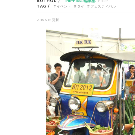
AUTHOR /
TRIPPING!編集部
| Editer
TAG /
イベント
タイ
フェスティバル
2015.5.16 更新