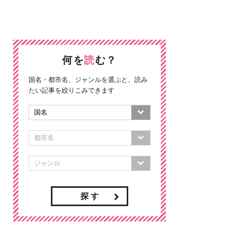
何を
読
む？
国名・都市名、ジャンルを選ぶと、読み
たい記事を絞りこみできます
探 す