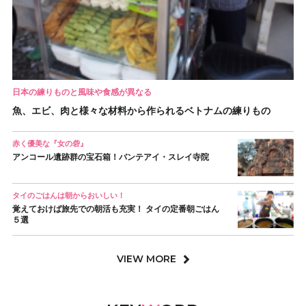
日本の練りものと風味や食感が異なる
魚、エビ、肉と様々な材料から作られるベトナムの練りもの
赤く優美な『女の砦』
アンコール遺跡群の宝石箱！バンテアイ・スレイ寺院
タイのごはんは朝からおいしい！
覚えておけば旅先での朝活も充実！ タイの定番朝ごはん
５選
VIEW MORE