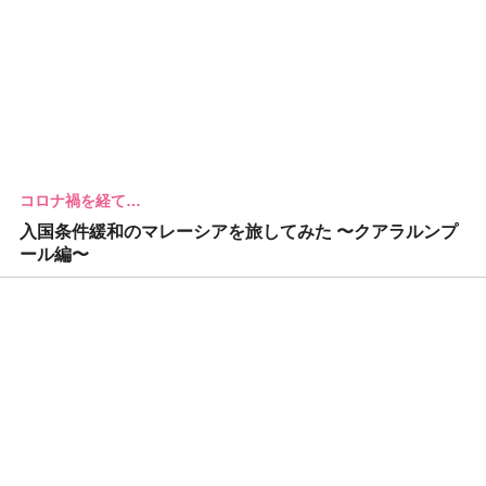
コロナ禍を経て…
入国条件緩和のマレーシアを旅してみた 〜クアラルンプ
ール編〜