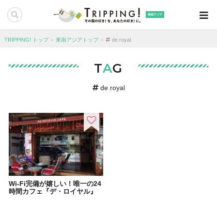
東南アジア
TRIPPING! トップ
東南アジアトップ
de royal
T
A
G
de royal
Wi-Fi完備が嬉しい！唯一の24
時間カフェ『デ・ロイヤル』