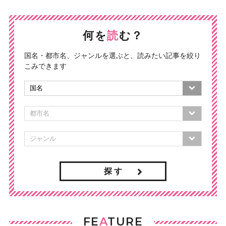
何を
読
む？
国名・都市名、ジャンルを選ぶと、読みたい記事を絞り
こみできます
探 す
FE
A
TURE