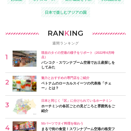
日本で楽しむアジアの国
RAN
K
ING
週間ランキング
現在のタイの空港の様子をリポート（2022年4月時
点）
バンコク・スワンナプーム空港でお土産探しを
してみた
魅力とおすすめの専門店をご紹介
ベトナムのローカルスイーツの代表格「チェ
ー」とは？
日本と同じく「区」に分けられているホーチミン
ホーチミンの各区ごとの見どころと雰囲気をご
紹介
50バーツでタイ料理を味わう
まるで街の食堂！スワンナプーム空港の格安フ