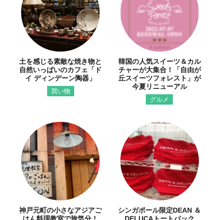
土を感じる素敵な焼き物と
韓国の人気スイーツ＆カル
自然いっぱいのカフェ「ド
チャーが大集合！「自由が
イ ディンデーン陶器」
丘スイーツフォレスト」が
今夏リニューアル
買い物
グルメ
神戸元町の小さなアジアご
シンガポール限定DEAN ＆
はん料理教室で旅気分！
DELUCAトートバック