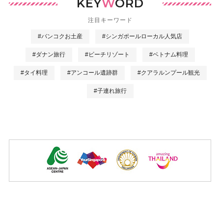
KEY
W
ORD
注目キーワード
#バンコクお土産
#シンガポールローカル人気店
#ダナン旅行
#ビーチリゾート
#ベトナム料理
#タイ料理
#アンコール遺跡群
#クアラルンプール観光
#子連れ旅行