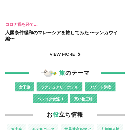
コロナ禍を経て…
入国条件緩和のマレーシアを旅してみた 〜ランカウイ
編〜
VIEW MORE
旅
のテーマ
女子旅
ラグジュアリーホテル
リゾート満喫
バンコク食巡り
買い物三昧
お
役
立ち情報
お土産
モデルコース
世界遺産を学ぶ
人気観光地