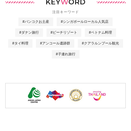
KEY
W
ORD
注目キーワード
#バンコクお土産
#シンガポールローカル人気店
#ダナン旅行
#ビーチリゾート
#ベトナム料理
#タイ料理
#アンコール遺跡群
#クアラルンプール観光
#子連れ旅行