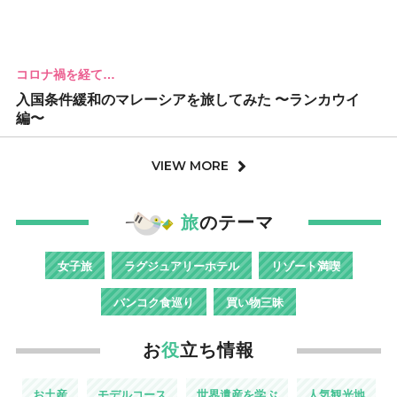
コロナ禍を経て…
入国条件緩和のマレーシアを旅してみた 〜ランカウイ
編〜
VIEW MORE
旅
のテーマ
女子旅
ラグジュアリーホテル
リゾート満喫
バンコク食巡り
買い物三昧
お
役
立ち情報
お土産
モデルコース
世界遺産を学ぶ
人気観光地