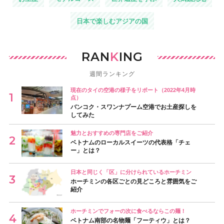
日本で楽しむアジアの国
RAN
K
ING
週間ランキング
現在のタイの空港の様子をリポート（2022年4月時
点）
バンコク・スワンナプーム空港でお土産探しを
してみた
魅力とおすすめの専門店をご紹介
ベトナムのローカルスイーツの代表格「チェ
ー」とは？
日本と同じく「区」に分けられているホーチミン
ホーチミンの各区ごとの見どころと雰囲気をご
紹介
ホーチミンでフォーの次に食べるならこの麺！
ベトナム南部の名物麺「フーティウ」とは？