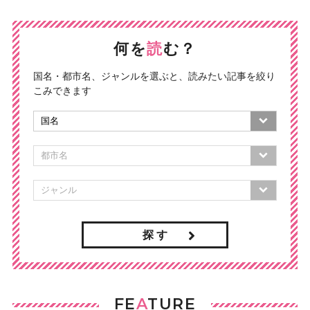
何を
読
む？
国名・都市名、ジャンルを選ぶと、読みたい記事を絞り
こみできます
探 す
FE
A
TURE