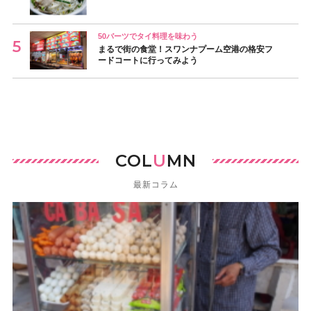
50バーツでタイ料理を味わう
まるで街の食堂！スワンナプーム空港の格安フ
ードコートに行ってみよう
COL
U
MN
最新コラム