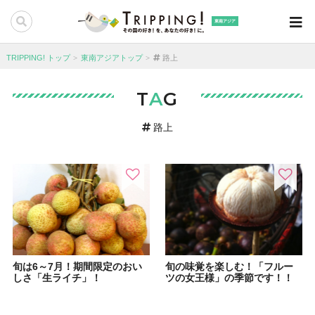
東南アジア
TRIPPING! トップ
東南アジアトップ
路上
T
A
G
路上
旬は6～7月！期間限定のおい
旬の味覚を楽しむ！「フルー
しさ「生ライチ」！
ツの女王様」の季節です！！