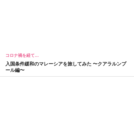
コロナ禍を経て…
入国条件緩和のマレーシアを旅してみた 〜クアラルンプ
ール編〜