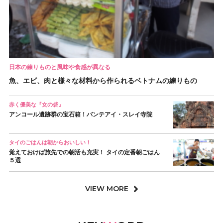
日本の練りものと風味や食感が異なる
魚、エビ、肉と様々な材料から作られるベトナムの練りもの
赤く優美な『女の砦』
アンコール遺跡群の宝石箱！バンテアイ・スレイ寺院
タイのごはんは朝からおいしい！
覚えておけば旅先での朝活も充実！ タイの定番朝ごはん
５選
VIEW MORE