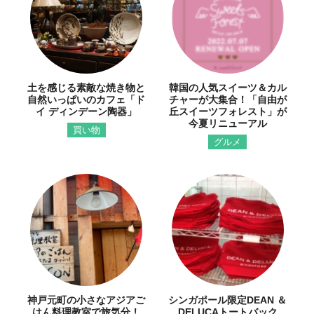
土を感じる素敵な焼き物と
韓国の人気スイーツ＆カル
自然いっぱいのカフェ「ド
チャーが大集合！「自由が
イ ディンデーン陶器」
丘スイーツフォレスト」が
今夏リニューアル
買い物
グルメ
神戸元町の小さなアジアご
シンガポール限定DEAN ＆
はん料理教室で旅気分！
DELUCAトートバック