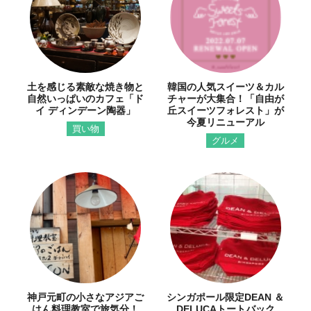
土を感じる素敵な焼き物と
韓国の人気スイーツ＆カル
自然いっぱいのカフェ「ド
チャーが大集合！「自由が
イ ディンデーン陶器」
丘スイーツフォレスト」が
今夏リニューアル
買い物
グルメ
神戸元町の小さなアジアご
シンガポール限定DEAN ＆
はん料理教室で旅気分！
DELUCAトートバック