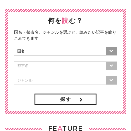
何を
読
む？
国名・都市名、ジャンルを選ぶと、読みたい記事を絞り
こみできます
探 す
FE
A
TURE