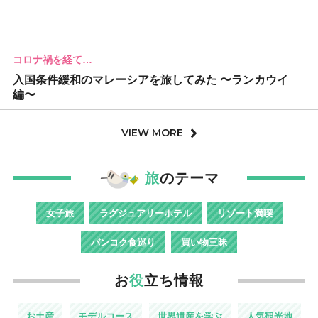
コロナ禍を経て…
入国条件緩和のマレーシアを旅してみた 〜ランカウイ
編〜
VIEW MORE
旅
のテーマ
女子旅
ラグジュアリーホテル
リゾート満喫
バンコク食巡り
買い物三昧
お
役
立ち情報
お土産
モデルコース
世界遺産を学ぶ
人気観光地