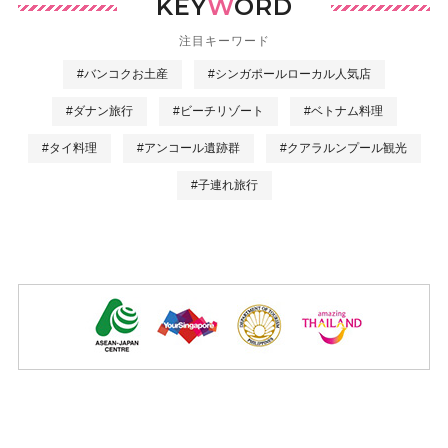
KEY
W
ORD
注目キーワード
#バンコクお土産
#シンガポールローカル人気店
#ダナン旅行
#ビーチリゾート
#ベトナム料理
#タイ料理
#アンコール遺跡群
#クアラルンプール観光
#子連れ旅行