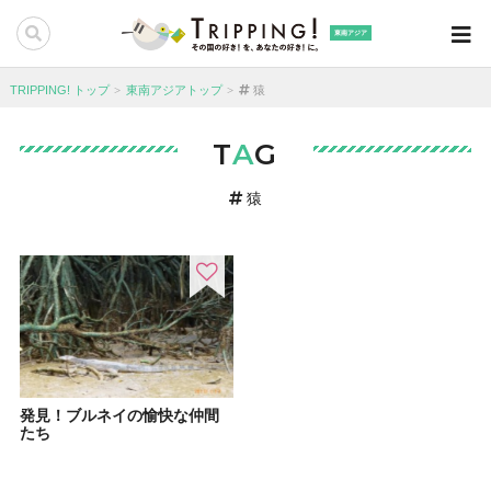
東南アジア
TRIPPING! トップ
東南アジアトップ
猿
T
A
G
猿
発見！ブルネイの愉快な仲間
たち