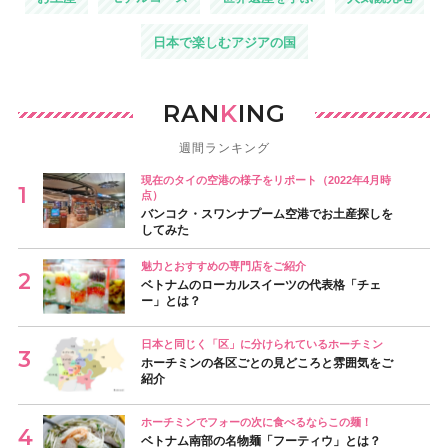
日本で楽しむアジアの国
RAN
K
ING
週間ランキング
現在のタイの空港の様子をリポート（2022年4月時
点）
バンコク・スワンナプーム空港でお土産探しを
してみた
魅力とおすすめの専門店をご紹介
ベトナムのローカルスイーツの代表格「チェ
ー」とは？
日本と同じく「区」に分けられているホーチミン
ホーチミンの各区ごとの見どころと雰囲気をご
紹介
ホーチミンでフォーの次に食べるならこの麺！
ベトナム南部の名物麺「フーティウ」とは？