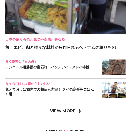
日本の練りものと風味や食感が異なる
魚、エビ、肉と様々な材料から作られるベトナムの練りもの
赤く優美な『女の砦』
アンコール遺跡群の宝石箱！バンテアイ・スレイ寺院
タイのごはんは朝からおいしい！
覚えておけば旅先での朝活も充実！ タイの定番朝ごはん
５選
VIEW MORE