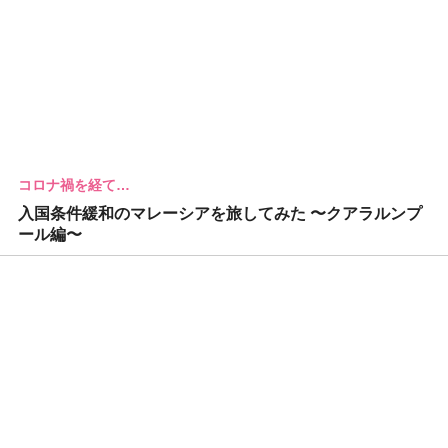
コロナ禍を経て…
入国条件緩和のマレーシアを旅してみた 〜クアラルンプ
ール編〜