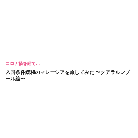
コロナ禍を経て…
入国条件緩和のマレーシアを旅してみた 〜クアラルンプ
ール編〜