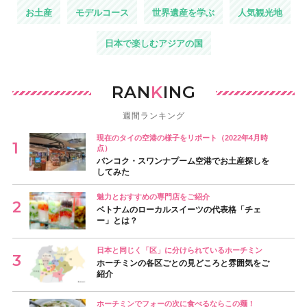
お土産
モデルコース
世界遺産を学ぶ
人気観光地
日本で楽しむアジアの国
RAN
K
ING
週間ランキング
現在のタイの空港の様子をリポート（2022年4月時
点）
バンコク・スワンナプーム空港でお土産探しを
してみた
魅力とおすすめの専門店をご紹介
ベトナムのローカルスイーツの代表格「チェ
ー」とは？
日本と同じく「区」に分けられているホーチミン
ホーチミンの各区ごとの見どころと雰囲気をご
紹介
ホーチミンでフォーの次に食べるならこの麺！