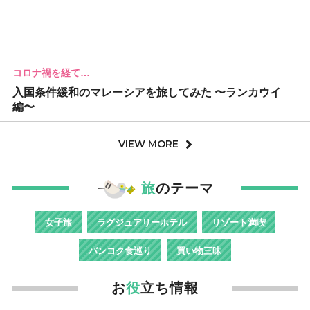
コロナ禍を経て…
入国条件緩和のマレーシアを旅してみた 〜ランカウイ
編〜
VIEW MORE
旅
のテーマ
女子旅
ラグジュアリーホテル
リゾート満喫
バンコク食巡り
買い物三昧
お
役
立ち情報