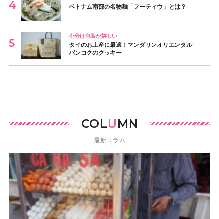
ベトナム南部の名物麺「フーティウ」とは？
小分け包装が嬉しい
タイのお土産に最適！マンダリンオリエンタル
バンコクのクッキー
COL
U
MN
最新コラム