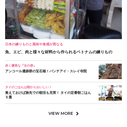
日本の練りものと風味や食感が異なる
魚、エビ、肉と様々な材料から作られるベトナムの練りもの
赤く優美な『女の砦』
アンコール遺跡群の宝石箱！バンテアイ・スレイ寺院
タイのごはんは朝からおいしい！
覚えておけば旅先での朝活も充実！ タイの定番朝ごはん
５選
VIEW MORE