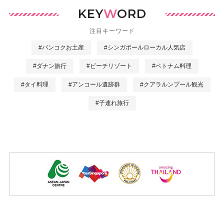
KEY
W
ORD
注目キーワード
#バンコクお土産
#シンガポールローカル人気店
#ダナン旅行
#ビーチリゾート
#ベトナム料理
#タイ料理
#アンコール遺跡群
#クアラルンプール観光
#子連れ旅行