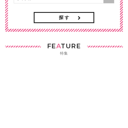
探 す
FE
A
TURE
特集