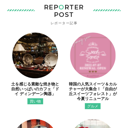
REP
O
RTER
POST
レポーター記事
土を感じる素敵な焼き物と
韓国の人気スイーツ＆カル
自然いっぱいのカフェ「ド
チャーが大集合！「自由が
イ ディンデーン陶器」
丘スイーツフォレスト」が
今夏リニューアル
買い物
グルメ