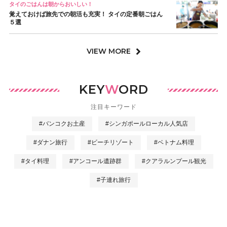
タイのごはんは朝からおいしい！
覚えておけば旅先での朝活も充実！ タイの定番朝ごはん
５選
VIEW MORE
KEY
W
ORD
注目キーワード
#バンコクお土産
#シンガポールローカル人気店
#ダナン旅行
#ビーチリゾート
#ベトナム料理
#タイ料理
#アンコール遺跡群
#クアラルンプール観光
#子連れ旅行