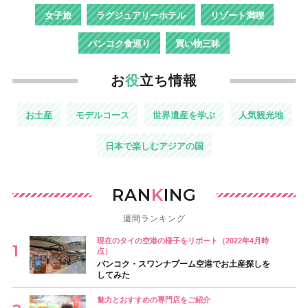
女子旅
ラグジュアリーホテル
リゾート満喫
バンコク食巡り
買い物三昧
お
役
立ち情報
お土産
モデルコース
世界遺産を学ぶ
人気観光地
日本で楽しむアジアの国
RAN
K
ING
週間ランキング
現在のタイの空港の様子をリポート（2022年4月時
点）
バンコク・スワンナプーム空港でお土産探しを
してみた
魅力とおすすめの専門店をご紹介