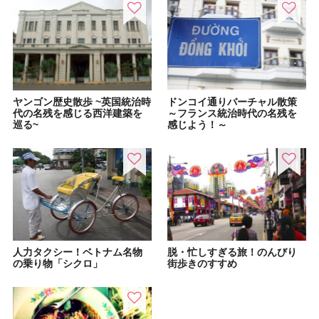
ヤンゴン歴史散歩 ~英国統治時
ドンコイ通りバーチャル散策
代の名残を感じる西洋建築を
～フランス統治時代の名残を
巡る~
感じよう！～
人力タクシー！ベトナム名物
脱・忙しすぎる旅！のんびり
の乗り物「シクロ」
街歩きのすすめ