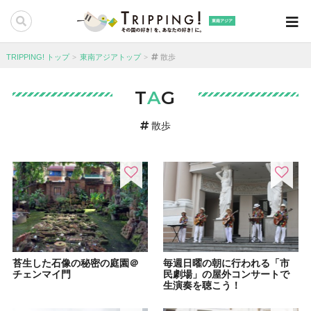
東南アジア
TRIPPING! トップ
東南アジアトップ
散歩
T
A
G
散歩
苔生した石像の秘密の庭園＠
毎週日曜の朝に行われる「市
チェンマイ門
民劇場」の屋外コンサートで
生演奏を聴こう！