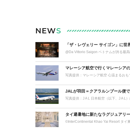
NEW
S
「ザ・レヴェリー サイゴン」に世
@Da Vittorio Saigon ベトナム
マレーシア航空で行くマレーシアの
写真提供：マレーシア航空 心温まるおも
JALが羽田＝クアラルンプール便
写真提供：J A L 日本航空（以下、J A 
タイ避暑地に新たなラグジュアリー
©︎InterContinental Khao Yai Res