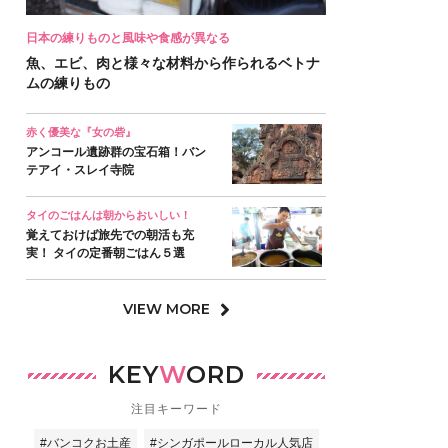
日本の練りものと風味や食感が異なる
魚、エビ、肉と様々な材料から作られるベトナ
ムの練りもの
赤く優美な『女の砦』
アンコール遺跡群の宝石箱！バン
テアイ・スレイ寺院
タイのごはんは朝からおいしい！
覚えておけば旅先での朝活も充
実！ タイの定番朝ごはん５選
VIEW MORE
KEY
W
ORD
注目キーワード
#バンコクお土産
#シンガポールローカル人気店