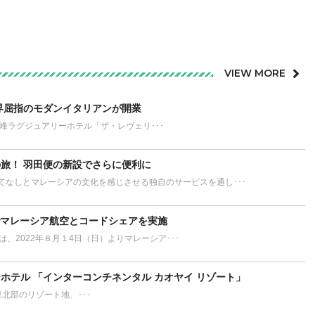
VIEW MORE
界屈指のモダンイタリアンが開業
が誇る最高峰ラグジュアリーホテル「ザ・レヴェリ･･･
旅！ 羽田便の新設でさらに便利に
てなしとマレーシアの文化を感じさせる独自のサービスを通し･･･
でマレーシア航空とコードシェアを実施
L）は、2022年８月１4日（日）よりマレーシア･･･
ホテル 「インターコンチネンタル カオヤイ リゾート」
ort タイ東北部のリゾート地、･･･