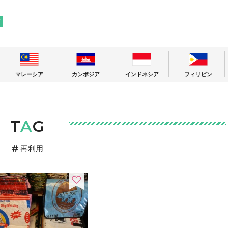
! 東南アジアの今が分かる旅の情報サイト
ア
マレーシア
カンボジア
インドネシア
フィリピン
T
A
G
再利用