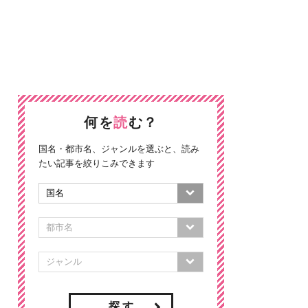
何を
読
む？
国名・都市名、ジャンルを選ぶと、読み
たい記事を絞りこみできます
探 す