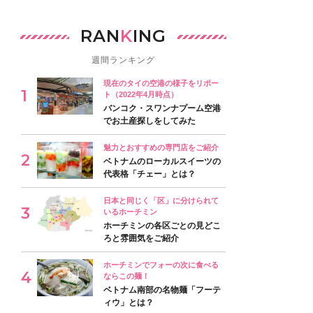
RAN
K
ING
週間ランキング
現在のタイの空港の様子をリポー
ト（2022年4月時点）
バンコク・スワンナプーム空港
でお土産探しをしてみた
魅力とおすすめの専門店をご紹介
ベトナムのローカルスイーツの
代表格「チェー」とは？
日本と同じく「区」に分けられて
いるホーチミン
ホーチミンの各区ごとの見どこ
ろと雰囲気をご紹介
ホーチミンでフォーの次に食べる
ならこの麺！
ベトナム南部の名物麺「フーテ
ィウ」とは？