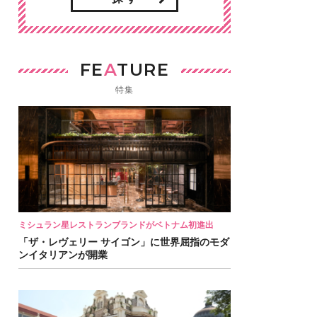
FE
A
TURE
特集
ミシュラン星レストランブランドがベトナム初進出
「ザ・レヴェリー サイゴン」に世界屈指のモダ
ンイタリアンが開業