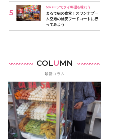
50バーツでタイ料理を味わう
まるで街の食堂！スワンナプー
ム空港の格安フードコートに行
ってみよう
COL
U
MN
最新コラム