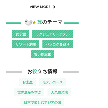
VIEW MORE
旅
のテーマ
女子旅
ラグジュアリーホテル
リゾート満喫
バンコク食巡り
買い物三昧
お
役
立ち情報
お土産
モデルコース
世界遺産を学ぶ
人気観光地
日本で楽しむアジアの国