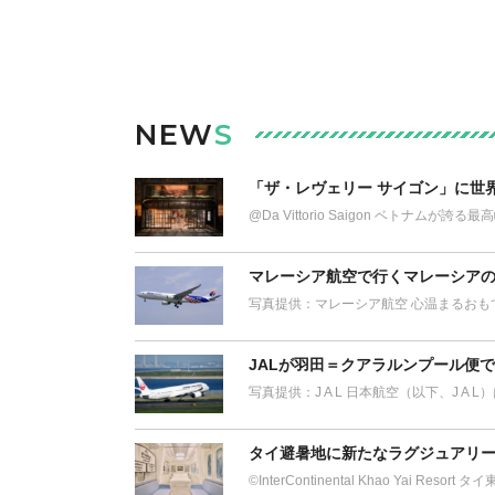
NEW
S
「ザ・レヴェリー サイゴン」に世
@Da Vittorio Saigon ベトナム
マレーシア航空で行くマレーシアの
写真提供：マレーシア航空 心温まるおも
JALが羽田＝クアラルンプール便
写真提供：J A L 日本航空（以下、J A 
タイ避暑地に新たなラグジュアリー
©︎InterContinental Khao Yai Res