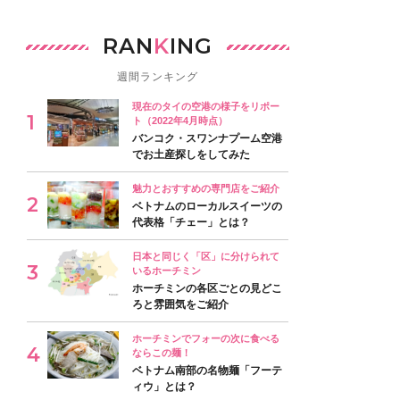
RAN
K
ING
週間ランキング
現在のタイの空港の様子をリポー
ト（2022年4月時点）
バンコク・スワンナプーム空港
でお土産探しをしてみた
魅力とおすすめの専門店をご紹介
ベトナムのローカルスイーツの
代表格「チェー」とは？
日本と同じく「区」に分けられて
いるホーチミン
ホーチミンの各区ごとの見どこ
ろと雰囲気をご紹介
ホーチミンでフォーの次に食べる
ならこの麺！
ベトナム南部の名物麺「フーテ
ィウ」とは？