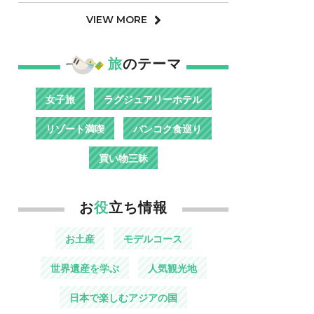
VIEW MORE
旅
のテーマ
女子旅
ラグジュアリーホテル
リゾート満喫
バンコク食巡り
買い物三昧
お
役
立ち情報
お土産
モデルコース
世界遺産を学ぶ
人気観光地
日本で楽しむアジアの国