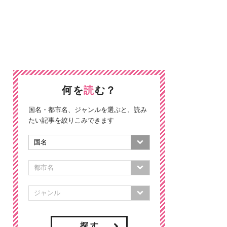
何を
読
む？
国名・都市名、ジャンルを選ぶと、読み
たい記事を絞りこみできます
探 す