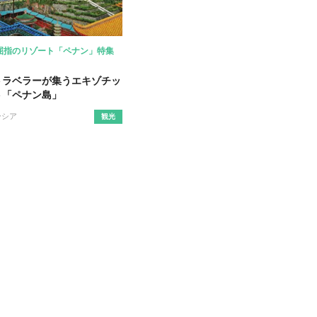
屈指のリゾート「ペナン」特集
トラベラーが集うエキゾチッ
ト「ペナン島」
ーシア
観光