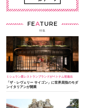
FE
A
TURE
特集
ミシュラン星レストランブランドがベトナム初進出
「ザ・レヴェリー サイゴン」に世界屈指のモダ
ンイタリアンが開業