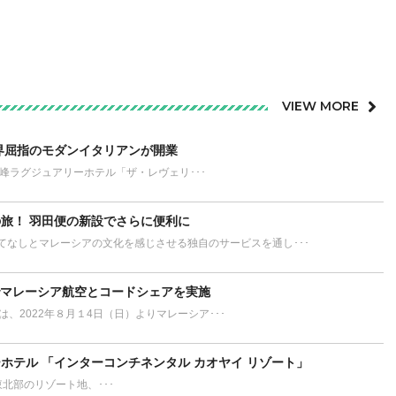
VIEW MORE
界屈指のモダンイタリアンが開業
が誇る最高峰ラグジュアリーホテル「ザ・レヴェリ･･･
旅！ 羽田便の新設でさらに便利に
てなしとマレーシアの文化を感じさせる独自のサービスを通し･･･
でマレーシア航空とコードシェアを実施
L）は、2022年８月１4日（日）よりマレーシア･･･
ホテル 「インターコンチネンタル カオヤイ リゾート」
ort タイ東北部のリゾート地、･･･