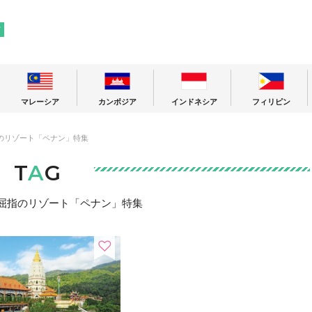
! 東南アジアの今が分かる旅の情報サイト
ア
マレーシア
カンボジア
インドネシア
フィリピン
のリゾート「ペナン」特集
T
A
G
屈指のリゾート「ペナン」特集