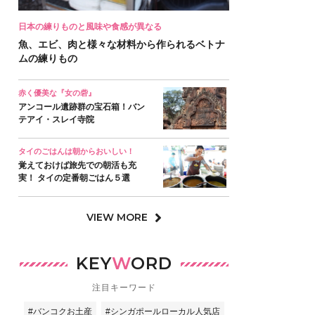
日本の練りものと風味や食感が異なる
魚、エビ、肉と様々な材料から作られるベトナ
ムの練りもの
赤く優美な『女の砦』
アンコール遺跡群の宝石箱！バン
テアイ・スレイ寺院
タイのごはんは朝からおいしい！
覚えておけば旅先での朝活も充
実！ タイの定番朝ごはん５選
VIEW MORE
KEY
W
ORD
注目キーワード
#バンコクお土産
#シンガポールローカル人気店