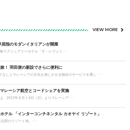
VIEW MORE
界屈指のモダンイタリアンが開業
が誇る最高峰ラグジュアリーホテル「ザ・レヴェリ･･･
旅！ 羽田便の新設でさらに便利に
てなしとマレーシアの文化を感じさせる独自のサービスを通し･･･
でマレーシア航空とコードシェアを実施
L）は、2022年８月１4日（日）よりマレーシア･･･
ホテル 「インターコンチネンタル カオヤイ リゾート」
ort タイ東北部のリゾート地、･･･