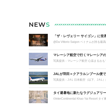
NEW
S
「ザ・レヴェリー サイゴン」に世
@Da Vittorio Saigon ベトナム
マレーシア航空で行くマレーシアの
写真提供：マレーシア航空 心温まるおも
JALが羽田＝クアラルンプール便
写真提供：J A L 日本航空（以下、J A 
タイ避暑地に新たなラグジュアリー
©︎InterContinental Khao Yai Res