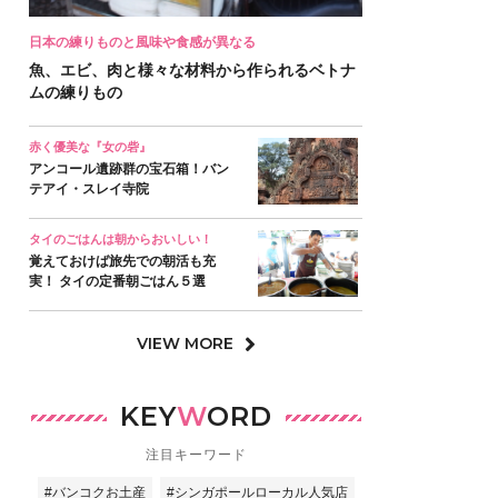
日本の練りものと風味や食感が異なる
魚、エビ、肉と様々な材料から作られるベトナ
ムの練りもの
赤く優美な『女の砦』
アンコール遺跡群の宝石箱！バン
テアイ・スレイ寺院
タイのごはんは朝からおいしい！
覚えておけば旅先での朝活も充
実！ タイの定番朝ごはん５選
VIEW MORE
KEY
W
ORD
注目キーワード
#バンコクお土産
#シンガポールローカル人気店