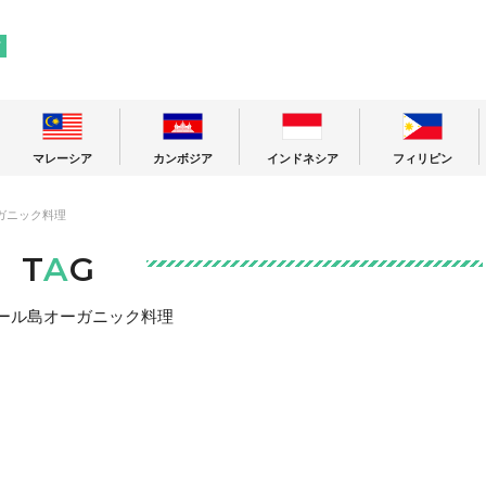
! 東南アジアの今が分かる旅の情報サイト
ア
マレーシア
カンボジア
インドネシア
フィリピン
ガニック料理
T
A
G
ール島オーガニック料理