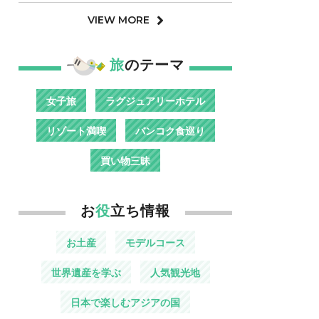
VIEW MORE
旅
のテーマ
女子旅
ラグジュアリーホテル
リゾート満喫
バンコク食巡り
買い物三昧
お
役
立ち情報
お土産
モデルコース
世界遺産を学ぶ
人気観光地
日本で楽しむアジアの国