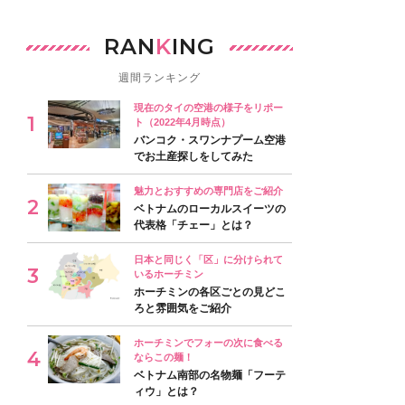
RAN
K
ING
週間ランキング
現在のタイの空港の様子をリポー
ト（2022年4月時点）
バンコク・スワンナプーム空港
でお土産探しをしてみた
魅力とおすすめの専門店をご紹介
ベトナムのローカルスイーツの
代表格「チェー」とは？
日本と同じく「区」に分けられて
いるホーチミン
ホーチミンの各区ごとの見どこ
ろと雰囲気をご紹介
ホーチミンでフォーの次に食べる
ならこの麺！
ベトナム南部の名物麺「フーテ
ィウ」とは？