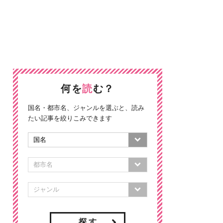
何を
読
む？
国名・都市名、ジャンルを選ぶと、読み
たい記事を絞りこみできます
探 す