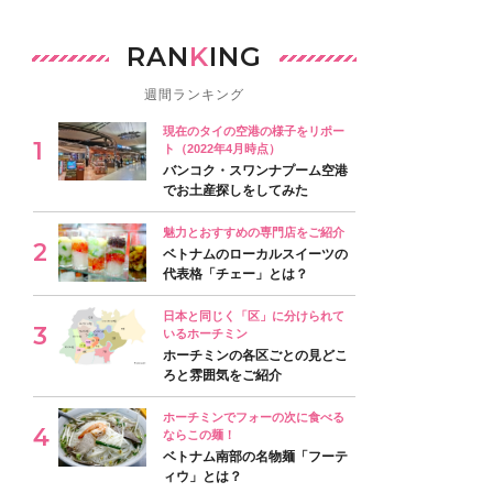
RAN
K
ING
週間ランキング
現在のタイの空港の様子をリポー
ト（2022年4月時点）
バンコク・スワンナプーム空港
でお土産探しをしてみた
魅力とおすすめの専門店をご紹介
ベトナムのローカルスイーツの
代表格「チェー」とは？
日本と同じく「区」に分けられて
いるホーチミン
ホーチミンの各区ごとの見どこ
ろと雰囲気をご紹介
ホーチミンでフォーの次に食べる
ならこの麺！
ベトナム南部の名物麺「フーテ
ィウ」とは？