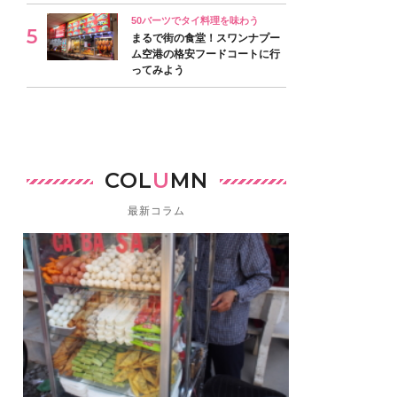
50バーツでタイ料理を味わう
まるで街の食堂！スワンナプー
ム空港の格安フードコートに行
ってみよう
COL
U
MN
最新コラム