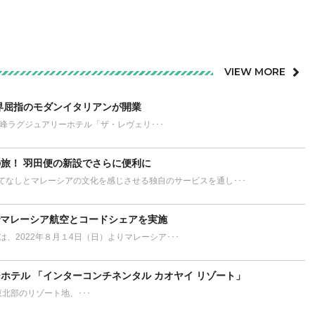
VIEW MORE
界屈指のモダンイタリアンが開業
が誇る最高峰ラグジュアリーホテル「ザ・レヴェリ･･･
旅！ 羽田便の新設でさらに便利に
てなしとマレーシアの文化を感じさせる独自のサービスを通し･･･
でマレーシア航空とコードシェアを実施
L）は、2022年８月１4日（日）よりマレーシア･･･
ホテル 「インターコンチネンタル カオヤイ リゾート」
ort タイ東北部のリゾート地、･･･