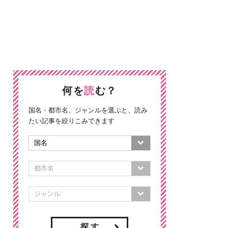
何を
読
む？
国名・都市名、ジャンルを選ぶと、読み
たい記事を絞りこみできます
探 す