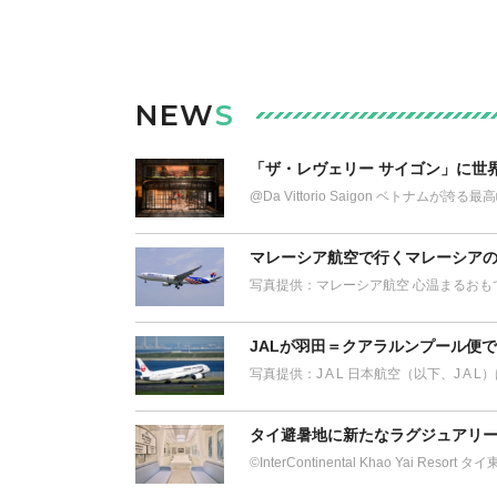
NEW
S
「ザ・レヴェリー サイゴン」に世
@Da Vittorio Saigon ベトナム
マレーシア航空で行くマレーシアの
写真提供：マレーシア航空 心温まるおも
JALが羽田＝クアラルンプール便
写真提供：J A L 日本航空（以下、J A 
タイ避暑地に新たなラグジュアリー
©︎InterContinental Khao Yai Res