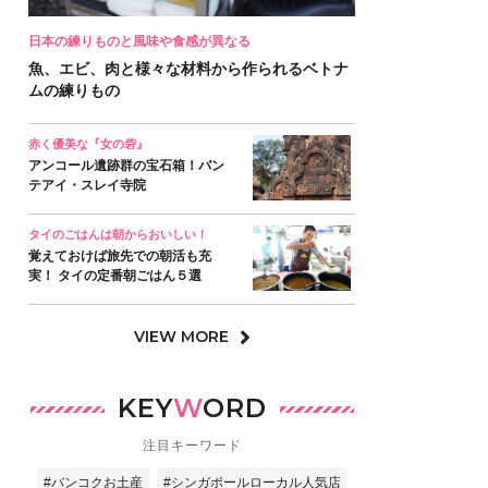
日本の練りものと風味や食感が異なる
魚、エビ、肉と様々な材料から作られるベトナ
ムの練りもの
赤く優美な『女の砦』
アンコール遺跡群の宝石箱！バン
テアイ・スレイ寺院
タイのごはんは朝からおいしい！
覚えておけば旅先での朝活も充
実！ タイの定番朝ごはん５選
VIEW MORE
KEY
W
ORD
注目キーワード
#バンコクお土産
#シンガポールローカル人気店