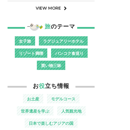
VIEW MORE
旅
のテーマ
女子旅
ラグジュアリーホテル
リゾート満喫
バンコク食巡り
買い物三昧
お
役
立ち情報
お土産
モデルコース
世界遺産を学ぶ
人気観光地
日本で楽しむアジアの国