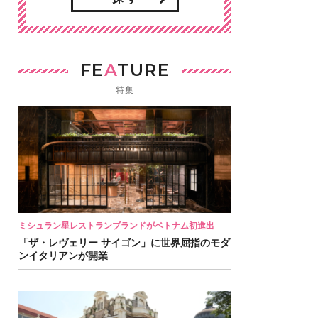
FE
A
TURE
特集
ミシュラン星レストランブランドがベトナム初進出
「ザ・レヴェリー サイゴン」に世界屈指のモダ
ンイタリアンが開業