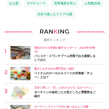
お土産
モデルコース
世界遺産を学ぶ
人気観光地
日本で楽しむアジアの国
RAN
K
ING
週間ランキング
現在のタイの空港の様子をリポート（2022年4月時
点）
バンコク・スワンナプーム空港でお土産探しを
してみた
魅力とおすすめの専門店をご紹介
ベトナムのローカルスイーツの代表格「チェ
ー」とは？
日本と同じく「区」に分けられているホーチミン
ホーチミンの各区ごとの見どころと雰囲気をご
紹介
ホーチミンでフォーの次に食べるならこの麺！