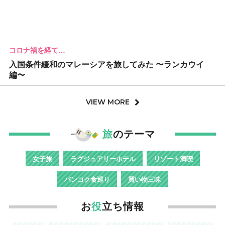
コロナ禍を経て…
入国条件緩和のマレーシアを旅してみた 〜ランカウイ
編〜
VIEW MORE
旅
のテーマ
女子旅
ラグジュアリーホテル
リゾート満喫
バンコク食巡り
買い物三昧
お
役
立ち情報