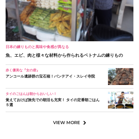
日本の練りものと風味や食感が異なる
魚、エビ、肉と様々な材料から作られるベトナムの練りもの
赤く優美な『女の砦』
アンコール遺跡群の宝石箱！バンテアイ・スレイ寺院
タイのごはんは朝からおいしい！
覚えておけば旅先での朝活も充実！ タイの定番朝ごはん
５選
VIEW MORE