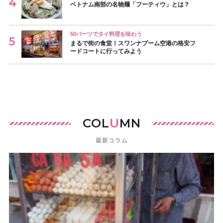
ベトナム南部の名物麺「フーティウ」とは？
50バーツでタイ料理を味わう
まるで街の食堂！スワンナプーム空港の格安フ
ードコートに行ってみよう
COL
U
MN
最新コラム