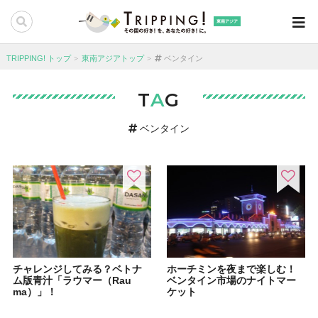
東南アジア
TRIPPING! トップ
東南アジアトップ
ベンタイン
T
A
G
ベンタイン
チャレンジしてみる？ベトナ
ホーチミンを夜まで楽しむ！
ム版青汁「ラウマー（Rau
ベンタイン市場のナイトマー
ma）」！
ケット