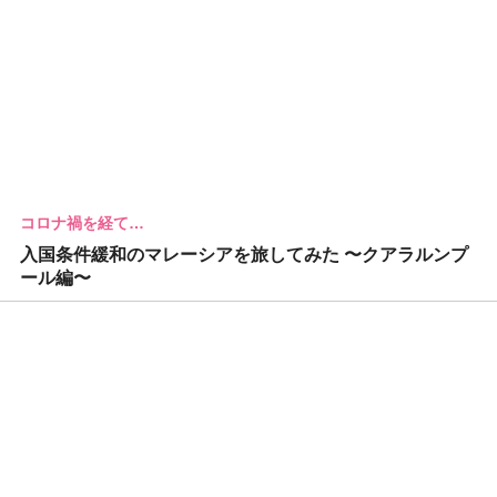
コロナ禍を経て…
入国条件緩和のマレーシアを旅してみた 〜クアラルンプ
ール編〜