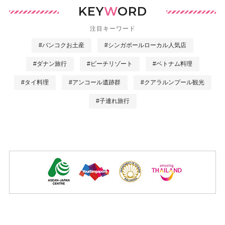
KEY
W
ORD
注目キーワード
#バンコクお土産
#シンガポールローカル人気店
#ダナン旅行
#ビーチリゾート
#ベトナム料理
#タイ料理
#アンコール遺跡群
#クアラルンプール観光
#子連れ旅行