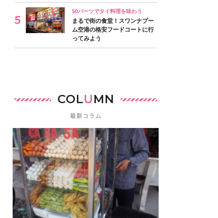
50バーツでタイ料理を味わう
まるで街の食堂！スワンナプー
ム空港の格安フードコートに行
ってみよう
COL
U
MN
最新コラム