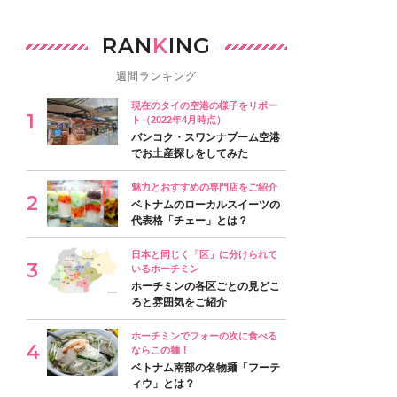
RAN
K
ING
週間ランキング
現在のタイの空港の様子をリポー
ト（2022年4月時点）
バンコク・スワンナプーム空港
でお土産探しをしてみた
魅力とおすすめの専門店をご紹介
ベトナムのローカルスイーツの
代表格「チェー」とは？
日本と同じく「区」に分けられて
いるホーチミン
ホーチミンの各区ごとの見どこ
ろと雰囲気をご紹介
ホーチミンでフォーの次に食べる
ならこの麺！
ベトナム南部の名物麺「フーテ
ィウ」とは？