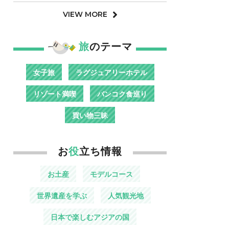
VIEW MORE
旅
のテーマ
女子旅
ラグジュアリーホテル
リゾート満喫
バンコク食巡り
買い物三昧
お
役
立ち情報
お土産
モデルコース
世界遺産を学ぶ
人気観光地
日本で楽しむアジアの国