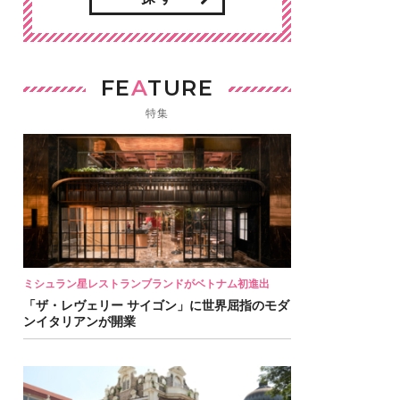
FE
A
TURE
特集
ミシュラン星レストランブランドがベトナム初進出
「ザ・レヴェリー サイゴン」に世界屈指のモダ
ンイタリアンが開業