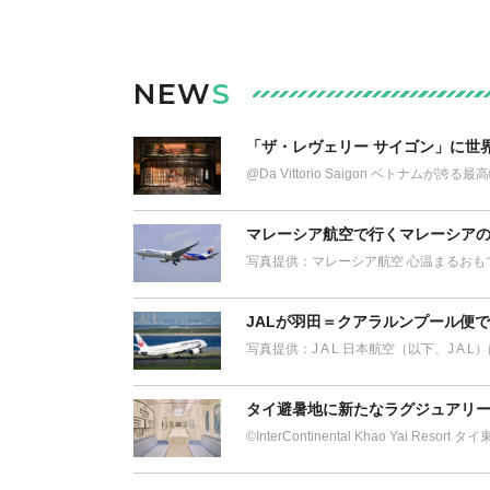
NEW
S
「ザ・レヴェリー サイゴン」に世
@Da Vittorio Saigon ベトナム
マレーシア航空で行くマレーシアの
写真提供：マレーシア航空 心温まるおも
JALが羽田＝クアラルンプール便
写真提供：J A L 日本航空（以下、J A 
タイ避暑地に新たなラグジュアリー
©︎InterContinental Khao Yai Res