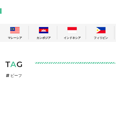
! 東南アジアの今が分かる旅の情報サイト
ア
マレーシア
カンボジア
インドネシア
フィリピン
T
A
G
ビーフ