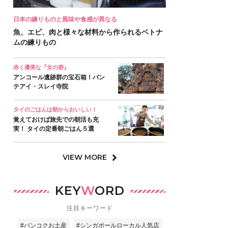
日本の練りものと風味や食感が異なる
魚、エビ、肉と様々な材料から作られるベトナ
ムの練りもの
赤く優美な『女の砦』
アンコール遺跡群の宝石箱！バン
テアイ・スレイ寺院
タイのごはんは朝からおいしい！
覚えておけば旅先での朝活も充
実！ タイの定番朝ごはん５選
VIEW MORE
KEY
W
ORD
注目キーワード
#バンコクお土産
#シンガポールローカル人気店