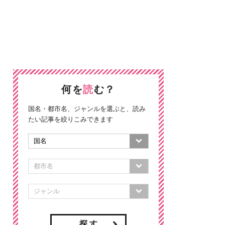
何を
読
む？
国名・都市名、ジャンルを選ぶと、読み
たい記事を絞りこみできます
探 す