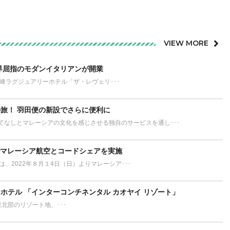
VIEW MORE
界屈指のモダンイタリアンが開業
が誇る最高峰ラグジュアリーホテル「ザ・レヴェリ･･･
旅！ 羽田便の新設でさらに便利に
てなしとマレーシアの文化を感じさせる独自のサービスを通し･･･
でマレーシア航空とコードシェアを実施
L）は、2022年８月１4日（日）よりマレーシア･･･
ホテル 「インターコンチネンタル カオヤイ リゾート」
ort タイ東北部のリゾート地、･･･