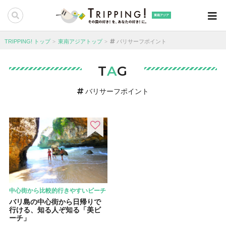
東南アジア
TRIPPING! トップ
東南アジアトップ
バリサーフポイント
T
A
G
バリサーフポイント
中心街から比較的行きやすいビーチ
バリ島の中心街から日帰りで
行ける、知る人ぞ知る「美ビ
ーチ」