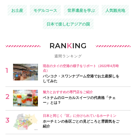
お土産
モデルコース
世界遺産を学ぶ
人気観光地
日本で楽しむアジアの国
RAN
K
ING
週間ランキング
現在のタイの空港の様子をリポート（2022年4月時
点）
バンコク・スワンナプーム空港でお土産探しを
してみた
魅力とおすすめの専門店をご紹介
ベトナムのローカルスイーツの代表格「チェ
ー」とは？
日本と同じく「区」に分けられているホーチミン
ホーチミンの各区ごとの見どころと雰囲気をご
紹介