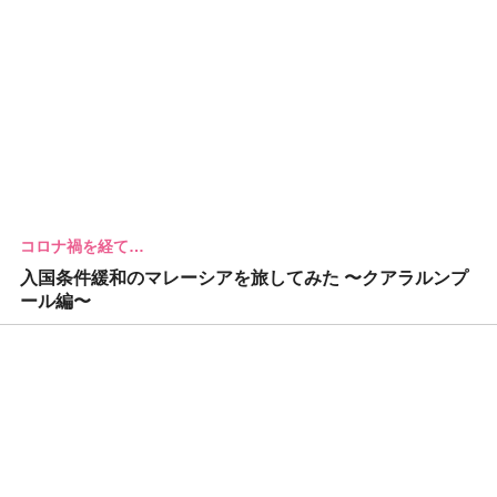
コロナ禍を経て…
入国条件緩和のマレーシアを旅してみた 〜クアラルンプ
ール編〜