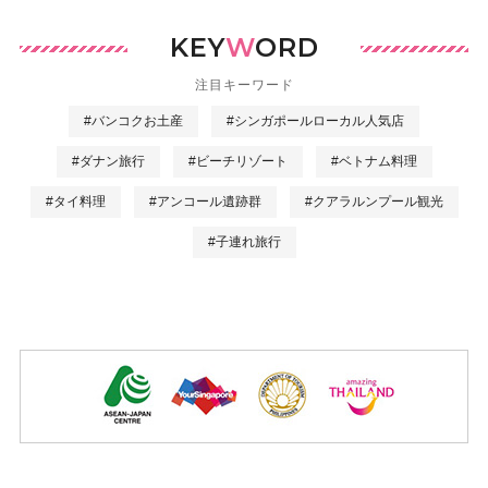
KEY
W
ORD
注目キーワード
#バンコクお土産
#シンガポールローカル人気店
#ダナン旅行
#ビーチリゾート
#ベトナム料理
#タイ料理
#アンコール遺跡群
#クアラルンプール観光
#子連れ旅行