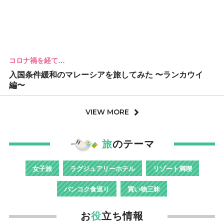
コロナ禍を経て…
入国条件緩和のマレーシアを旅してみた 〜ランカウイ
編〜
VIEW MORE
旅
のテーマ
女子旅
ラグジュアリーホテル
リゾート満喫
バンコク食巡り
買い物三昧
お
役
立ち情報