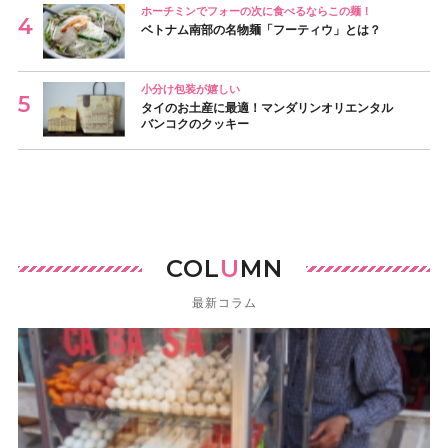
ホーチミンでフォーの次に食べるならこの麺！
ベトナム南部の名物麺「フーティウ」とは？
小分け包装が嬉しい
タイのお土産に最適！マンダリンオリエンタル
バンコクのクッキー
COL
U
MN
最新コラム