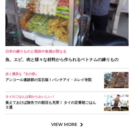
日本の練りものと風味や食感が異なる
魚、エビ、肉と様々な材料から作られるベトナムの練りもの
赤く優美な『女の砦』
アンコール遺跡群の宝石箱！バンテアイ・スレイ寺院
タイのごはんは朝からおいしい！
覚えておけば旅先での朝活も充実！ タイの定番朝ごはん
５選
VIEW MORE