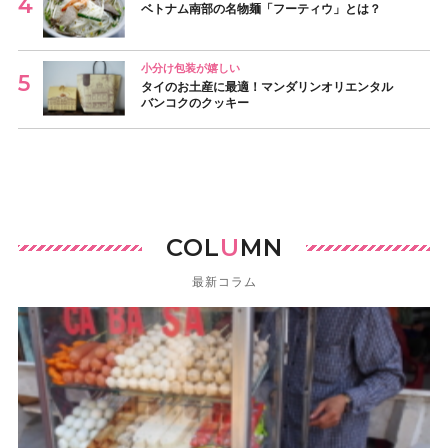
ベトナム南部の名物麺「フーティウ」とは？
小分け包装が嬉しい
タイのお土産に最適！マンダリンオリエンタル
バンコクのクッキー
COL
U
MN
最新コラム