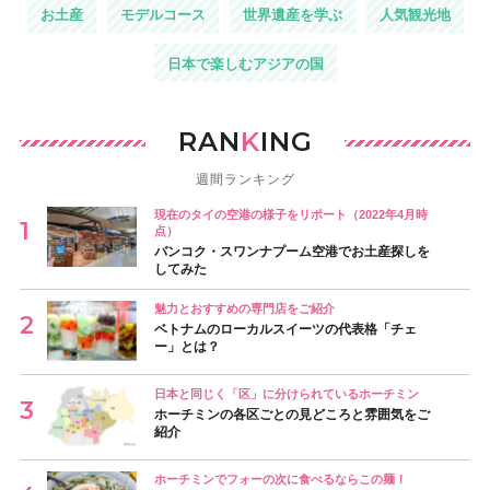
お土産
モデルコース
世界遺産を学ぶ
人気観光地
日本で楽しむアジアの国
RAN
K
ING
週間ランキング
現在のタイの空港の様子をリポート（2022年4月時
点）
バンコク・スワンナプーム空港でお土産探しを
してみた
魅力とおすすめの専門店をご紹介
ベトナムのローカルスイーツの代表格「チェ
ー」とは？
日本と同じく「区」に分けられているホーチミン
ホーチミンの各区ごとの見どころと雰囲気をご
紹介
ホーチミンでフォーの次に食べるならこの麺！