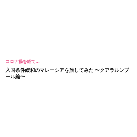
コロナ禍を経て…
入国条件緩和のマレーシアを旅してみた 〜クアラルンプ
ール編〜