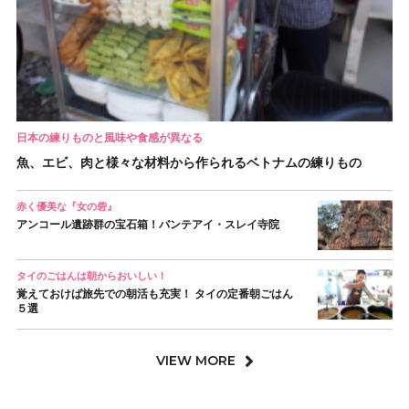
日本の練りものと風味や食感が異なる
魚、エビ、肉と様々な材料から作られるベトナムの練りもの
赤く優美な『女の砦』
アンコール遺跡群の宝石箱！バンテアイ・スレイ寺院
タイのごはんは朝からおいしい！
覚えておけば旅先での朝活も充実！ タイの定番朝ごはん
５選
VIEW MORE