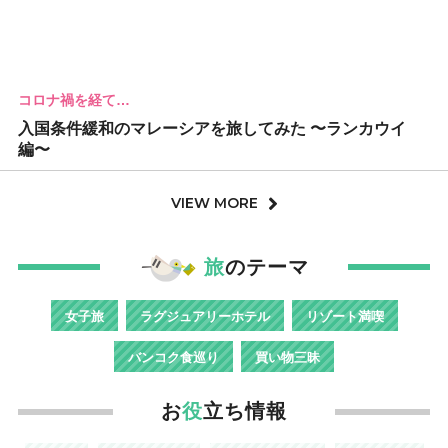
コロナ禍を経て…
入国条件緩和のマレーシアを旅してみた 〜ランカウイ
編〜
VIEW MORE
旅
のテーマ
女子旅
ラグジュアリーホテル
リゾート満喫
バンコク食巡り
買い物三昧
お
役
立ち情報