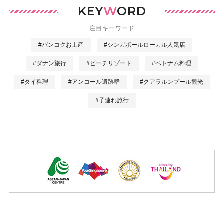
KEY
W
ORD
注目キーワード
#バンコクお土産
#シンガポールローカル人気店
#ダナン旅行
#ビーチリゾート
#ベトナム料理
#タイ料理
#アンコール遺跡群
#クアラルンプール観光
#子連れ旅行