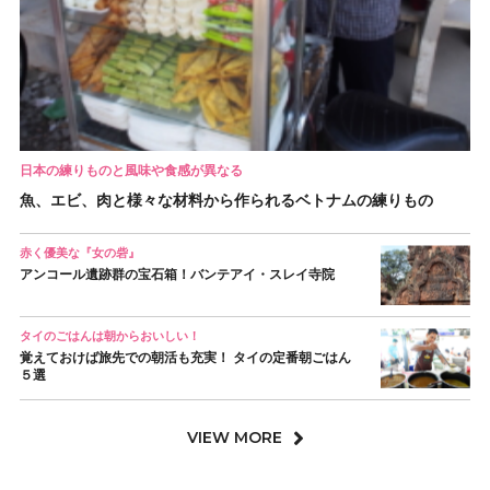
日本の練りものと風味や食感が異なる
魚、エビ、肉と様々な材料から作られるベトナムの練りもの
赤く優美な『女の砦』
アンコール遺跡群の宝石箱！バンテアイ・スレイ寺院
タイのごはんは朝からおいしい！
覚えておけば旅先での朝活も充実！ タイの定番朝ごはん
５選
VIEW MORE