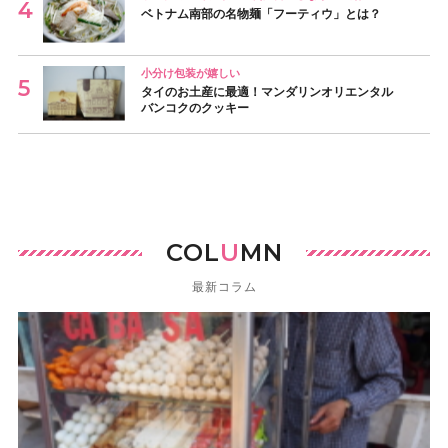
ベトナム南部の名物麺「フーティウ」とは？
小分け包装が嬉しい
タイのお土産に最適！マンダリンオリエンタル
バンコクのクッキー
COL
U
MN
最新コラム