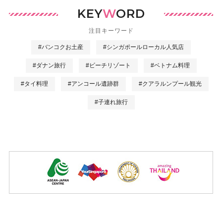
KEY
W
ORD
注目キーワード
#バンコクお土産
#シンガポールローカル人気店
#ダナン旅行
#ビーチリゾート
#ベトナム料理
#タイ料理
#アンコール遺跡群
#クアラルンプール観光
#子連れ旅行