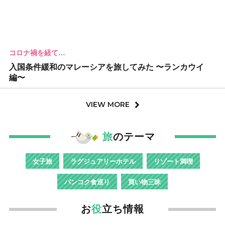
コロナ禍を経て…
入国条件緩和のマレーシアを旅してみた 〜ランカウイ
編〜
VIEW MORE
旅
のテーマ
女子旅
ラグジュアリーホテル
リゾート満喫
バンコク食巡り
買い物三昧
お
役
立ち情報