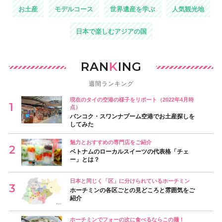
お土産
モデルコース
世界遺産を学ぶ
人気観光地
日本で楽しむアジアの国
RAN
K
ING
週間ランキング
現在のタイの空港の様子をリポート（2022年4月時
点）
バンコク・スワンナプーム空港でお土産探しを
してみた
魅力とおすすめの専門店をご紹介
ベトナムのローカルスイーツの代表格「チェ
ー」とは？
日本と同じく「区」に分けられているホーチミン
ホーチミンの各区ごとの見どころと雰囲気をご
紹介
ホーチミンでフォーの次に食べるならこの麺！