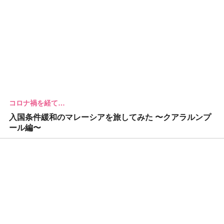
コロナ禍を経て…
入国条件緩和のマレーシアを旅してみた 〜クアラルンプ
ール編〜