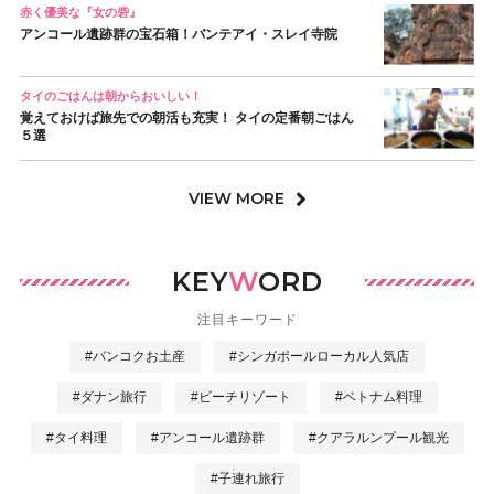
赤く優美な『女の砦』
アンコール遺跡群の宝石箱！バンテアイ・スレイ寺院
タイのごはんは朝からおいしい！
覚えておけば旅先での朝活も充実！ タイの定番朝ごはん
５選
VIEW MORE
KEY
W
ORD
注目キーワード
#バンコクお土産
#シンガポールローカル人気店
#ダナン旅行
#ビーチリゾート
#ベトナム料理
#タイ料理
#アンコール遺跡群
#クアラルンプール観光
#子連れ旅行