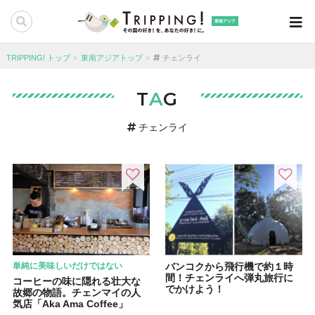
東南アジア
TRIPPING! トップ
東南アジアトップ
チェンライ
T
A
G
チェンライ
単純に美味しいだけではない
バンコクから飛行機で約１時
間！チェンライへ弾丸旅行に
コーヒーの味に隠れる壮大な
でかけよう！
故郷の物語。チェンマイの人
気店「Aka Ama Coffee」