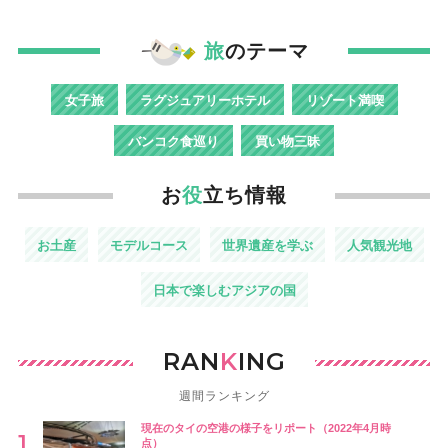
旅
のテーマ
女子旅
ラグジュアリーホテル
リゾート満喫
バンコク食巡り
買い物三昧
お
役
立ち情報
お土産
モデルコース
世界遺産を学ぶ
人気観光地
日本で楽しむアジアの国
RAN
K
ING
週間ランキング
現在のタイの空港の様子をリポート（2022年4月時
点）