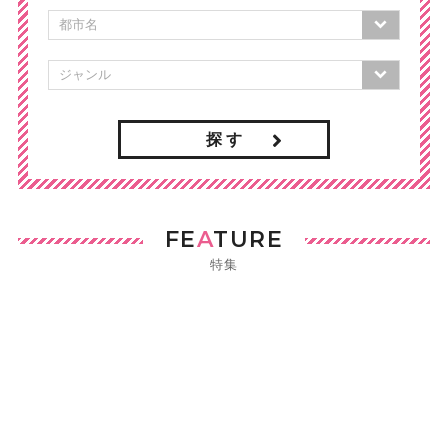
探 す
FE
A
TURE
特集