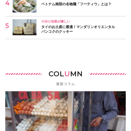
ベトナム南部の名物麺「フーティウ」とは？
小分け包装が嬉しい
タイのお土産に最適！マンダリンオリエンタル
バンコクのクッキー
COL
U
MN
最新コラム