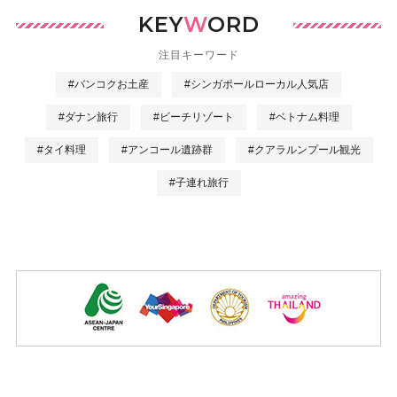
KEY
W
ORD
注目キーワード
#バンコクお土産
#シンガポールローカル人気店
#ダナン旅行
#ビーチリゾート
#ベトナム料理
#タイ料理
#アンコール遺跡群
#クアラルンプール観光
#子連れ旅行