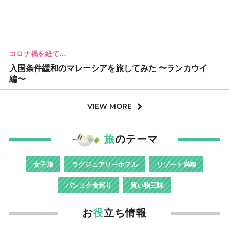
コロナ禍を経て…
入国条件緩和のマレーシアを旅してみた 〜ランカウイ
編〜
VIEW MORE
旅
のテーマ
女子旅
ラグジュアリーホテル
リゾート満喫
バンコク食巡り
買い物三昧
お
役
立ち情報