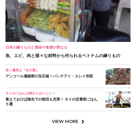
日本の練りものと風味や食感が異なる
魚、エビ、肉と様々な材料から作られるベトナムの練りもの
赤く優美な『女の砦』
アンコール遺跡群の宝石箱！バンテアイ・スレイ寺院
タイのごはんは朝からおいしい！
覚えておけば旅先での朝活も充実！ タイの定番朝ごはん
５選
VIEW MORE