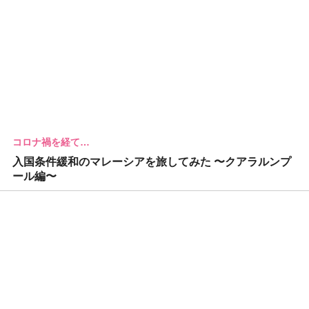
コロナ禍を経て…
入国条件緩和のマレーシアを旅してみた 〜クアラルンプ
ール編〜