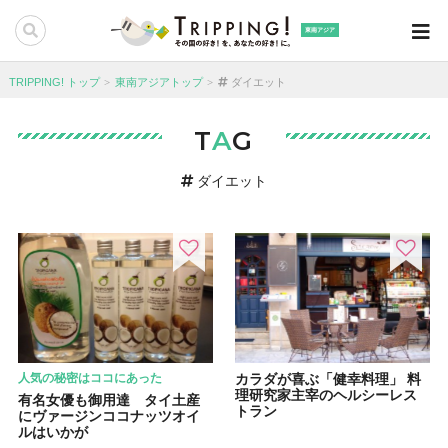
東南アジア
TRIPPING! トップ
東南アジアトップ
ダイエット
T
A
G
ダイエット
人気の秘密はココにあった
カラダが喜ぶ「健幸料理」 料
理研究家主宰のヘルシーレス
有名女優も御用達 タイ土産
トラン
にヴァージンココナッツオイ
ルはいかが