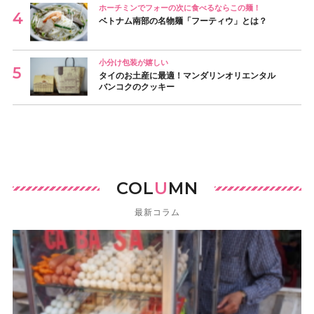
ホーチミンでフォーの次に食べるならこの麺！
ベトナム南部の名物麺「フーティウ」とは？
小分け包装が嬉しい
タイのお土産に最適！マンダリンオリエンタル
バンコクのクッキー
COL
U
MN
最新コラム