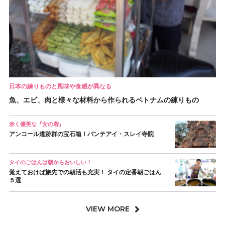
日本の練りものと風味や食感が異なる
魚、エビ、肉と様々な材料から作られるベトナムの練りもの
赤く優美な『女の砦』
アンコール遺跡群の宝石箱！バンテアイ・スレイ寺院
タイのごはんは朝からおいしい！
覚えておけば旅先での朝活も充実！ タイの定番朝ごはん
５選
VIEW MORE