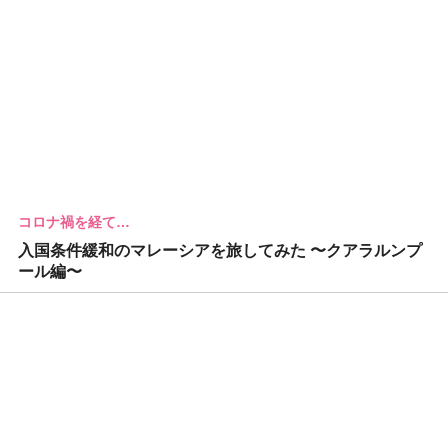
コロナ禍を経て…
入国条件緩和のマレーシアを旅してみた 〜クアラルンプ
ール編〜