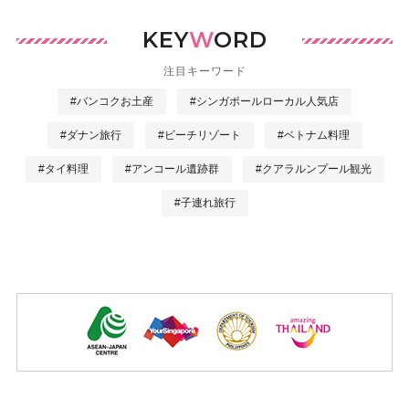
KEY
W
ORD
注目キーワード
#バンコクお土産
#シンガポールローカル人気店
#ダナン旅行
#ビーチリゾート
#ベトナム料理
#タイ料理
#アンコール遺跡群
#クアラルンプール観光
#子連れ旅行