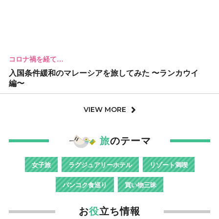
コロナ禍を経て…
入国条件緩和のマレーシアを旅してみた 〜ランカウイ
編〜
VIEW MORE
旅
のテーマ
女子旅
ラグジュアリーホテル
リゾート満喫
バンコク食巡り
買い物三昧
お
役
立ち情報