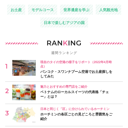
お土産
モデルコース
世界遺産を学ぶ
人気観光地
日本で楽しむアジアの国
RAN
K
ING
週間ランキング
現在のタイの空港の様子をリポート（2022年4月時
点）
バンコク・スワンナプーム空港でお土産探しを
してみた
魅力とおすすめの専門店をご紹介
ベトナムのローカルスイーツの代表格「チェ
ー」とは？
日本と同じく「区」に分けられているホーチミン
ホーチミンの各区ごとの見どころと雰囲気をご
紹介