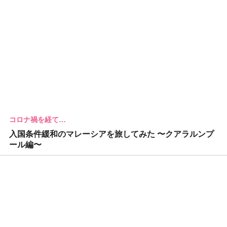
コロナ禍を経て…
入国条件緩和のマレーシアを旅してみた 〜クアラルンプ
ール編〜