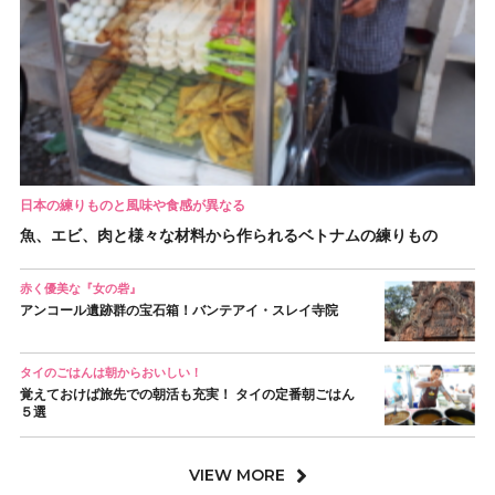
日本の練りものと風味や食感が異なる
魚、エビ、肉と様々な材料から作られるベトナムの練りもの
赤く優美な『女の砦』
アンコール遺跡群の宝石箱！バンテアイ・スレイ寺院
タイのごはんは朝からおいしい！
覚えておけば旅先での朝活も充実！ タイの定番朝ごはん
５選
VIEW MORE