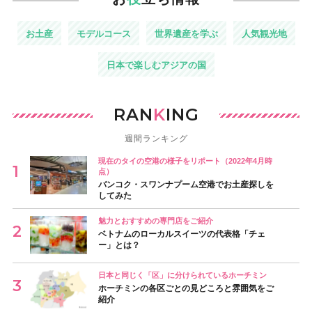
お土産
モデルコース
世界遺産を学ぶ
人気観光地
日本で楽しむアジアの国
RAN
K
ING
週間ランキング
現在のタイの空港の様子をリポート（2022年4月時
点）
バンコク・スワンナプーム空港でお土産探しを
してみた
魅力とおすすめの専門店をご紹介
ベトナムのローカルスイーツの代表格「チェ
ー」とは？
日本と同じく「区」に分けられているホーチミン
ホーチミンの各区ごとの見どころと雰囲気をご
紹介