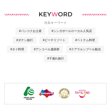
KEY
W
ORD
注目キーワード
#バンコクお土産
#シンガポールローカル人気店
#ダナン旅行
#ビーチリゾート
#ベトナム料理
#タイ料理
#アンコール遺跡群
#クアラルンプール観光
#子連れ旅行