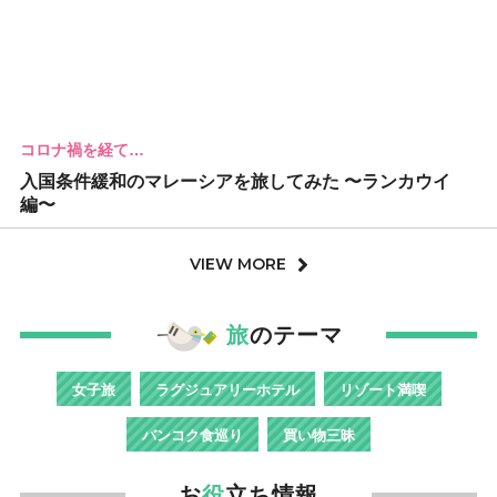
コロナ禍を経て…
入国条件緩和のマレーシアを旅してみた 〜ランカウイ
編〜
VIEW MORE
旅
のテーマ
女子旅
ラグジュアリーホテル
リゾート満喫
バンコク食巡り
買い物三昧
お
役
立ち情報