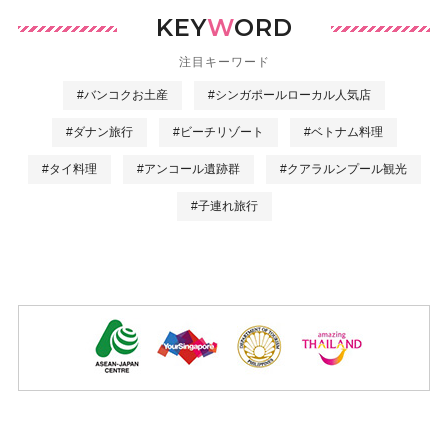
KEY
W
ORD
注目キーワード
#バンコクお土産
#シンガポールローカル人気店
#ダナン旅行
#ビーチリゾート
#ベトナム料理
#タイ料理
#アンコール遺跡群
#クアラルンプール観光
#子連れ旅行