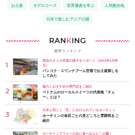
お土産
モデルコース
世界遺産を学ぶ
人気観光地
日本で楽しむアジアの国
RAN
K
ING
週間ランキング
現在のタイの空港の様子をリポート（2022年4月時
点）
バンコク・スワンナプーム空港でお土産探しを
してみた
魅力とおすすめの専門店をご紹介
ベトナムのローカルスイーツの代表格「チェ
ー」とは？
日本と同じく「区」に分けられているホーチミン
ホーチミンの各区ごとの見どころと雰囲気をご
紹介
ホーチミンでフォーの次に食べるならこの麺！