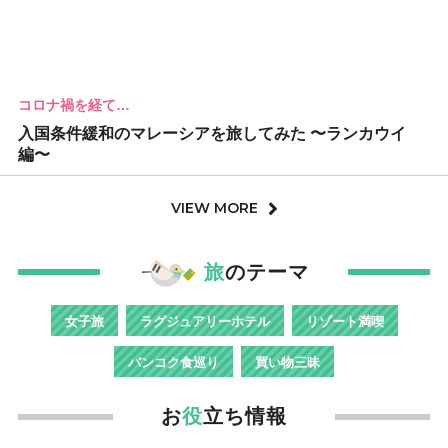
コロナ禍を経て…
入国条件緩和のマレーシアを旅してみた 〜ランカウイ
編〜
VIEW MORE
旅
のテーマ
女子旅
ラグジュアリーホテル
リゾート満喫
バンコク食巡り
買い物三昧
お
役
立ち情報