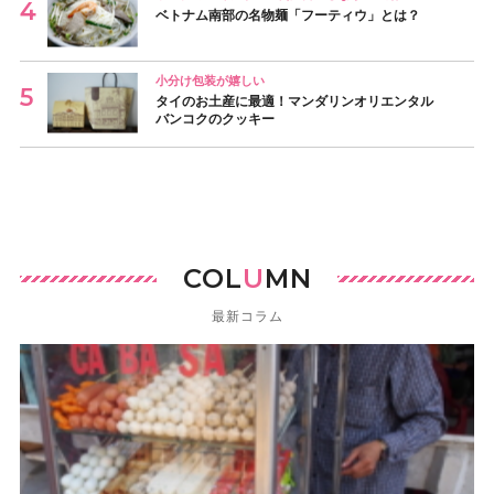
ベトナム南部の名物麺「フーティウ」とは？
小分け包装が嬉しい
タイのお土産に最適！マンダリンオリエンタル
バンコクのクッキー
COL
U
MN
最新コラム