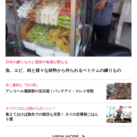
日本の練りものと風味や食感が異なる
魚、エビ、肉と様々な材料から作られるベトナムの練りもの
赤く優美な『女の砦』
アンコール遺跡群の宝石箱！バンテアイ・スレイ寺院
タイのごはんは朝からおいしい！
覚えておけば旅先での朝活も充実！ タイの定番朝ごはん
５選
VIEW MORE