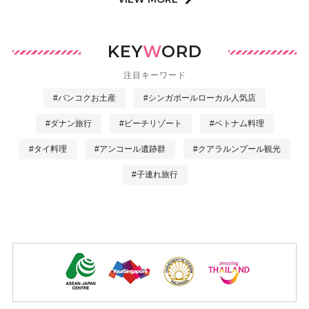
KEY
W
ORD
注目キーワード
#バンコクお土産
#シンガポールローカル人気店
#ダナン旅行
#ビーチリゾート
#ベトナム料理
#タイ料理
#アンコール遺跡群
#クアラルンプール観光
#子連れ旅行