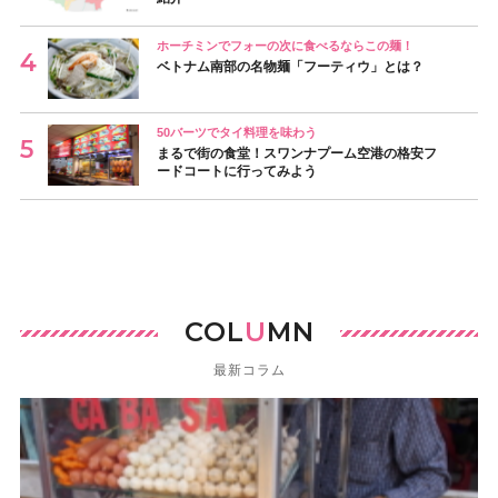
ホーチミンでフォーの次に食べるならこの麺！
ベトナム南部の名物麺「フーティウ」とは？
50バーツでタイ料理を味わう
まるで街の食堂！スワンナプーム空港の格安フ
ードコートに行ってみよう
COL
U
MN
最新コラム