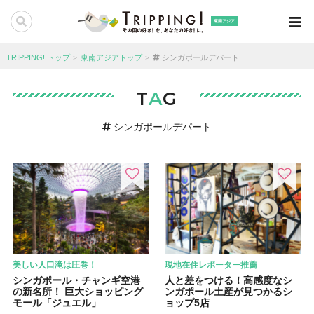
東南アジア
TRIPPING! トップ
東南アジアトップ
シンガポールデパート
T
A
G
シンガポールデパート
美しい人口滝は圧巻！
現地在住レポーター推薦
シンガポール・チャンギ空港
人と差をつける！高感度なシ
の新名所！ 巨大ショッピング
ンガポール土産が見つかるシ
モール「ジュエル」
ョップ5店