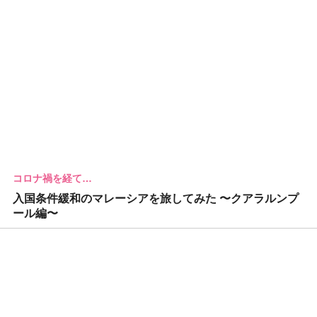
コロナ禍を経て…
入国条件緩和のマレーシアを旅してみた 〜クアラルンプ
ール編〜