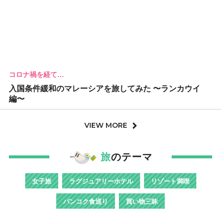
コロナ禍を経て…
入国条件緩和のマレーシアを旅してみた 〜ランカウイ
編〜
VIEW MORE
旅
のテーマ
女子旅
ラグジュアリーホテル
リゾート満喫
バンコク食巡り
買い物三昧