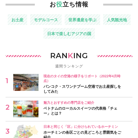
お
役
立ち情報
お土産
モデルコース
世界遺産を学ぶ
人気観光地
日本で楽しむアジアの国
RAN
K
ING
週間ランキング
現在のタイの空港の様子をリポート（2022年4月時
点）
バンコク・スワンナプーム空港でお土産探しを
してみた
魅力とおすすめの専門店をご紹介
ベトナムのローカルスイーツの代表格「チェ
ー」とは？
日本と同じく「区」に分けられているホーチミン
ホーチミンの各区ごとの見どころと雰囲気をご
紹介