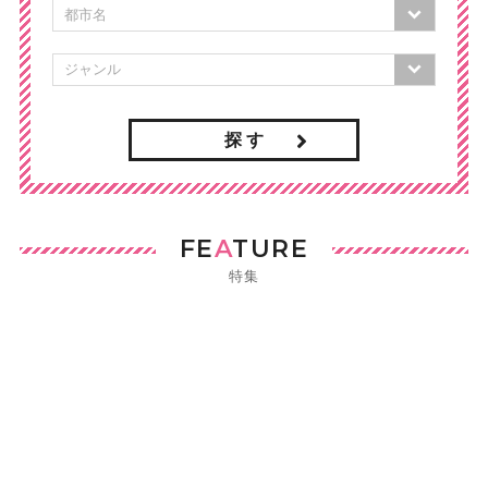
探 す
FE
A
TURE
特集