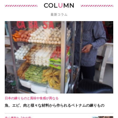
COL
U
MN
最新コラム
日本の練りものと風味や食感が異なる
魚、エビ、肉と様々な材料から作られるベトナムの練りもの
赤く優美な『女の砦』