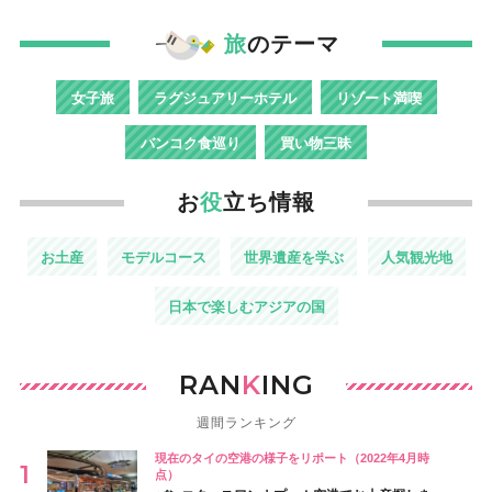
旅
のテーマ
女子旅
ラグジュアリーホテル
リゾート満喫
バンコク食巡り
買い物三昧
お
役
立ち情報
お土産
モデルコース
世界遺産を学ぶ
人気観光地
日本で楽しむアジアの国
RAN
K
ING
週間ランキング
現在のタイの空港の様子をリポート（2022年4月時
点）