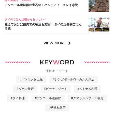
アンコール遺跡群の宝石箱！バンテアイ・スレイ寺院
タイのごはんは朝からおいしい！
覚えておけば旅先での朝活も充実！ タイの定番朝ごはん
５選
VIEW MORE
KEY
W
ORD
注目キーワード
#バンコクお土産
#シンガポールローカル人気店
#ダナン旅行
#ビーチリゾート
#ベトナム料理
#タイ料理
#アンコール遺跡群
#クアラルンプール観光
#子連れ旅行