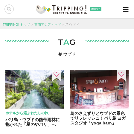
東南アジア
TRIPPING! トップ
東南アジアトップ
ウブド
T
A
G
ウブド
ホテルから選ぶわたしの旅
鳥のさえずりとウブドの景色
でリフレッシュ！バリ島 ヨガ
バリ島・ウブドの熱帯雨林に
スタジオ「yoga barn」
抱かれた「星のやバリ」へ