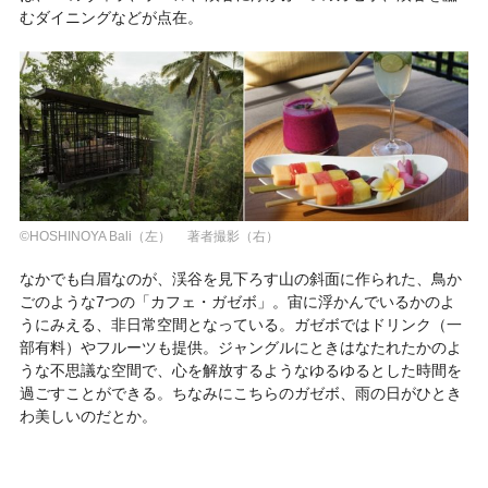
むダイニングなどが点在。
©HOSHINOYA Bali（左） 著者撮影（右）
なかでも白眉なのが、渓谷を見下ろす山の斜面に作られた、鳥か
ごのような7つの「カフェ・ガゼボ」。宙に浮かんでいるかのよ
うにみえる、非日常空間となっている。ガゼボではドリンク（一
部有料）やフルーツも提供。ジャングルにときはなたれたかのよ
うな不思議な空間で、心を解放するようなゆるゆるとした時間を
過ごすことができる。ちなみにこちらのガゼボ、雨の日がひとき
わ美しいのだとか。