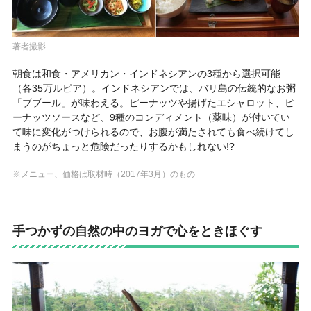
著者撮影
朝食は和食・アメリカン・インドネシアンの3種から選択可能
（各35万ルピア）。インドネシアンでは、バリ島の伝統的なお粥
「ブブール」が味わえる。ピーナッツや揚げたエシャロット、ピ
ーナッツソースなど、9種のコンディメント（薬味）が付いてい
て味に変化がつけられるので、お腹が満たされても食べ続けてし
まうのがちょっと危険だったりするかもしれない!?
※メニュー、価格は取材時（2017年3月）のもの
手つかずの自然の中のヨガで心をときほぐす