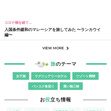
コロナ禍を経て…
入国条件緩和のマレーシアを旅してみた 〜ランカウイ
編〜
VIEW MORE
旅
のテーマ
女子旅
ラグジュアリーホテル
リゾート満喫
バンコク食巡り
買い物三昧
お
役
立ち情報