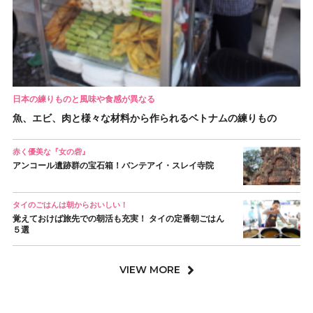
日本の練りものと風味や食感が異なる
魚、エビ、肉と様々な材料から作られるベトナムの練りもの
赤く優美な『女の砦』
アンコール遺跡群の宝石箱！バンテアイ・スレイ寺院
タイのごはんは朝からおいしい！
覚えておけば旅先での朝活も充実！ タイの定番朝ごはん
５選
VIEW MORE