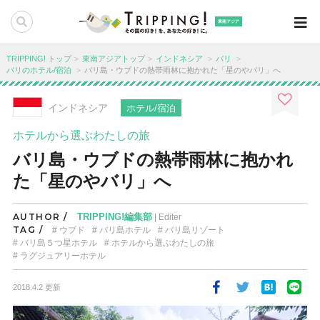
東南アジア
TRIPPING! トップ
東南アジアトップ
インドネシア
バリ
バリのホテル/宿泊
バリ島・ウブドの熱帯雨林に抱かれた「星のやバリ」へ
インドネシア
ホテル/宿泊
ホテルから選ぶわたしの旅
バリ島・ウブドの熱帯雨林に抱かれ
た「星のやバリ」へ
AUTHOR /
TRIPPING!編集部
| Editer
TAG /
ウブド
バリ島ホテル
バリ島リゾート
バリ島５つ星ホテル
ホテルから選ぶわたしの旅
ラグジュアリーホテル
2018.4.2 更新