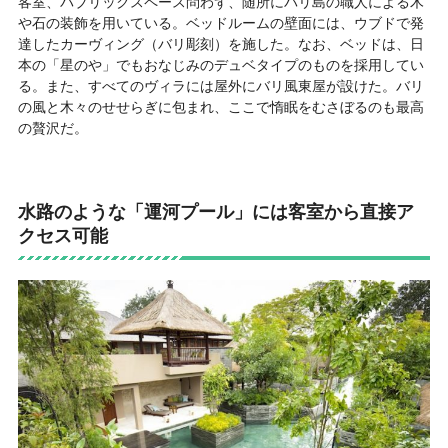
客室、パブリックスペース問わず、随所にバリ島の職人による木
や石の装飾を用いている。ベッドルームの壁面には、ウブドで発
達したカーヴィング（バリ彫刻）を施した。なお、ベッドは、日
本の「星のや」でもおなじみのデュベタイプのものを採用してい
る。また、すべてのヴィラには屋外にバリ風東屋が設けた。バリ
の風と木々のせせらぎに包まれ、ここで惰眠をむさぼるのも最高
の贅沢だ。
水路のような「運河プール」には客室から直接ア
クセス可能