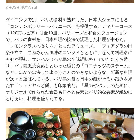
©HOSHINOYA Bali
ダイニングでは、バリの食材を熟知した、日本人シェフによる
「コンテンポラリー・バリニーズ」を提供する。ディナーコース
（120万ルピア）は全10皿。バリニーズと和食のフュージョン
で、バリの食材を、日本料理の技法で調理した料理が中心だ。
「レモングラスの香りをまとったアミューズ」「フォアグラの田
楽仕立て こぶみかん風味のコンソメとともに」なんて料理名に
も心が弾む。サンバル（バリ島の辛味調味料）でいただくお造
り、バリ島風茶碗蒸しといった感じの「ココナッツのスチーム」
など、ほかでは決して出会うことのできないような、斬新な料理
が次々と運ばれてくる。バリ島の餅と日本の餅がそろい踏みを果
たす「ソトアヤムと餅」も印象的だ。「星のやバリ」のために、
オリジナルで作られた食器も日本的要素とバリ的な要素が絶妙に
とけあい、料理を盛りたてる。