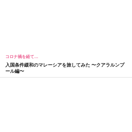
コロナ禍を経て…
入国条件緩和のマレーシアを旅してみた 〜クアラルンプ
ール編〜