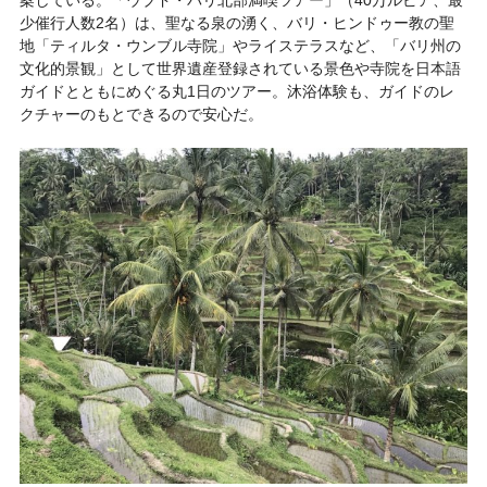
案している。「ウブド・バリ北部満喫ツアー」（40万ルピア、最
少催行人数2名）は、聖なる泉の湧く、バリ・ヒンドゥー教の聖
地「ティルタ・ウンブル寺院」やライステラスなど、「バリ州の
文化的景観」として世界遺産登録されている景色や寺院を日本語
ガイドとともにめぐる丸1日のツアー。沐浴体験も、ガイドのレ
クチャーのもとできるので安心だ。