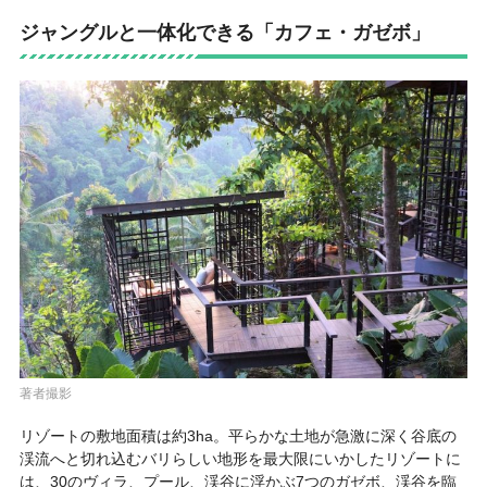
ジャングルと一体化できる「カフェ・ガゼボ」
著者撮影
リゾートの敷地面積は約3ha。平らかな土地が急激に深く谷底の
渓流へと切れ込むバリらしい地形を最大限にいかしたリゾートに
は、30のヴィラ、プール、渓谷に浮かぶ7つのガゼボ、渓谷を臨