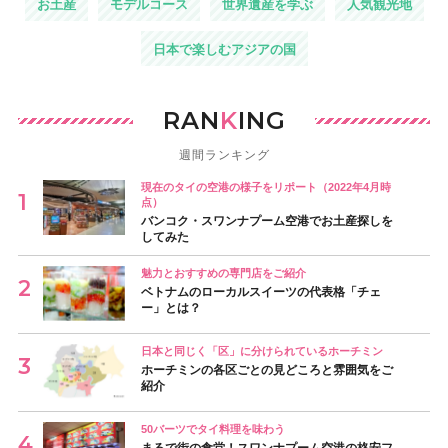
お土産
モデルコース
世界遺産を学ぶ
人気観光地
日本で楽しむアジアの国
RAN
K
ING
週間ランキング
現在のタイの空港の様子をリポート（2022年4月時
点）
バンコク・スワンナプーム空港でお土産探しを
してみた
魅力とおすすめの専門店をご紹介
ベトナムのローカルスイーツの代表格「チェ
ー」とは？
日本と同じく「区」に分けられているホーチミン
ホーチミンの各区ごとの見どころと雰囲気をご
紹介
50バーツでタイ料理を味わう
まるで街の食堂！スワンナプーム空港の格安フ