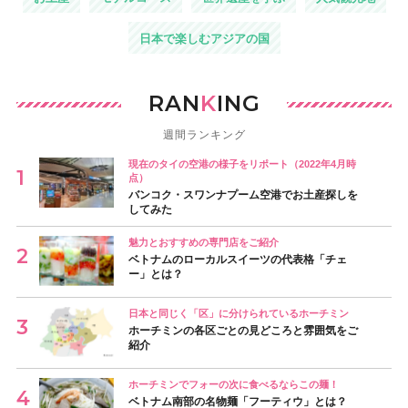
日本で楽しむアジアの国
RAN
K
ING
週間ランキング
現在のタイの空港の様子をリポート（2022年4月時
点）
バンコク・スワンナプーム空港でお土産探しを
してみた
魅力とおすすめの専門店をご紹介
ベトナムのローカルスイーツの代表格「チェ
ー」とは？
日本と同じく「区」に分けられているホーチミン
ホーチミンの各区ごとの見どころと雰囲気をご
紹介
ホーチミンでフォーの次に食べるならこの麺！
ベトナム南部の名物麺「フーティウ」とは？