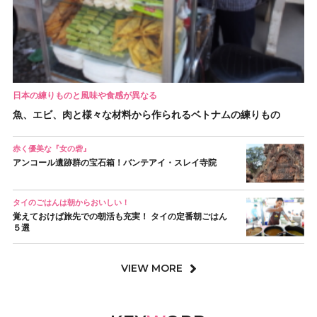
日本の練りものと風味や食感が異なる
魚、エビ、肉と様々な材料から作られるベトナムの練りもの
赤く優美な『女の砦』
アンコール遺跡群の宝石箱！バンテアイ・スレイ寺院
タイのごはんは朝からおいしい！
覚えておけば旅先での朝活も充実！ タイの定番朝ごはん
５選
VIEW MORE