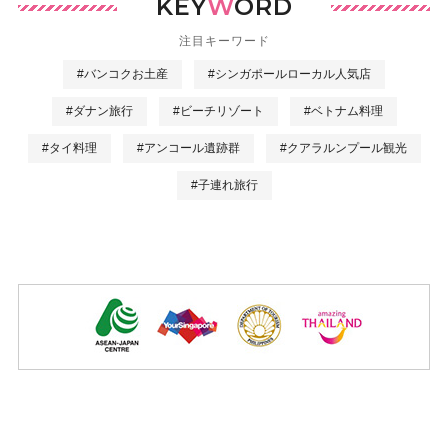
KEY
W
ORD
注目キーワード
#バンコクお土産
#シンガポールローカル人気店
#ダナン旅行
#ビーチリゾート
#ベトナム料理
#タイ料理
#アンコール遺跡群
#クアラルンプール観光
#子連れ旅行