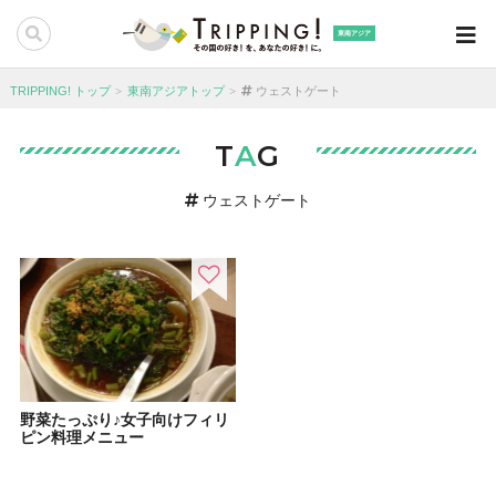
東南アジア
TRIPPING! トップ
東南アジアトップ
ウェストゲート
T
A
G
ウェストゲート
野菜たっぷり♪女子向けフィリ
ピン料理メニュー