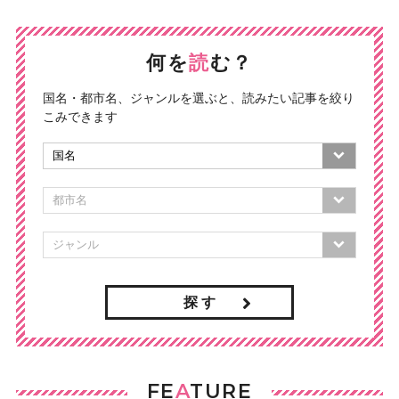
何を
読
む？
国名・都市名、ジャンルを選ぶと、読みたい記事を絞り
こみできます
探 す
FE
A
TURE