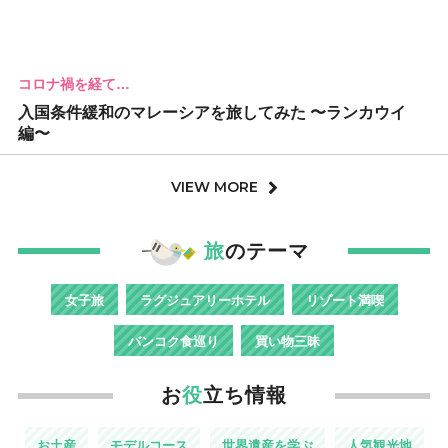
コロナ禍を経て…
入国条件緩和のマレーシアを旅してみた 〜ランカウイ
編〜
VIEW MORE
旅
のテーマ
女子旅
ラグジュアリーホテル
リゾート満喫
バンコク食巡り
買い物三昧
お
役
立ち情報
お土産
モデルコース
世界遺産を学ぶ
人気観光地