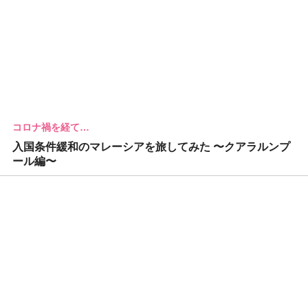
コロナ禍を経て…
入国条件緩和のマレーシアを旅してみた 〜クアラルンプ
ール編〜