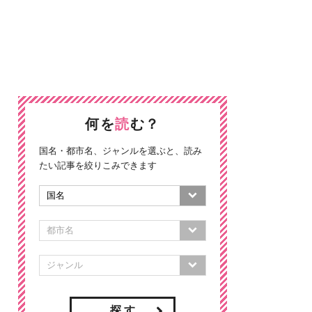
何を
読
む？
国名・都市名、ジャンルを選ぶと、読み
たい記事を絞りこみできます
探 す