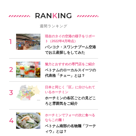
RAN
K
ING
週間ランキング
現在のタイの空港の様子をリポー
ト（2022年4月時点）
バンコク・スワンナプーム空港
でお土産探しをしてみた
魅力とおすすめの専門店をご紹介
ベトナムのローカルスイーツの
代表格「チェー」とは？
日本と同じく「区」に分けられて
いるホーチミン
ホーチミンの各区ごとの見どこ
ろと雰囲気をご紹介
ホーチミンでフォーの次に食べる
ならこの麺！
ベトナム南部の名物麺「フーテ
ィウ」とは？