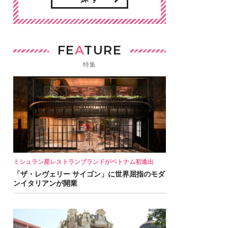
FE
A
TURE
特集
ミシュラン星レストランブランドがベトナム初進出
「ザ・レヴェリー サイゴン」に世界屈指のモダ
ンイタリアンが開業