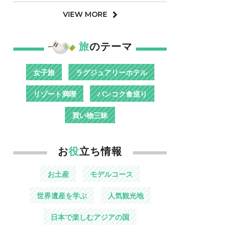
VIEW MORE
旅
のテーマ
女子旅
ラグジュアリーホテル
リゾート満喫
バンコク食巡り
買い物三昧
お
役
立ち情報
お土産
モデルコース
世界遺産を学ぶ
人気観光地
日本で楽しむアジアの国