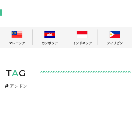
! 東南アジアの今が分かる旅の情報サイト
ア
マレーシア
カンボジア
インドネシア
フィリピン
T
A
G
アンドン