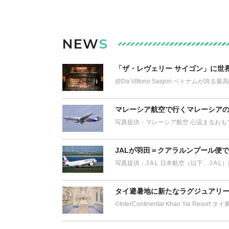
NEW
S
「ザ・レヴェリー サイゴン」に世
@Da Vittorio Saigon ベトナム
マレーシア航空で行くマレーシアの
写真提供：マレーシア航空 心温まるおも
JALが羽田＝クアラルンプール便
写真提供：J A L 日本航空（以下、J A 
タイ避暑地に新たなラグジュアリー
©︎InterContinental Khao Yai Res