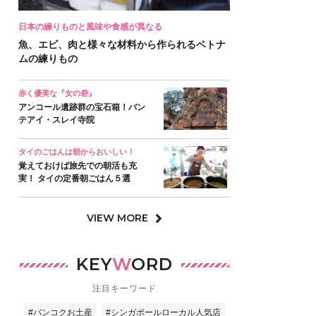
日本の練りものと風味や食感が異なる
魚、エビ、肉と様々な材料から作られるベトナ
ムの練りもの
赤く優美な『女の砦』
アンコール遺跡群の宝石箱！バン
テアイ・スレイ寺院
タイのごはんは朝からおいしい！
覚えておけば旅先での朝活も充
実！ タイの定番朝ごはん５選
VIEW MORE
KEY
W
ORD
注目キーワード
#バンコクお土産
#シンガポールローカル人気店