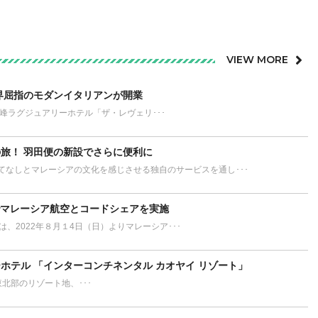
VIEW MORE
界屈指のモダンイタリアンが開業
が誇る最高峰ラグジュアリーホテル「ザ・レヴェリ･･･
旅！ 羽田便の新設でさらに便利に
てなしとマレーシアの文化を感じさせる独自のサービスを通し･･･
でマレーシア航空とコードシェアを実施
L）は、2022年８月１4日（日）よりマレーシア･･･
ホテル 「インターコンチネンタル カオヤイ リゾート」
ort タイ東北部のリゾート地、･･･