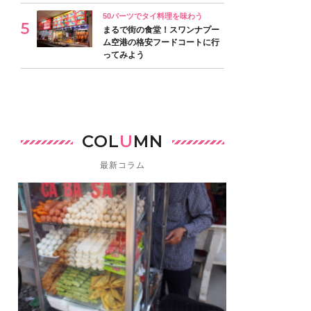
50バーツでタイ料理を味わう
まるで街の食堂！スワンナプー
ム空港の格安フードコートに行
ってみよう
COL
U
MN
最新コラム