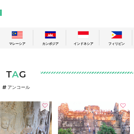
! 東南アジアの今が分かる旅の情報サイト
ア
マレーシア
カンボジア
インドネシア
フィリピン
T
A
G
アンコール