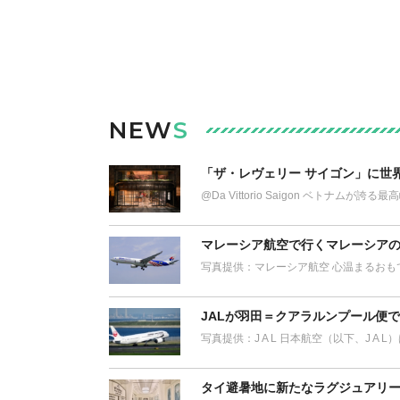
NEW
S
「ザ・レヴェリー サイゴン」に世
@Da Vittorio Saigon ベトナム
マレーシア航空で行くマレーシアの
写真提供：マレーシア航空 心温まるおも
JALが羽田＝クアラルンプール便
写真提供：J A L 日本航空（以下、J A 
タイ避暑地に新たなラグジュアリー