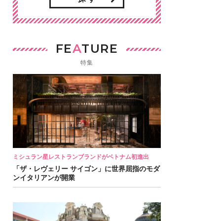
FE
A
TURE
特集
ミシュラン星レストランブランドがベトナム初進出
「ザ・レヴェリー サイゴン」に世界屈指のモダ
ンイタリアンが開業