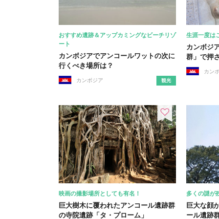
おすすめ遺跡＆アップカミングなビーチリゾ
生涯一度は
ート
カンボジ
カンボジアでアンコールワットの次に
群」で押
行くべき場所は？
カン
カンボジア
観光
映画の撮影場所としても有名！
多くの謎が
巨大樹木に覆われたアンコール遺跡群
巨大な顔
の寺院遺跡「タ・プローム」
ール遺跡