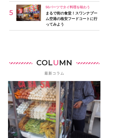
50バーツでタイ料理を味わう
まるで街の食堂！スワンナプー
ム空港の格安フードコートに行
ってみよう
COL
U
MN
最新コラム