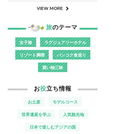
VIEW MORE
旅
のテーマ
女子旅
ラグジュアリーホテル
リゾート満喫
バンコク食巡り
買い物三昧
お
役
立ち情報
お土産
モデルコース
世界遺産を学ぶ
人気観光地
日本で楽しむアジアの国