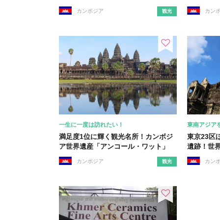
カンボジア
カン
観光
一生に一度は訪れたい！
東南アジア
満足度1位に輝く観光名所！カンボジ
東京23区
ア世界遺産「アンコール・ワット」
遺跡！世
カンボジア
カン
観光