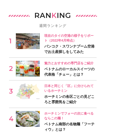
RAN
K
ING
週間ランキング
現在のタイの空港の様子をリポー
ト（2022年4月時点）
バンコク・スワンナプーム空港
でお土産探しをしてみた
魅力とおすすめの専門店をご紹介
ベトナムのローカルスイーツの
代表格「チェー」とは？
日本と同じく「区」に分けられて
いるホーチミン
ホーチミンの各区ごとの見どこ
ろと雰囲気をご紹介
ホーチミンでフォーの次に食べる
ならこの麺！
ベトナム南部の名物麺「フーテ
ィウ」とは？