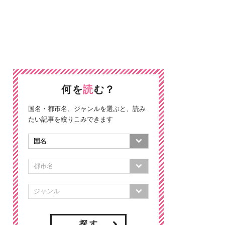
何を
読
む？
国名・都市名、ジャンルを選ぶと、読み
たい記事を絞りこみできます
探 す