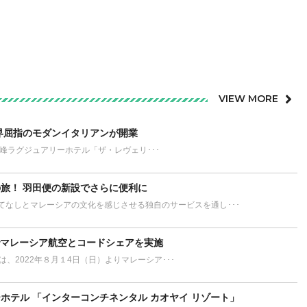
VIEW MORE
界屈指のモダンイタリアンが開業
が誇る最高峰ラグジュアリーホテル「ザ・レヴェリ･･･
旅！ 羽田便の新設でさらに便利に
てなしとマレーシアの文化を感じさせる独自のサービスを通し･･･
でマレーシア航空とコードシェアを実施
L）は、2022年８月１4日（日）よりマレーシア･･･
ホテル 「インターコンチネンタル カオヤイ リゾート」