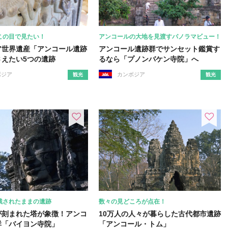
この目で見たい！
アンコールの大地を見渡すパノラマビュー！
ア世界遺産「アンコール遺跡
アンコール遺跡群でサンセット鑑賞す
さえたい5つの遺跡
るなら「プノンバケン寺院」へ
ボジア
カンボジア
観光
観光
残されたままの遺跡
数々の見どころが点在！
が刻まれた塔が象徴！アンコ
10万人の人々が暮らした古代都市遺跡
群「バイヨン寺院」
「アンコール・トム」