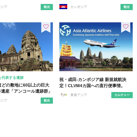
ボジア
カンボジア
観光
観光
を代表する遺跡
祝・成田-カンボジア線 新規就航決
ほどの敷地に60以上の巨大
定！CLVM4カ国への直行便事情。
界遺産「アンコール遺跡群」
東南アジア
カルチャー
ボジア
観光